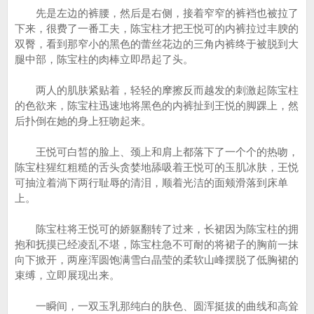
先是左边的裤腰，然后是右侧，接着窄窄的裤裆也被拉了
下来，很费了一番工夫，陈宝柱才把王悦可的内裤拉过丰腴的
双臀，看到那窄小的黑色的蕾丝花边的三角内裤终于被脱到大
腿中部，陈宝柱的肉棒立即昂起了头。
两人的肌肤紧贴着，轻轻的摩擦反而越发的刺激起陈宝柱
的色欲来，陈宝柱迅速地将黑色的内裤扯到王悦的脚踝上，然
后扑倒在她的身上狂吻起来。
王悦可白皙的脸上、颈上和肩上都落下了一个个的热吻，
陈宝柱猩红粗糙的舌头贪婪地舔吸着王悦可的玉肌冰肤，王悦
可抽泣着淌下两行耻辱的清泪，顺着光洁的面颊滑落到床单
上。
陈宝柱将王悦可的娇躯翻转了过来，长裙因为陈宝柱的拥
抱和抚摸已经凌乱不堪，陈宝柱急不可耐的将裙子的胸前一抹
向下掀开，两座浑圆饱满雪白晶莹的柔软山峰摆脱了低胸裙的
束缚，立即展现出来。
一瞬间，一双玉乳那纯白的肤色、圆浑挺拔的曲线和高耸