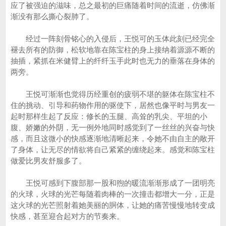
应了被强迫的滋味，总之最初的巨痛随着时间的流逝，仿佛渐
渐没有那么撕心裂肺了。
经过一阵刻骨铭心的入侵后，王悦可的玉体此刻已经完全
褪去所有的防御，松软地靠在陈宝柱的身上接纳着源源不断的
抽插，紧抓在米健臂上的纤纤玉手此时也无力的垂落在身体的
两旁。
王悦可渐渐也觉得历经重创的疲弱不堪的躯体在陈宝柱不
住的挑动、引导和药物作用的驱使下，居然也像平时与男友一
起时那样生起了反应：修长的玉腿、高耸的乳尖、平坦的小
腹、娇嫩的外阴，无一例外地同时感觉到了一丝丝的兴奋与快
感，而且这微小的快感逐渐地清晰起来，令她不由自主的敞开
了身体，让无尽的情欲将自己紧紧的缠绕起来。感觉和陈宝柱
做爱比男友舒服多了。
王悦可感到下腹部那一股和煦的暖流渐渐形成了一团明亮
的火球，火球的光芒每随着肉棒的一次撞击都增大一分，正是
这火球的光芒照射着她美丽的胴体，让她的痛苦慢慢地转变成
快感，甚至迎合起对方的节奏来。