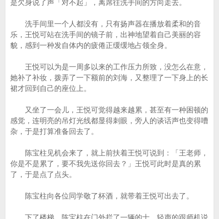
是欠身说了声「对不起」，离席往洗手间的方向走去。
洗手间里一个人都没有，只有扬声器在播放着柔和的音
乐，王悦可站在洗手间的镜子前，出神地望着自己美丽的容
貌，感到一种发自体内的疲倦正缓缓地占领全身。
王悦可以为是一周多以来的工作压力所致，没怎么在意，
她补了补妆，拨弄了一下额前的刘海，又整理了一下身上的长
裙才回到自己的座位上。
又坐了一会儿，王悦可觉得越来越累，甚至有一种困顿的
感觉，连明亮的吊灯光线都显得刺眼，旁人的谈话声也变得嘈
杂，于是打算准备回去了。
陈宝柱见机会来了，就上前扶着王悦可说到：「王老师，
你是不是累了，要不我先送你回去？」王悦可此时是真的累
了，于是点了点头。
陈宝柱向各位同学敬了杯酒，就带着王悦可出去了。
下了楼梯，陈宝柱在门外拦了一辆的士，轻声的跟师机说