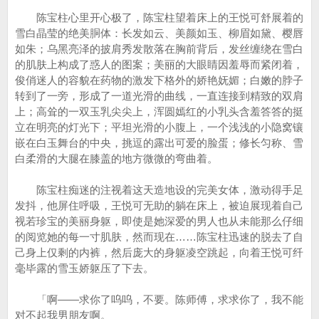
陈宝柱心里开心极了，陈宝柱望着床上的王悦可舒展着的
雪白晶莹的绝美胴体：长发如云、美颜如玉、柳眉如黛、樱唇
如朱；乌黑亮泽的披肩秀发散落在胸前背后，发丝缠绕在雪白
的肌肤上构成了惑人的图案；美丽的大眼睛因羞辱而紧闭着，
俊俏迷人的容貌在药物的激发下格外的娇艳妩媚；白嫩的脖子
转到了一旁，形成了一道光滑的曲线，一直连接到精致的双肩
上；高耸的一双玉乳尖尖上，浑圆嫣红的小乳头含羞答答的挺
立在明亮的灯光下；平坦光滑的小腹上，一个浅浅的小隐窝镶
嵌在白玉舞台的中央，挑逗的露出可爱的脸蛋；修长匀称、雪
白柔滑的大腿在膝盖的地方微微的弯曲着。
陈宝柱痴迷的注视着这天造地设的完美女体，激动得手足
发抖，他屏住呼吸，王悦可无助的躺在床上，被迫展现着自己
视若珍宝的美丽身躯，即使是她深爱的男人也从未能那么仔细
的阅览她的每一寸肌肤，然而现在……陈宝柱迅速的脱去了自
己身上仅剩的内裤，然后庞大的身躯凌空跳起，向着王悦可纤
毫毕露的雪玉娇躯压了下去。
「啊——求你了呜呜，不要。陈师傅，求求你了，我不能
对不起我男朋友啊。