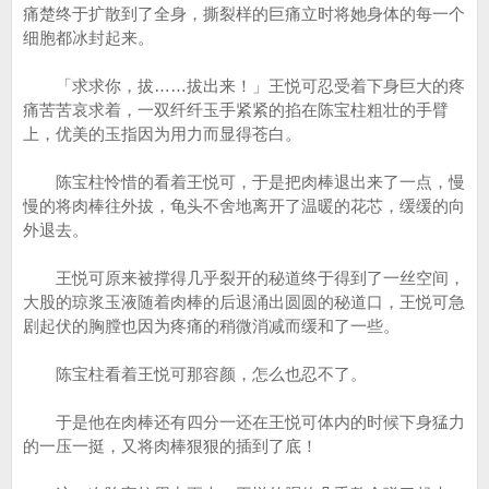
痛楚终于扩散到了全身，撕裂样的巨痛立时将她身体的每一个
细胞都冰封起来。
「求求你，拔……拔出来！」王悦可忍受着下身巨大的疼
痛苦苦哀求着，一双纤纤玉手紧紧的掐在陈宝柱粗壮的手臂
上，优美的玉指因为用力而显得苍白。
陈宝柱怜惜的看着王悦可，于是把肉棒退出来了一点，慢
慢的将肉棒往外拔，龟头不舍地离开了温暖的花芯，缓缓的向
外退去。
王悦可原来被撑得几乎裂开的秘道终于得到了一丝空间，
大股的琼浆玉液随着肉棒的后退涌出圆圆的秘道口，王悦可急
剧起伏的胸膛也因为疼痛的稍微消减而缓和了一些。
陈宝柱看着王悦可那容颜，怎么也忍不了。
于是他在肉棒还有四分一还在王悦可体内的时候下身猛力
的一压一挺，又将肉棒狠狠的插到了底！