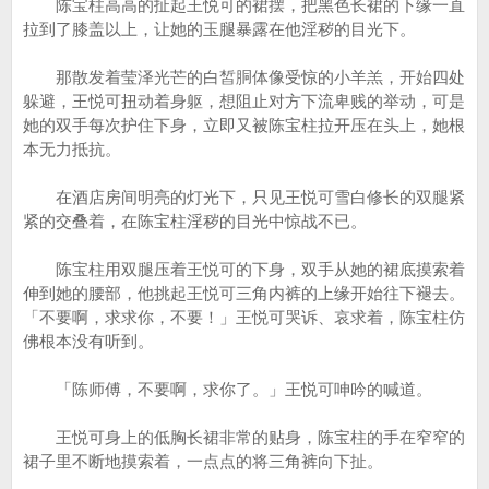
陈宝柱高高的扯起王悦可的裙摆，把黑色长裙的下缘一直
拉到了膝盖以上，让她的玉腿暴露在他淫秽的目光下。
那散发着莹泽光芒的白皙胴体像受惊的小羊羔，开始四处
躲避，王悦可扭动着身躯，想阻止对方下流卑贱的举动，可是
她的双手每次护住下身，立即又被陈宝柱拉开压在头上，她根
本无力抵抗。
在酒店房间明亮的灯光下，只见王悦可雪白修长的双腿紧
紧的交叠着，在陈宝柱淫秽的目光中惊战不已。
陈宝柱用双腿压着王悦可的下身，双手从她的裙底摸索着
伸到她的腰部，他挑起王悦可三角内裤的上缘开始往下褪去。
「不要啊，求求你，不要！」王悦可哭诉、哀求着，陈宝柱仿
佛根本没有听到。
「陈师傅，不要啊，求你了。」王悦可呻吟的喊道。
王悦可身上的低胸长裙非常的贴身，陈宝柱的手在窄窄的
裙子里不断地摸索着，一点点的将三角裤向下扯。