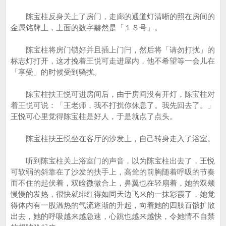
陈宝柱反身关上了房门，走廊的通道灯清晰的照在房间的
金属铭牌上，上面的数字赫然是「１８号」。
陈宝柱将房门锁好并且插上门闩，然后将「请勿打扰」的
标志灯打开，这才挽着王悦可走进屋内，他不希望等一会儿在
「享受」的时候受到骚扰。
陈宝柱扶王悦可进房间后，由于房间没有开灯，陈宝柱对
着王悦可说：「王老师，我不打扰你休息了。我先回去了。」
王悦可心里觉得陈宝柱是好人，于是就点了点头。
陈宝柱扶王悦坐在客厅的沙发上，自己转身走入了浴室。
听到陈宝柱关上浴室门的声音，以为陈宝柱出去了，王悦
可软弱的斜靠在了沙发的扶手上，高耸的前胸随着呼吸的节奏
而不住的起伏着，双睑微微合上，鼻翼也在轻扇着，她的双颊
慢慢的发热，很快就绯红得如同天边飞来的一抹彩霞了，她觉
得体内有一股温热的气流逐渐的升起，向着她的四肢百骸扩散
出去，她的呼吸越来越急速，心跳也越来越快，令她情不自禁