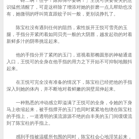
「碍…啊！住手！陈师傅不要啊！」王悦可快要丧失的意
识猛然清醒了，可是这样除了增添对她的折磨一点儿帮助也没
有，她微弱的呼叫简直跟蚊子叫一般，更别说挣扎了。
陈宝柱没有遇到任何的阻挡，索性扳开王悦可雪亮的玉
腿，手指分开紧闭着如同贝壳一般的大阴唇，越发起劲的对着
新鲜多汁的阴蒂挑逗起来。
他的手指分开了紧闭的玉门，巡视着那椭圆形的神秘通道
入口，王悦可的全身在他手指的用力之下开始不可抑制地颤抖
起来。
在王悦可完全没有准备的情况下，陈宝柱已经把他的手指
深入到她的体内，并不断地对着鲜嫩的洞壁屈伸起来。
一种熟悉的冲动感立即溢满了王悦可的全身，令她的下身
马上收缩起来，被手指撑开的玉门也同时紧紧地包绕在陈宝柱
的手指上，一道透明的溪流源源不绝的自丰美的玉门间缓缓流
到了陈宝柱的手指上。
感到手指被温暖所包围的同时，陈宝柱会心地淫笑起来，