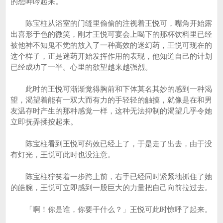
的想呻吟起来。
陈宝柱从浴室的门缝里偷偷的注视着王悦可，嘴角开始露
出喜形于色的微笑，刚才王悦可宴会上喝下的那杯饮料里已经
被他神不知鬼不觉的放入了一种高效的迷幻药，王悦可现在的
这个样子，正是迷药开始发挥作用的表现，他知道自己的计划
已经成功了一半。心里的欲望越来越强烈。
此时的王悦可渐渐觉得胸前和下体莫名其妙的感到一种渴
望，渴望着能有一双大而有力的手轻轻的触摸，就像是在和男
友温存时产生的那种感觉一样，这种无法抑制的渴望几乎令她
立即抚弄揉按起来。
陈宝柱看到王悦可药效已经上了，于是走了出去，由于没
有灯光，王悦可此时也没注意。
陈宝柱狞笑着一步跨上前，右手已经同时紧紧地抓住了她
的皓腕，王悦可立即感到一股巨大的力量把自己向前拉过去。
「啊！你是谁，你要干什么？」王悦可此时惊呼了起来。