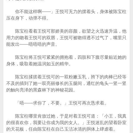
你不能这样啊——」王悦可无力的摆着头，身体被陈宝柱
压在身下，动弹不得。
陈宝柱看着王悦可那娇美的容颜，欲望之火迅速升温，他
用力的吻着王悦可的双唇，王悦可被吻得透不过气了，嘴里只
能发出——唔唔唔的声音。
陈宝柱将王悦可紧紧的拥抱着，四肢和下腹尽量贴近她的
身体，吸取着她温润如玉的精华。
陈宝柱揉搓着王悦可的一双粉嫩玉乳，胯下的肉棒已经等
不及的插到了她一双亮丽修长的玉腿间，通红的龟头一竖一竖
的触向亮泽的黑森林下的神秘花园。
「唔——求你了，不要。」王悦可再次恳求着。
陈宝柱哪里肯放过她，于是对着王悦可道：「小王，我真
的很喜欢你，我要让你成为我的女人。」王悦迷乱的望着卧室
的天花板，任由陈宝柱在自己玉洁冰清的胴体上肆虐着。