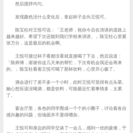
然后搅拌均匀。
发现颜色没什么变化后，拿起杯子走向王悦可。
陈宝柱对王悦可说：「王老师，祝你今后在演讲的道路上
越来越好。希望下次还能到我们学校来演讲。」陈宝柱心里紧
张万分，这是最后的机会啊。
王悦可接过杯子看都没看就直接喝了下去，然后说道：
「陈师傅，谢谢你这几天来的帮忙，下次有机会我还会再来
的。」陈宝柱看着王悦可喝了那杯饮料，心里开心极了。
酒会进行了差不多一个小时，此时王悦可觉得有点头晕。
她心想应该没喝酒，都是饮料，可能最近忙着事情多，太累
了。
宴会厅里，各色的同学围成一个个的小圈子，讨论着各自
感兴趣的问题，但场面并不显得嘈杂。
王悦可和身边的同学交谈了一会儿，感到一丝的疲倦，于