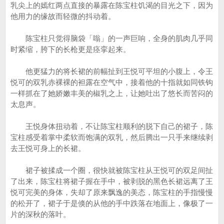
乳尖上的嫣红两点直接的暴露在陈宝柱饥渴的目光之下，因为
他用力的缘故而轻微的抖动着。
陈宝柱只觉得脑袋「嗡」的一声巨响，全身的肌肉几乎同
时紧缩，胯下的长枪更是痉挛起来。
他更猛力的将长裙的前幅扯到王悦可平坦的小腹上，令王
悦可的双乳赤裸裸的袒露在空气中，接着他的十指就如同铁钩
一样抓在了她娇嫩丰美的椒乳之上，让她吐出了悠长而苦闷的
太息声。
王悦身体扭动着，不让陈宝柱顺利的脱下自己的裙子，陈
宝柱感受着掌中柔软而饱满的双乳，然后腾出一只手来继续剥
去王悦可身上的长裙。
裙子被揉成一个圈，很快就被陈宝柱从王悦可的双足间扯
了出来，陈宝柱将裙子握在手中，被剥脱的黑色长裙远离了王
悦可完美的身体，失却了原来飘逸的美态，陈宝柱的手指慢慢
的松开了，裙子于是倏的从他的手中跌落在地面上，像极了一
片的深秋的落叶。