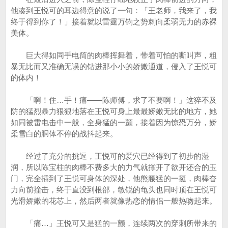
他凑到王悦可的耳边得意的说了一句：「王老师，我来了，我
终于得到你了！」接着就以雷霆万钧之势刺向柔弱无力的赤裸
美体。
巨大得如同手电筒的肉棒挥舞着，带着可怕的嘶叫声，粗
暴无比而又准确无误的钻进那小小的娇嫩通道，侵入了王悦可
的体内！
「啊！住…手！痛——陈师傅，求了不要啊！」这猝不及
防的猛烈暴力狠狠地落在王悦可身上最最娇嫩无比的地方，她
如同被雷电击中一般，全身猛的一颤，接着因为惊恐万分，娇
柔雪白的胴体不停的战抖起来。
经过了充分的挑逗，王悦可的爱穴已经得到了初步的湿
润，所以陈宝柱的肉棒不费多大的力气就撑开了欲开还合的玉
门，完全插到了王悦可身体的深处，他熊腰猛的一挺，肉棒奋
力向前撞击，终于直没到根部，敏锐的龟头也同时顶在王悦可
光滑娇嫩的花芯上，然后两者就像热恋的情侣一般热吻起来。
「痛…」王悦可又是猛的一颤，连续两次的穿刺所带来的