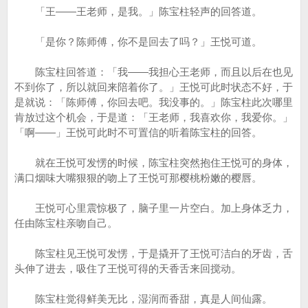
「王——王老师，是我。」陈宝柱轻声的回答道。
「是你？陈师傅，你不是回去了吗？」王悦可道。
陈宝柱回答道：「我——我担心王老师，而且以后在也见
不到你了，所以就回来陪着你了。」王悦可此时状态不好，于
是就说：「陈师傅，你回去吧。我没事的。」陈宝柱此次哪里
肯放过这个机会，于是道：「王老师，我喜欢你，我爱你。」
「啊——」王悦可此时不可置信的听着陈宝柱的回答。
就在王悦可发愣的时候，陈宝柱突然抱住王悦可的身体，
满口烟味大嘴狠狠的吻上了王悦可那樱桃粉嫩的樱唇。
王悦可心里震惊极了，脑子里一片空白。加上身体乏力，
任由陈宝柱亲吻自己。
陈宝柱见王悦可发愣，于是撬开了王悦可洁白的牙齿，舌
头伸了进去，吸住了王悦可得的天香舌来回搅动。
陈宝柱觉得鲜美无比，湿润而香甜，真是人间仙露。