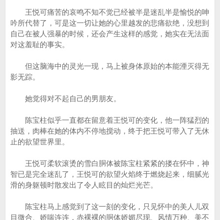
王悦可痛苦的哀鸣不知不觉已经被半是迷乱半是愉悦的呻
吟所代替了，可是这一切让她的心里越发的悲痛欲绝，没想到
自己在被人强暴的时候，还会产生这样的感觉，她实在无法面
对这羞耻的事实。
但这脑海中的灵光一现，马上被身体原始的本能湮灭得无
影无踪。
她觉得对不起自己的男朋友。
陈宝柱似乎一直都在留意着王悦可的变化，他一阵猛烈的
抽送，肉棒在她的体内不停地搅动，终于把王悦可带入了无休
止的欲望世界里。
王悦可柔软滚烫的雪白胴体被陈宝柱紧紧的搂在怀中，神
智已是完全迷乱了，王悦可的欲望火焰终于燃烧起来，细腻光
滑的身躯顿时散发出了令人眩目的灿烂光芒。
陈宝柱马上感觉到了这一刻的变化，只见怀中的美人儿双
目微合、娇喘连连，赤裸裸的胴体娇媚尽现、风情万种、美不