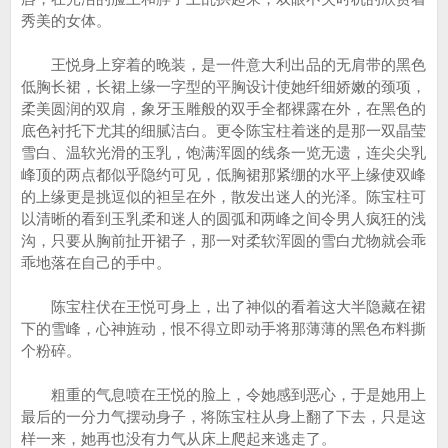
秀美的女体。
王悦身上穿着的晚装，是一件意大利出品的无肩带的黑色
低胸长裙，长裙上缘一字型的平胸设计使她纤细娇嫩的颈项，
柔美圆润的双肩，象牙玉雕般的双手全都裸露在外，在黑色的
底色衬托下尤其的细腻洁白。更令陈宝柱着迷的是那一双晶莹
雪白、温软光滑的玉乳，饱满浑圆的线条一览无遗，连尖尖乳
峰顶的两点都似乎隐约可见，低胸裙那紧绷的水平上缘使双峰
的上缘更是挑逗似的袒呈在外，散发出迷人的光泽。陈宝柱可
以清晰的看到玉乳柔和迷人的圆弧和两峰之间令男人疯狂的浅
沟，只要从胸前扯开裙子，那一对柔软浑圆的雪白尤物就会乖
乖地落在自己的手中。
陈宝柱伏在王悦可身上，出了神似的看着这大半隐藏在裙
下的雪峰，心神旌动，恨不得立即动手将那薄薄的黑色布料撕
个粉碎。
粗重的气息喷在王悦的脸上，令她感到恶心，于是她用上
最后的一分力气摆动身子，将陈宝柱从身上翻了下去，只是这
样一来，她再也没有力气从床上爬起来逃走了。