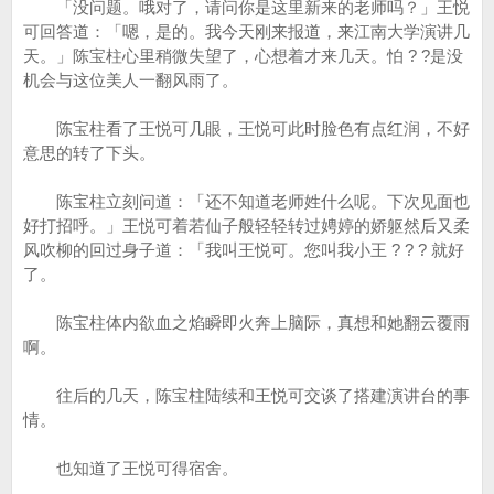
「没问题。哦对了，请问你是这里新来的老师吗？」王悦
可回答道：「嗯，是的。我今天刚来报道，来江南大学演讲几
天。」陈宝柱心里稍微失望了，心想着才来几天。怕 ? ?是没
机会与这位美人一翻风雨了。
陈宝柱看了王悦可几眼，王悦可此时脸色有点红润，不好
意思的转了下头。
陈宝柱立刻问道：「还不知道老师姓什么呢。下次见面也
好打招呼。」王悦可着若仙子般轻轻转过娉婷的娇躯然后又柔
风吹柳的回过身子道：「我叫王悦可。您叫我小王 ? ? ? 就好
了。
陈宝柱体内欲血之焰瞬即火奔上脑际，真想和她翻云覆雨
啊。
往后的几天，陈宝柱陆续和王悦可交谈了搭建演讲台的事
情。
也知道了王悦可得宿舍。