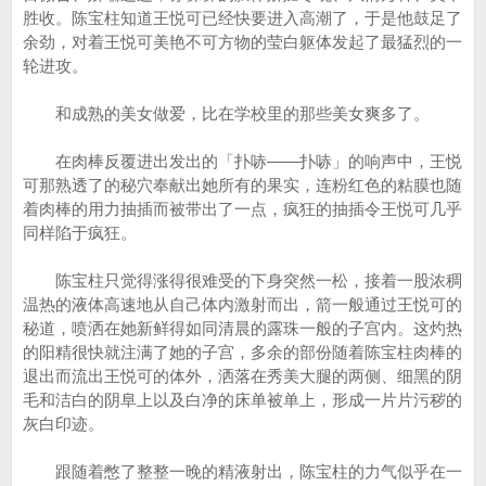
胜收。陈宝柱知道王悦可已经快要进入高潮了，于是他鼓足了
余劲，对着王悦可美艳不可方物的莹白躯体发起了最猛烈的一
轮进攻。
和成熟的美女做爱，比在学校里的那些美女爽多了。
在肉棒反覆进出发出的「扑哧——扑哧」的响声中，王悦
可那熟透了的秘穴奉献出她所有的果实，连粉红色的粘膜也随
着肉棒的用力抽插而被带出了一点，疯狂的抽插令王悦可几乎
同样陷于疯狂。
陈宝柱只觉得涨得很难受的下身突然一松，接着一股浓稠
温热的液体高速地从自己体内激射而出，箭一般通过王悦可的
秘道，喷洒在她新鲜得如同清晨的露珠一般的子宫内。这灼热
的阳精很快就注满了她的子宫，多余的部份随着陈宝柱肉棒的
退出而流出王悦可的体外，洒落在秀美大腿的两侧、细黑的阴
毛和洁白的阴阜上以及白净的床单被单上，形成一片片污秽的
灰白印迹。
跟随着憋了整整一晚的精液射出，陈宝柱的力气似乎在一