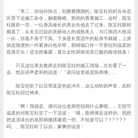
「李二，你动作快点，别磨磨蹭蹭的」陈宝柱此时在休息
区里下达施工命令，躺着睡椅。悠闲的看着施工，这时，陈宝
柱眼前一亮，一位身高修长的美女向他走了过来。陈宝柱眼睛
都直了，从未见过如此美丽动人的成熟美人，与江南四大校花
一比，丝毫不落于下风。下身是长度适中的贴身半截裙，上身
就是随便的一件紧身白色吊带，那阔领口作一字形拉到温柔的
双肩尽头！适当的暴露，显出女性胴体优美已极的曲张线条！
只见这位美女教师走到陈宝柱的施工现场，左右看了一
会。然后语声柔和的说道：「请问这里谁是陈师傅」。
陈宝柱听了以后简直是色欲冲天，这么动听的声音，此时
陈宝柱回过神来。
「啊！我就是。请问这位老师您找我什么事呢。」王悦可
温柔的对陈宝柱笑了一下说道：「哦，陈师傅是这样的。我想
把这演讲台的底部稍微搭建底一些。不知道可以 ? ? ? ? ? ?
吗。」陈宝柱听了以后，豪爽的说道：