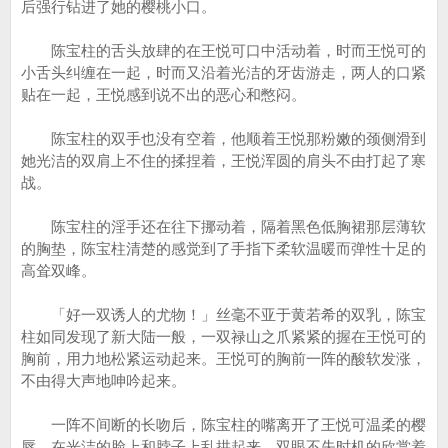
后强行钻进了她的樱桃小口。
陈宝柱的舌头放肆的在王悦可口中活动着，时而王悦可的
小舌头纠缠在一起，时而又沿着光洁的牙齿游走，两人的口紧
贴在一起，王悦感到说不出的恶心和憋闷。
陈宝柱的双手也没有空着，他顺着王悦那粉嫩的颈侧滑到
她光洁的双肩上不住的揉捏着，王悦浑圆的肩头不由打起了寒
战。
陈宝柱的淫手还在往下挪动着，隔着黑色低胸裙那层薄软
的胸垫，陈宝柱清楚的感觉到了手指下柔软温暖而弹性十足的
高耸双峰。
「好一双诱人的尤物！」丝毫不亚于黄若希的双乳，陈宝
柱如同发现了新大陆一般，一双禄山之爪紧紧的握在王悦可的
胸前，用力地松紧运动起来。王悦可的胸前一阵的酸软发涨，
不由得大声地呻吟起来。
一阵不间断的长吻后，陈宝柱的嘴离开了王悦可温柔的樱
唇，在光洁的脸上和脖子上乱拱起来，双眼不失时机的欣赏着