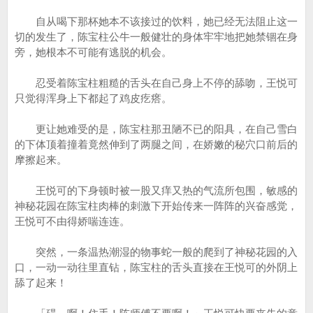
自从喝下那杯她本不该接过的饮料，她已经无法阻止这一
切的发生了，陈宝柱公牛一般健壮的身体牢牢地把她禁锢在身
旁，她根本不可能有逃脱的机会。
忍受着陈宝柱粗糙的舌头在自己身上不停的舔吻，王悦可
只觉得浑身上下都起了鸡皮疙瘩。
更让她难受的是，陈宝柱那丑陋不已的阳具，在自己雪白
的下体顶着撞着竟然伸到了两腿之间，在娇嫩的秘穴口前后的
摩擦起来。
王悦可的下身顿时被一股又痒又热的气流所包围，敏感的
神秘花园在陈宝柱肉棒的刺激下开始传来一阵阵的兴奋感觉，
王悦可不由得娇喘连连。
突然，一条温热潮湿的物事蛇一般的爬到了神秘花园的入
口，一动一动往里直钻，陈宝柱的舌头直接在王悦可的外阴上
舔了起来！