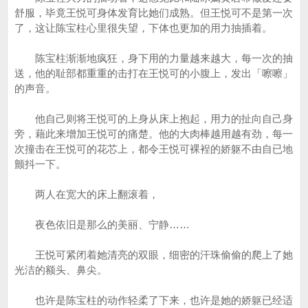
舒服，毕竟王悦可身体发育比她们成熟。但王悦可不是第一次
了，这让陈宝柱心里很失望，下体也更加的用力抽插着。
陈宝柱渐渐地疯狂，身下用的力量越来越大，每一次的抽
送，他的耻部都重重的击打在王悦可的小腹上，发出「嚓嚓」
的声音。
他自己则将王悦可的上身从床上抱起，用力的扯向自己身
旁，藉此来增加王悦可的痛楚。他的大肉棒越用越有劲，每一
次撞击在王悦可的花芯上，都令王悦可裸裎的娇躯不由自已地
颤抖一下。
两人在宽大的床上翻滚着，
夜色依旧是那么的美丽、宁静……
王悦可紧闭着她清亮的双眼，细密的汗珠偷偷的爬上了她
光洁的额头、鼻尖。
也许是陈宝柱的动作轻柔了下来，也许是她的娇躯已经适