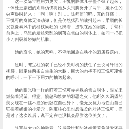
这一次陈宝柱用力更大，王悦的胴体几乎整个弹了起来，
下体处更剧烈的疼痛仿佛将她从头到脚劈开了两半，她不住的
尖声惨叫起来：「啊！啊！别……陈师傅呜呜，真的好痛！」
王悦可的身体无法动弹，但是仍然猛烈的战抖起来，柔顺的长
发就像暴风中的柳枝疯狂的飞舞着，披散在她的肩膀、手臂和
前胸上，乌黑的发丝紊乱的飘落在雪白的胴体上，如同一把把
小刀割裂着娇嫩的肌肤。
她的哀求，她的悲鸣，不停地回旋在狭小的酒店客房内。
这时，陈宝柱的双手已经不失时机的扶住了王悦可纤细的
柳腰，固定住两条白生生的大腿，巨大的肉棒不顾王悦可凄惨
的呼叫，一下一下用力的抽送起来。
他的眼光狼一样的盯着王悦可赤裸裸的雪白胴体，眼光里
燃烧着渴望、得意、愤怒和嫉妒的邪恶之火，他所久久渴望的
美女现在一丝不挂的倒卧在自己身下，毫无反抗力地任由自己
狂插着娇嫩的小爱穴，陈宝柱心里也想温柔的对待王悦可，但
是过了这次以后，说不定在也没机会品尝这位美女了。
陈宝柱大力的抽动着，这感觉比和陆冰嫣黄若希做爱还要