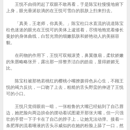
王悦不由得闭起了双眼不敢再看，于是陈宝柱慢慢地俯下
上身，眼光垂涎欲滴的在王悦可雪白的肌肤上扫来扫去。
「真美，王老师，你真美。」陈宝柱口水直流的说道陈宝
柱色迷迷的眼光在王悦可的美体上逡巡着，尽情地饱览着修长
曼妙的身体曲线，白皙光滑的细嫩肌肤和娇艳动人的美丽容
貌。
在药物的作用下，王悦可双颊滚烫，鼻翼微扇，柔软娇嫩
的朱唇略略张开，露出那一排整齐洁白的皓齿，显得娇媚无
比。
陈宝柱被那艳若桃红的樱桃小嘴撩拨得色从心生，不顾王
悦的竭力反抗，一口吻了上去，粗糙的舌头野蛮的伸进了王悦
可的小口。
王悦只觉得眼前一暗，一张粗鲁的大嘴已经贴到了自己唇
边，她把脸向两边拚命的摆动着试图避开那张大嘴，但一只强
壮的手臂一下子卡在了自己的脖子上，让她无法动弹。接着一
条肥厚的流着唾液的舌头示威似的在她的粉脸上舔了一口，然