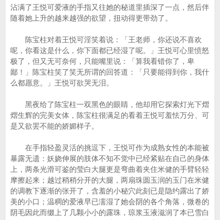
沾满了王悦可爱液的手指又往她的秘道里插深了一点，然后伴
随着她上升的越来越强的欲望，扭动得更带劲了。
陈宝柱对着王悦可淫笑着说：「王老师，你还说不喜欢
呢，你看这是什么，你下面都已经湿了呢。」王悦可心里愤怒
极了，但又无可奈何，只能嘴里说：「算我看错你了，卑
鄙！」陈宝柱笑了笑无所谓的回答道：「只要能得到你，我什
么都愿意。」王悦可欲哭无泪。
黑夜给了陈宝柱一双黑色的眼睛，他却用它探索灯光下熠
熠生辉的完美女体，陈宝柱很满足的看着王悦可羞怯万分、可
是又欲罢不能的娇媚样子。
在手指轻盈灵活的挑逗下，王悦可作为成熟女性的本能被
暴露无遗：妖娆伸展的肢体不知不觉中已经紧贴在自己的身体
上，两条光滑可鉴的莹白大腿更是弯曲着夹住米健的手臂轻轻
摩擦起来；越过稍稍分开的大腿，两扇珠圆玉润的玉门在米健
的调教下逐渐的张开了，含羞的小秘穴此刻已是隐约露出了娇
美的小口；温稠的爱液早已濡湿了她会阴的各个角落，微卷的
阴毛因此而缀上了几颗小小的露珠，琼浆玉液滋润了本已雪白