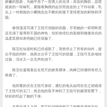
娇嫩的肌肤，为她平添了一层诱人的光泽；高耸的胸前，晶莹
挺拔的一双椒乳，紧随着胸膛的起伏而急促的上下抖动着，乳
尖上一对精致的小樱桃也在不断的刺激下变得更加的鲜艳和浑
圆。
春情荡漾写满了王悦可俏丽的容颜，尽管她的一双明眸里
还充满了羞辱和不愿的神色，但炽热绯红的面颊和微微张合的
温柔双唇却表明她已经屈服了。
陈宝柱知道时机已经成熟了，突然停止了所有的动作，拔
出手指的同时，他再次分开了王悦可的双腿，王悦可无奈地转
过脸，泪水又一次无声的淌下。
陈宝柱凝视着近在咫尺的娇美裸体，肉棒已经绷得有些儿
疼痛了。
他郑重的伏在王悦可身前，通红的龟头如同在弦之箭瞄准
了王悦可的玉门，然后他的双手伸到了王悦可的腻滑双臀下，
轻轻的托起了她的下身。
在最后进入之前，陈宝柱仔细地校正了肉棒前进的方向，