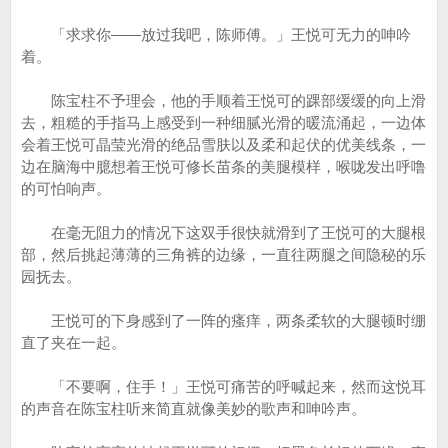
「求求你——放过我吧，陈师傅。」王悦可无力的呻吟
着。
陈宝柱不予理会，他的手顺着王悦可的踝部缓缓的向上滑
去，粗糙的手指马上感受到一种细腻光滑的暖流涌起，一边体
会着王悦可晶莹光滑的绝品雪肤以及柔和起伏的优美线条，一
边在脑海中臆想着王悦可修长苗条的美腿模样，喉咙发出呼噜
的可怕响声。
在毫无阻力的情况下这双手很快就滑到了王悦可的大腿根
部，然后挑起薄薄的三角裤的边缘，一直往两腿之间隐秘的乐
园抚去。
王悦可的下身感到了一阵的瘙痒，两条柔软的大腿顿时绷
直了夹在一起。
「不要啊，住手！」王悦可痛苦的呼喊起来，然而这悦耳
的声音在陈宝柱听来简直就像美妙的歌声和呻吟声。