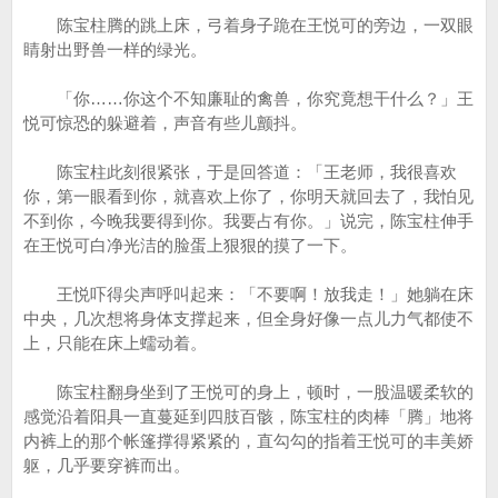
陈宝柱腾的跳上床，弓着身子跪在王悦可的旁边，一双眼
睛射出野兽一样的绿光。
「你……你这个不知廉耻的禽兽，你究竟想干什么？」王
悦可惊恐的躲避着，声音有些儿颤抖。
陈宝柱此刻很紧张，于是回答道：「王老师，我很喜欢
你，第一眼看到你，就喜欢上你了，你明天就回去了，我怕见
不到你，今晚我要得到你。我要占有你。」说完，陈宝柱伸手
在王悦可白净光洁的脸蛋上狠狠的摸了一下。
王悦吓得尖声呼叫起来：「不要啊！放我走！」她躺在床
中央，几次想将身体支撑起来，但全身好像一点儿力气都使不
上，只能在床上蠕动着。
陈宝柱翻身坐到了王悦可的身上，顿时，一股温暖柔软的
感觉沿着阳具一直蔓延到四肢百骸，陈宝柱的肉棒「腾」地将
内裤上的那个帐篷撑得紧紧的，直勾勾的指着王悦可的丰美娇
躯，几乎要穿裤而出。