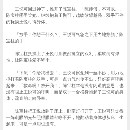
王悦可回过神了，推开了陈宝柱。「陈师傅，不可以。」
陈宝柱哪里管她，继续抱着王悦可，越吻欲望越强，双手不停
的抚摸王悦可得身体。
「放手！你想干什么？」王悦可气急之下用力地挣脱了陈
宝柱的手。
陈宝柱抚摸上了王悦可那傲然挺立的双乳，柔软而有弹
性，让陈宝柱爱不释手。
「下流！你给我出去！」王悦可察觉到一丝不妙，用力地
捶打着陈宝柱的双手，可是一点力气也使不出，只好高声呼叫
起来：「救命啊！放开我！」陈宝柱丝毫没有闪避的意思，也
没有阻止王悦可的呼叫，而是双手一合横身抱起了王悦可的身
体，迳直的走向卧室。
陈宝柱把王悦放到了床上，卧室灯打开了，王悦可只觉得
一阵刺眼的光芒照得眼睛都睁不开，她翻动着身体想从床上坐
起来，可是一点用也没有。