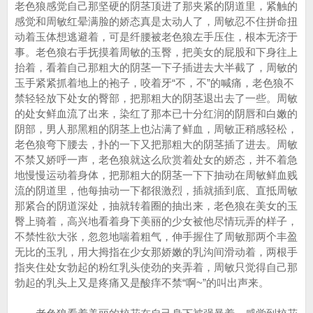
老色狼感觉自己那坚硬的阴茎顶进了那夹紧的阴道里，紧触的
感觉和周敏红晕满脸的娇态真是太动人了，周敏忍不住拼命扭
动着玉体想逃避着，可是纤腰被老色狼左手压住，根本无济于
事。老色狼右手抚摸着周敏的玉臀，把美女的屁股和下身往上
抬着，看着自己那粗大的阴茎一下子插进去大半截了，周敏的
玉手紧紧抓着地上的袍子，咬着牙“不，不”的喊痛，老色狼不
禁轻轻放下处女的臀部，把那粗大的阴茎退出去了一些。周敏
的处女鲜血流了出来，染红了那本已十分红润的阴唇和白嫩的
阴部，男人那黑粗的阴茎上也沾满了鲜血，周敏正稍感轻松，
老色狼弯下腰去，扑的一下又把那粗大的阴茎插了进去。周敏
不禁又娇呼一声，老色狼就这么欣赏着处女的娇态，并不着急
地慢慢运动着身体，把那粗大的阴茎一下下抽动在周敏鲜血贱
流的阴道里，他每抽动一下都很激烈，插就插到底、直抵周敏
那紧合的阴道深处，抽就转着圈的抽出来，老色狼在美女的玉
臀上骑着，高兴地看着身下美丽的少女被他尽情玩弄的样子，
不禁性欲大张，忽忽地喘着粗气，伸手握住了周敏那两个丰盈
无比的玉乳，用大拇指在少女那娇嫩的乳沟间滑动着，两根手
指夹住处女勃起的粉红乳头使劲的夹弄着，周敏只觉得自己那
勃起的乳头上又是疼痛又是酸痒不禁“啊~”的叫出声来。