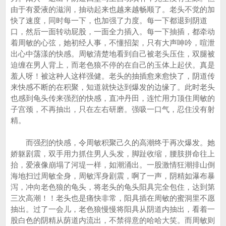
由于有爱液的滋润，抽动起来也越来越畅顺了。老头不觉的加
快了速度，同时每一下，也加强了力度。每一下都退到阴道
口，然后一面转动屁股，一面全力插入。每一下抽插，都牵动
着周敏的心弦，她初经人事，不懂招架，只有大声呻吟，喧泄
出心中荡漾的快感。周敏清楚地看到自己被老头压住，双腿被
迫缠在男人背上，而老色狼不停的在自己的玉体上起伏。真是
羞人呀！被这种人这样强健。老头的抽插愈来愈快了，阴道传
来快感不断的在积聚，知道就快达到爆发的边缘了。此时老头
也感到龟头传来强烈的快感，直冲丹田，连忙用力顶住周敏的
子宫颈，不再抽出，只在左右研磨。强吸一口气，忍住没有射
精。
而强烈的快感，令周敏积聚己久的高潮终于再次爆发。她
娇躯剧震，双手用力抓住男人头发，脚趾收缩，腰肢拼命往上
抬，爱液像崩塌了河堤一样，如潮涌出。一股激情狂潮排山倒
海地扫过周敏全身，周敏浑身剧震，啊了一声，阴精如瀑布暴
泻，冲向老色狼的龟头，将老头的龟头阳具完全包住，达到第
三次高潮！！老头也是痛快非常，阳具插在周敏的蜜洞里不愿
抽出。过了一会儿，老色狼慢慢将阳具从阴道内抽出，看着一
股白色的阴精从荫道内流出，不禁得意的哈哈大笑。而周敏则