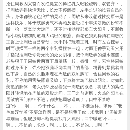
捻住周敏因兴奋而发红挺立的鲜红乳头轻轻旋转，双管齐下，
把周敏弄得快活无比，长发不停飘摆，左手难过的按着自己的
头，身体都被老色狼插的晃动了，周敏从来没想过性交原来是
这样快乐，终于鼓起勇气不再顾及羞耻把个丰满娇嫩的粉臀不
断一抬一落套动大鸡巴，还不时扭动腰部狠车大阳具，不断收
缩小腹以增加阴道与大鸡巴的磨擦。而老色狼则稳骑在周敏的
玉臀上让周敏自己套动，大手则把玩着玉乳，时而左右抚弄，
时而想揉面一样将两个丰乳揉捏在一起，时而还伸手到玉穴用
手指狠捏周敏珍贵无比的处女阴核，把个周敏弄的淫水连连，
老头狠干了周敏近两百下后脑筋一转，微微一笑，索性将周敏
翻过身压下，强令她双腿环绕着自己的背部，粉臀则紧黏着自
己下身，自己的头脸则埋在周敏的双乳胸前，含住周敏的右
乳，不停地用舌头舔卷吸缠，下身将大鸡巴拔出阴道。对如此
美艳的胴体，老头仍然强忍着狠干周敏的欲念，将涨大的紫红
阳具轻轻地在周敏的双股之间，玉门之前厮磨，火热的阳具在
周敏的玉门徘徊不进，都快把周敏逼疯了，口中不禁哼
道“你……啊……你干什么……不，……不要这样。求你！”老
色狼淫笑着“不要怎样啊，是不是想我干你，求我啊！”周敏羞
辱难当，但屁股却不断挺动找寻大鸡巴，口中喊道“不……
啊……不是的，求你，啊……快……不是的……啊！”