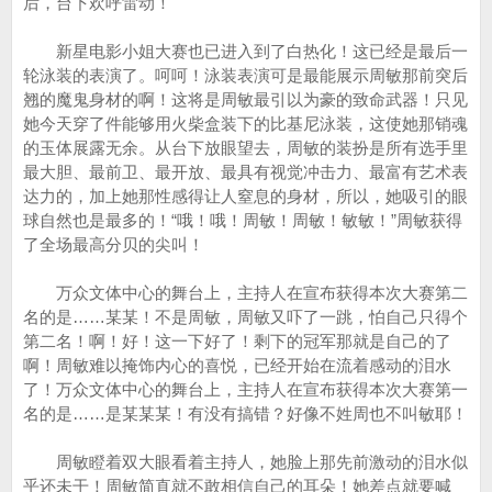
后，台下欢呼雷动！
新星电影小姐大赛也已进入到了白热化！这已经是最后一
轮泳装的表演了。呵呵！泳装表演可是最能展示周敏那前突后
翘的魔鬼身材的啊！这将是周敏最引以为豪的致命武器！只见
她今天穿了件能够用火柴盒装下的比基尼泳装，这使她那销魂
的玉体展露无余。从台下放眼望去，周敏的装扮是所有选手里
最大胆、最前卫、最开放、最具有视觉冲击力、最富有艺术表
达力的，加上她那性感得让人窒息的身材，所以，她吸引的眼
球自然也是最多的！“哦！哦！周敏！周敏！敏敏！”周敏获得
了全场最高分贝的尖叫！
万众文体中心的舞台上，主持人在宣布获得本次大赛第二
名的是……某某！不是周敏，周敏又吓了一跳，怕自己只得个
第二名！啊！好！这一下好了！剩下的冠军那就是自己的了
啊！周敏难以掩饰内心的喜悦，已经开始在流着感动的泪水
了！万众文体中心的舞台上，主持人在宣布获得本次大赛第一
名的是……是某某某！有没有搞错？好像不姓周也不叫敏耶！
周敏瞪着双大眼看着主持人，她脸上那先前激动的泪水似
乎还未干！周敏简直就不敢相信自己的耳朵！她差点就要喊