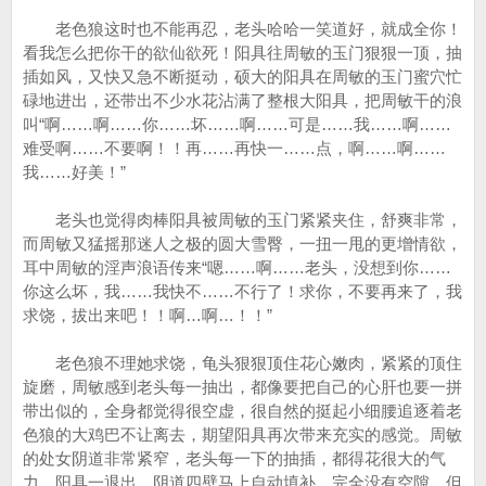
老色狼这时也不能再忍，老头哈哈一笑道好，就成全你！
看我怎么把你干的欲仙欲死！阳具往周敏的玉门狠狠一顶，抽
插如风，又快又急不断挺动，硕大的阳具在周敏的玉门蜜穴忙
碌地进出，还带出不少水花沾满了整根大阳具，把周敏干的浪
叫“啊……啊……你……坏……啊……可是……我……啊……
难受啊……不要啊！！再……再快一……点，啊……啊……
我……好美！”
老头也觉得肉棒阳具被周敏的玉门紧紧夹住，舒爽非常，
而周敏又猛摇那迷人之极的圆大雪臀，一扭一甩的更增情欲，
耳中周敏的淫声浪语传来“嗯……啊……老头，没想到你……
你这么坏，我……我快不……不行了！求你，不要再来了，我
求饶，拔出来吧！！啊…啊…！！”
老色狼不理她求饶，龟头狠狠顶住花心嫩肉，紧紧的顶住
旋磨，周敏感到老头每一抽出，都像要把自己的心肝也要一拼
带出似的，全身都觉得很空虚，很自然的挺起小细腰追逐着老
色狼的大鸡巴不让离去，期望阳具再次带来充实的感觉。周敏
的处女阴道非常紧窄，老头每一下的抽插，都得花很大的气
力。阳具一退出，阴道四壁马上自动填补，完全没有空隙。但