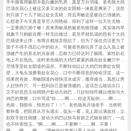
手中握着周敏那丰盈白嫩的乳房，真是万分消魂。老色狼大鸡
巴顶在花心上被这又多又浓的处女阴精一淋真是爽呆了，没想
到只插了十几下就让处女丢精，而且周敏还是被自己强健的。
心想老子今天真是享尽人间艳福，得到了这样一位天生尤物，
一定要插穴插个够！原来周敏虽然被老色狼强健，其实体内早
就象千只蚂蚁在爬一样无比难过，甚至早就饥渴的想有个大鸡
巴插进来止痒，有两次都放弃抵抗了，但为了保住贞洁更为了
面子不得不强忍心中的欲火。可被老色狼玩弄了这么久加上被
强健产生的莫名的兴奋感，忍耐力已经达到了极限。索性趴在
地上不在抵抗。这时老色狼的大鸡巴紧紧的插在处女嫩穴中，
尽情享受处女阴道的温存。不断转动以让大鸡巴转磨处女阴
壁，大龟头顶磨着处女花心，口中不断得意的哈哈淫笑。这一
招果然有效，周敏阴道内很快淫水成灾，瘙痒难当，真想让男
人赶快杵穴，可一想到自己是被强健的，这话怎么能说出口，
又不好意思主动用阴户套动大鸡巴，只好轻转纤腰以增加与大
鸡巴的摩擦，口中骂道“你……啊……你这无耻的……啊……
色狼，我恨你，恨死你了！！”。老色狼风月场老手，当然明
察秋毫，把阳具从尽头退出，低头一看，见上面沾满血丝，立
刻双手按住细腰，挺动大鸡巴以快马射箭之式狠命插穴，一点
也不怜香惜玉。“啊……啊……不要啊！……啊，不要！
啊……啊……啊……”周敏的叫声更让男人兴奋，越插越猛，