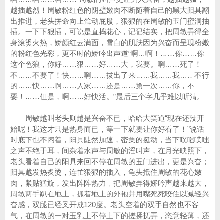
越插越烈！周敏粉红色的阴壁嫩肉不断随着自己的黑大阳具翻
出推进，老头拼命向上耸动屁股，狠狠的在周敏的玉门蜜洞抽
插。一下下狠插，可说是直捣花心，记记结实，把周敏弄得全
身滚烫火热，娇颜红云满面，雪白的肌肤因为兴奋而呈现粉嫩
的粉红色光彩，更不时的娇吟出声道“啊…啊！……你……你
这个色狼，你好……狠……好……大，我要。啊……死了！
不……不要了！快……啊……拔出了来……我……我……不行
的……快……啊……人家……还是……第一次……你，不
要！……但是，啊……好快活。”最后三个字几乎难以听清。
周敏越叫老头则越是兴奋不已，哈哈大笑道“现在还没开
始呢！我这才只是热身而已，等一下就要让你好看了！”说话
时底下也不闲着，阳具陡然加速，密集的挺动，当下噗嗤噗嗤
之声不绝于耳，间杂着水声与周敏的淫叫声，在月光映照下，
老头看着自己的阳具来回不停在周敏的玉门进出，更是兴奋；
阳具越发热炙烫，连忙狠狠的插入，龟头抵住周敏的花心嫩
肉，紧贴猛旋，发出阵阵热力，把周敏弄得娇吟声越来越大，
周敏两手趴在地上，抓着地上的外袍并用嘴死死咬住以减轻兴
奋感，双腿已经叉开成120度。老头空着的双手自然也不客
气，在周敏的一对玉乳上不停上下的搓揉抚弄，恣意轻薄，还