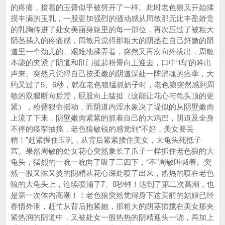
的疼痛，接着的玉臀似乎被劈开了一样。此时老色狼又开始揉
摸丰满的玉乳，一股更加强烈的骚动感从周敏那无比丰盈娇贵
的乳胸传进了处女美丽身躯里的每一部位，再次压过了被粗大
阴茎插入的疼痛感，周敏只觉得那粗大的阴茎在自己鲜嫩的阴
道里一个劲儿的、艰难地揉弄着，突然又再次向外拔出，周敏
本能的夹紧了阴道和肛门挺起粉臀向上迎去，口中“呜”的吟出
声来。突然只觉得自己按柔嫩的阴道深处一阵消魂的痉挛，大
约又过了5、6秒，就在老色狼猛抓奶子时，老色狼突然感到周
敏的双腿断向后蹬，屁股向上猛挺（这能让花心与龟头顶的更
紧），粉臀狠命摇动，而阴道内淫水象决了堤似的从阴壁嫩肉
上流了下来，阴壁嫩肉紧紧的抓着自己的大鸡巴，阴道及全身
不停的痉挛抽搐，老色狼敏锐的感觉到“不好，美女要丢
精！”赶紧握住玉乳，从背后紧紧搂住美女，大龟头死抵子
宫。果然周敏的处女花心突然象长了爪子一样抓住老色狼的大
龟头，猛烈的一吮一吮向了吸了三四下，“不”周敏叫喊着。突
然一股又浓又烫的阴精从花心深处喷了出来，热热的喷在老色
狼的大龟头上，连续喷涌了7、8秒钟！达到了第二次高潮，也
是第一次体内高潮！！老色狼突然觉得身下这美丽的姑娘已经
春情外泄，赶忙从背后抱紧她，那粗大的阴茎插搅在美女那夹
紧热润的阴道中，又被处女一股热热的阴精迎头一浇，再加上