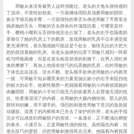
周敏从来没有被男人这样强吻过。老头的大龟头很快感到
了湿润，不禁性欲勃发。一方面继续用阳具顶磨周敏的阴部，
换左手狠压她丰臀，一方面很快的将舌头伸进周敏了芳唇里去
挑弄她的舌头；周敏的舌头拼命向外顶抵抗着，可哪里是对
手，樱桃小嘴和玉舌很快他完全占据了。老头的右手也隔着奶
罩握住了她的乳房上下的戳弄，发现周敏的乳房不仅丰满坚挺
更充满弹性，老头预感她可能还是个处女，愉快无比的大把大
把的抓捏着她的乳房。在老头放肆的玩弄下周敏只感到一阵晕
眩与呼吸困难；但是在老头粗造胡渣的刺激下，在男人强壮身
体的摩擦下，再加上他很有技巧的玩弄她的乳房，此时周敏的
下体也反应连连，淫水不断。老头顺手欲伸进周敏的小内裤里
一摸，可周敏不知从哪里来的力量竟抽出娇小的右手来阻挡他
的粗大的右手。他索性顺势一把就隔着周敏的小内裤抓摸她的
肉嫩阴部，周敏的小手却只能无力的抓着男人右臂做无谓的抵
抗。给爱液湿润了的内裤，在周敏的大腿内侧徘徊。那儿的肌
肤特别幼嫩，滑不溜手的。强烈的刺激使周敏下意识的急急挺
动腰肢。湿透了的内裤根本已失去了保护的作用，老头的手指
完全可以感觉到周敏阴户的形状。一条溪谷，正不断涌出稠密
的春水。小溪尽头，正是周敏性感的枢纽。虽然隔住内裤，但
老头技巧的爱抚，仍把周敏刺激得死去活来。他隔着内裤抚摸