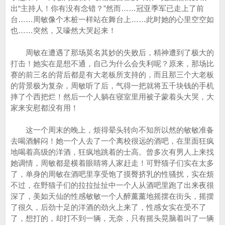
出“主持人！你有没有念错？”然而……冠亚季军已走上了前
台……周敏像个木桩一样站在舞台上……此时她的心里空空如
也……突然，又嚎然大哭起来！
周敏在遭遇了那场莫名其妙的失败后，精神遭到了极大的
打击！她实在是想不通，自己为什么会失利呢？原来，那场比
赛的前三名的背后都是有大老板所支持的，而且那三个大老板
的背景极为复杂，周敏听了后，气得一把就将五千块钱的手机
摔了个西把烂！然后一个人躺在寝室里用被子蒙着头大哭，大
家来安慰都没有用！
这一个周末的晚上，烦得晕头转向不知所以然的敏敏准备
去喝酒解闷！她一个人去了一个离校很远的酒吧，在里面狂疯
地喝着高级的洋酒，狂疯地跳着的士高。曾多次有男人上来找
她调情，周敏都是横着眼睛将人家赶走！可野猫子们实在太多
了，单身的周敏在酒吧里享受饱了摸臀挤乳的性骚扰，实在烦
不过，在野猫子们的拉拉扯扯中一个人从酒吧里跑了出来夜很
深了，美如天仙的性感敏敏一个人醉薰薰地摇摆在街头，摇摆
了很久，后劲十足的洋酒的劲火上来了，性感女实在受不了
了，想打的，却打不到一辆，无奈，只有摇头晃脑着叫了一辆