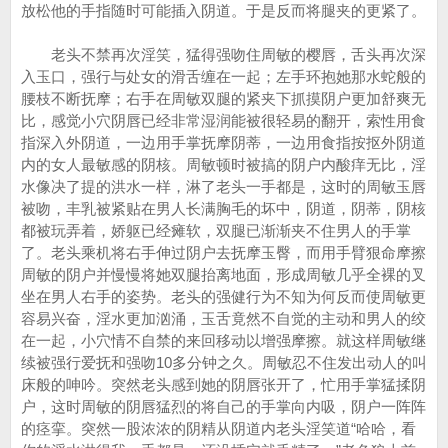
放松他的手指随时可能插入阴道。于是反而将腿夹的更紧了。
老头不禁再次淫笑，猛得强吻住周敏的樱唇，舌头再次深
入玉口，强行与处女的滑舌缠在一起；左手环抱她那水蛇般的
腰枝不断抚摩；右手在周敏双腿的紧夹下抓摸阴户更加舒爽无
比，感觉小穴阴唇已经非常湿润能被很轻易的翻开，索性用食
指深入外阴道，一边用手掌抚摩阴蒂，一边用食指按抠外阴道
内的女人最敏感的阴核。周敏顿时被搞的阴户内酸痒无比，淫
水像决了提的洪水一样，淋了老头一手都是，这时的周敏玉唇
被吻，丰乳被紧贴在男人长满胸毛的坏中，阴道，阴蒂，阴核
都被玩弄着，娇躯已经瘫软，双腿已渐渐夹不住男人的手掌
了。老头乘机将右手伸过阴户去抚摩玉臀，而用手臂狠命摩擦
周敏的阴户并慢慢将她双腿抬离地面，形成周敏几乎全裸的叉
坐在男人右手的姿势。老头的强健行为不知为何反而使周敏更
容易兴奋，淫水更加汹涌，玉舌竟然不自觉的主动和男人的绞
在一起，小穴情不自禁的来回移动以增强摩擦。就这样周敏继
续被强行爱抚和强吻10多分钟之久。周敏忍不住发出动人的叫
床般的呻吟。突然老头感到她的阴唇张开了，忙用手掌猛揉阴
户，这时周敏的阴唇猛烈的将自己的手掌向内吸，阴户一阵阵
的痉挛。突然一股浓浓的阴精从阴道内老头淫笑道“哈哈，看