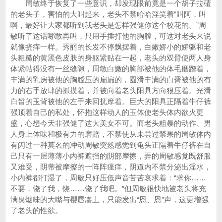
周敏终于恢复了一些意识，却发现眼前竟是一个胡子拉碴
的老头子，害怕的大叫起来，老头不禁哈哈淫笑着“叫阿，叫
啊，最好让大家都听到我老头是怎样强健你这个校花的。”周
敏听了这话哪敢再叫，只用手捶打他的胸膛，可这对老头来说
就像挠痒一样。秀丽的长发不停飘摆着，白嫩娇小的娇驱和老
头粗糙的黄黑色皮肤的身躯紧贴在一起，老头的双臂使两人身
体紧帖得没有一丝缝隙，周敏白嫩的胸部被他的体毛磨蹭着，
丰满的乳房被他的胸膛压的扁扁的，圆滑丰满的白臀被他的有
力的右手放肆的抓摸着，并被向着老头阳具方向狠压着。光滑
白皙的玉背被他的左手来回抚摩着。巨大的阳具正隔着牛仔裤
强顶着自己的私处，怀抱这样动人的玉体使老头体内欲火更
盛，心想今天非强健了这大美女不可。而老头粗暴的动作、男
人身上体味和极有力的磨蹭，不禁使从未尝过禁果的周敏体内
有闪过一种莫名的冲动周敏突然感觉到龟头正隔着牛仔裤在自
己只有一层薄薄小内裤遮挡的阴部摩擦，弄的周敏感觉既舒服
又难受，阴蒂被摩擦的一阵阵瘙痒，阴道内不禁分泌出淫水，
小内裤都打湿了，周敏只好压低声音苦苦哀求着：“求你……
不要，饶了我，饶……饶了我吧。”但周敏很快地被老头将充
满臭烟味的大嘴与樱唇凑上，只能发出“恩、恩”声，这更增强
了老头的性欲。