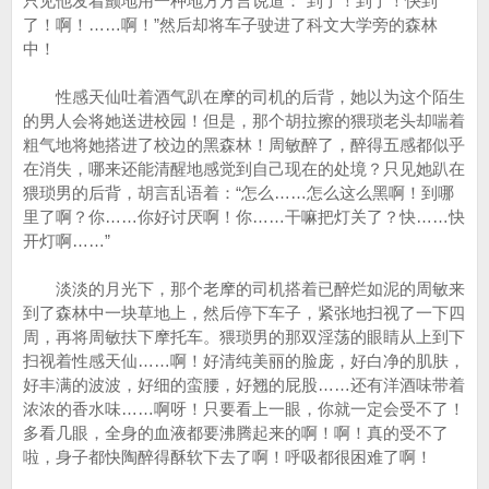
只见他发着颤地用一种地方方言说道：“到了！到了！快到
了！啊！……啊！”然后却将车子驶进了科文大学旁的森林
中！
性感天仙吐着酒气趴在摩的司机的后背，她以为这个陌生
的男人会将她送进校园！但是，那个胡拉擦的猥琐老头却喘着
粗气地将她搭进了校边的黑森林！周敏醉了，醉得五感都似乎
在消失，哪来还能清醒地感觉到自己现在的处境？只见她趴在
猥琐男的后背，胡言乱语着：“怎么……怎么这么黑啊！到哪
里了啊？你……你好讨厌啊！你……干嘛把灯关了？快……快
开灯啊……”
淡淡的月光下，那个老摩的司机搭着已醉烂如泥的周敏来
到了森林中一块草地上，然后停下车子，紧张地扫视了一下四
周，再将周敏扶下摩托车。猥琐男的那双淫荡的眼睛从上到下
扫视着性感天仙……啊！好清纯美丽的脸庞，好白净的肌肤，
好丰满的波波，好细的蛮腰，好翘的屁股……还有洋酒味带着
浓浓的香水味……啊呀！只要看上一眼，你就一定会受不了！
多看几眼，全身的血液都要沸腾起来的啊！啊！真的受不了
啦，身子都快陶醉得酥软下去了啊！呼吸都很困难了啊！