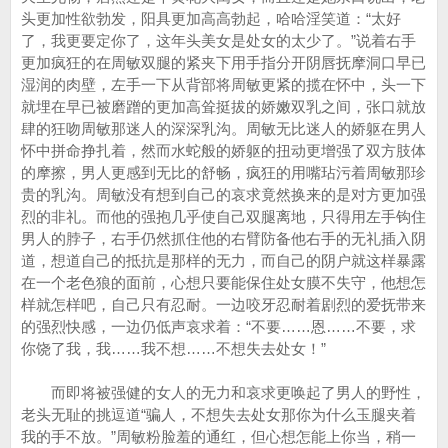
头更加性欲勃发，阳具更加高高勃起，哈哈淫笑道：“太好
了，我更要定你了，这年头美女是处女的太少了。”说着右手
更加疯狂的在周敏双腿的紧夹下用手指分开阴唇抚摩洞口早已
湿润的肉壁，左手一下从背部将周敏更紧的揽在怀中，头一下
就埋在早已被磨蹭的更加高耸挺拔的娇嫩双乳之间，张口就放
肆的狂吻周敏那迷人的深深乳沟。周敏无比迷人的娇躯在男人
怀中拼命挣扎着，然而水蛇般的娇躯的扭动更增强了双方肢体
的摩擦，男人更感到无比的舒畅，疯狂的用嘴玷污着周敏那珍
贵的乳沟。周敏没有想到自己的哀求竟然换来的是对方更加强
烈的非礼。而他的强抱几乎使自己双腿离地，只得用左手钩住
男人的脖子，右手仍然抓住他的右臂防备他右手的无礼插入阴
道，想道自己的抵抗是那样的无力，而自己的阴户就这样暴露
在一个老色狼的面前，心想只要能保住处女膜不失守，他想怎
样就怎样吧，自己只有忍耐。一边咬牙忍耐着剧烈的爱抚带来
的强烈快感，一边仍低声哀求着：“不要……恩……不要，求
你饶了我，我……我不想……不想失去处女！”
而即将被强健的女人的无力和哀求更唤起了男人的野性，
老头无耻的挑逗道“骗人，不想失去处女那你为什么玉腿夹着
我的手不放。”周敏粉脸羞的通红，但心想怎能上你当，稍一