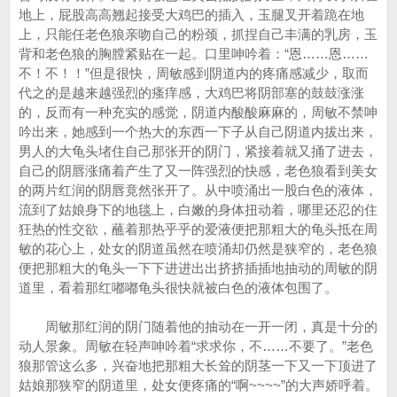
地上，屁股高高翘起接受大鸡巴的插入，玉腿叉开着跪在地
上，只能任老色狼亲吻自己的粉颈，抓捏自己丰满的乳房，玉
背和老色狼的胸膛紧贴在一起。口里呻吟着：“恩……恩……
不！不！！”但是很快，周敏感到阴道内的疼痛感减少，取而
代之的是越来越强烈的瘙痒感，大鸡巴将阴部塞的鼓鼓涨涨
的，反而有一种充实的感觉，阴道内酸酸麻麻的，周敏不禁呻
吟出来，她感到一个热大的东西一下子从自己阴道内拔出来，
男人的大龟头堵住自己那张开的阴门，紧接着就又捅了进去，
自己的阴唇涨痛着产生了又一阵强烈的快感，老色狼看到美女
的两片红润的阴唇竟然张开了。从中喷涌出一股白色的液体，
流到了姑娘身下的地毯上，白嫩的身体扭动着，哪里还忍的住
狂热的性交欲，蘸着那热乎乎的爱液便把那粗大的龟头抵在周
敏的花心上，处女的阴道虽然在喷涌却仍然是狭窄的，老色狼
便把那粗大的龟头一下下进进出出挤挤插插地抽动的周敏的阴
道里，看着那红嘟嘟龟头很快就被白色的液体包围了。
周敏那红润的阴门随着他的抽动在一开一闭，真是十分的
动人景象。周敏在轻声呻吟着“求求你，不……不要了。”老色
狼那管这么多，兴奋地把那粗大长耸的阴茎一下又一下顶进了
姑娘那狭窄的阴道里，处女便疼痛的“啊~~~~”的大声娇呼着。