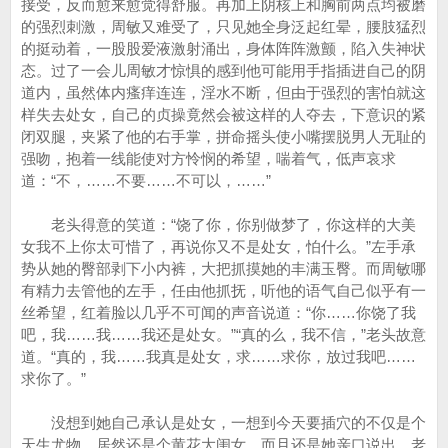
接受，反而愈来愈觉得舒服。再加上阴核上和胸前两点均被磨
的强烈刺激，周敏又难受了，只见她全身泛起红晕，腰肢猛烈
的挺动着，一股股爱液激射涌出，身体阵阵激颤，陷入失神状
态。过了一会儿周敏才惊惧的感到他可能用手指插进自己的阴
道内，虽然体内瘙痒连连，淫水不断，但由于强烈的害怕就这
样失去处女，自己的贞操竟然会被这样的人夺去，下意识的紧
闭双腿，夹紧了他的右手掌，拼命摇头使小嘴摆脱男人无耻的
强吻，抱着一线能使对方怜悯的希望，喘着气，低声哀求
道：“不，……不要……不可以，……”
老头得意的笑道：“饶了你，你别做梦了，你这样的大美
女我不上你太可惜了，再说你又不是处女，怕什么。”左手承
势从她的臀部剥下小内裤，大把抓摸她的丰满玉臀。而周敏哪
有精力去管他的左手，任由他抓抚，听他的语气自己似乎有一
丝希望，红着脸以几乎不可闻的声音说道：“你……你饶了我
吧，我……我……我还是处女。”“真的么，我不信，”老头故意
道。“真的，我……我真是处女，求……求你，放过我吧……
求你了。”
没想到她自己承认是处女，一想到今天要插穴的不仅是个
天生尤物，居然还是个黄花大闺女，而且还是她亲口说出，老