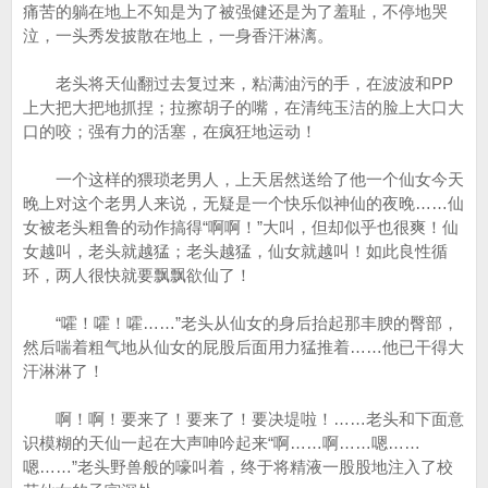
痛苦的躺在地上不知是为了被强健还是为了羞耻，不停地哭
泣，一头秀发披散在地上，一身香汗淋漓。
老头将天仙翻过去复过来，粘满油污的手，在波波和PP
上大把大把地抓捏；拉擦胡子的嘴，在清纯玉洁的脸上大口大
口的咬；强有力的活塞，在疯狂地运动！
一个这样的猥琐老男人，上天居然送给了他一个仙女今天
晚上对这个老男人来说，无疑是一个快乐似神仙的夜晚……仙
女被老头粗鲁的动作搞得“啊啊！”大叫，但却似乎也很爽！仙
女越叫，老头就越猛；老头越猛，仙女就越叫！如此良性循
环，两人很快就要飘飘欲仙了！
“嚯！嚯！嚯……”老头从仙女的身后抬起那丰腴的臀部，
然后喘着粗气地从仙女的屁股后面用力猛推着……他已干得大
汗淋淋了！
啊！啊！要来了！要来了！要决堤啦！……老头和下面意
识模糊的天仙一起在大声呻吟起来“啊……啊……嗯……
嗯……”老头野兽般的嚎叫着，终于将精液一股股地注入了校