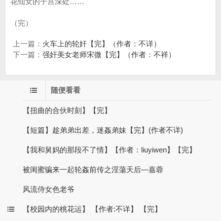
花仙女的子宫深处……
（完）
上一篇：
火车上的轮奸【完】（作者：不详）
下一篇：
强奸美女老师宋微【完】（作者：不祥）
随便看看
【扭曲的合伙时刻】【完】
【短篇】趁弟弟出差，迷姦弟妹【完】(作者不详)
【我和舅妈的那段不了情】【作者：liuyiwen】【完】
被闺蜜骗来一起轮姦前传之淫蕩天后—嘉蓉
风流侍女色老爷
【校园内的桃花运】 【作者:不详】 【完】