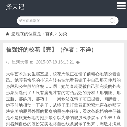
择天记
您现在的位置是：
首页
>
另类
被强奸的校花【完】（作者：不详）
星河大帝
2015-07-19 16:13:21
大学艺术系女生寝室里，校花周敏正在镜子前精心地装扮着自
己。她哼着快乐的小调左转右转地看着镜子中自己那天使般的
身段和公主般的容貌……啊！她简直就要被自己那完美的外表
形象所迷倒了！只有魔鬼才有的前凸后翘的身材！那细腰、那
玉腿、那酥肩、那巧手……周敏站在镜子前扭捏着、陶醉着，
她不时地扭动一下身子，从镜子里打量着正紧紧地穿在她那两
块完美的屁股外面的紧身的黑色牛仔裤，看这条高档的牛仔裤
是不是很充分地将她那最引以为豪的屁股线条展示了出来！直
到看到自己的装扮完美地将自己线条展示了出来，周敏才满意