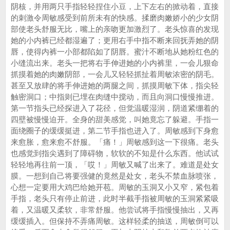
阴核，并用两只手指轻轻捏住小豆，上下左右的掀动着，直接
的刺激令周敏感受到前所未有的快感。揉磨肉嫩娇小的少女阴
部使老头舒服无比，嘴上的亲吻更加激烈了。老头惊喜的发现
她的小内裤已经都湿遍了；更用右手中指不断来回抚弄她的阴
唇，使得内裤一小部都陷如了阴唇。蜜汁不断地从她粉红色的
小缝流出来。老头一把将右手伸进她的小内裤里，一会儿狠命
抓摸着她的肉嫩阴部，一会儿又轻轻抓扯着周敏浓密的阴毛。
甚至又放肆的将手伸进她的两腿之间，抓摸周敏下体，指尖轻
触密洞口；中指则已埋在肉缝中搅动，而且向洞口慢慢推进。
第一节指头已经探进入了花径，但觉温暖湿润，阴道紧绷着的
四壁被慢慢迫开。全身的甜美感觉，叫她竟忘了躲避。手指一
面绕圈子的缓缓挺进，第二节手指也进入了。周敏感到下身愈
来愈胀，愈来愈不舒服。「痛！」周敏感到这一下很痛。老头
也感觉到指尖遇到了障碍物，软软的不知是什么东西。他试试
轻轻地再往前一顶，「哎！」周敏又喊了出来了。难道是处女
膜。一想到自己将要强健的竟然是处女，老头不禁血脉喷张，
心想一定要用大鸡巴给她开苞。周敏的玉洞又小又窄，紧包着
手指，老头只有停止前进，此时半截手指被周敏的玉洞紧紧吸
着，又温暖又柔软，非常舒服。他尝试将手指慢慢抽出，又再
缓缓插入。但保持不弄痛周敏。这样轻柔的抽送，周敏倒可以