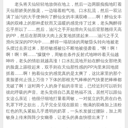
老头将天仙轻轻地放倒在地上，然后一边两眼痴痴地盯着
天仙那娇美的脸庞，一边喘着粗气地、口水乱流，然后一双沾
满了油污的大手便伸向了醉仙女的丰满双峰……啊！醉仙女丰
满的双峰上的那种柔软而又温暖的感觉传了过来，老头陶醉得
忘乎所以了……然后，油污之手开始滑向天仙后背那翘得天高
的PP，然后在那两块大肉上反复地抓搓起来……油污之手又
滑向深深的PP沟中……醉得一塌胡涂的周敏昏头转向地被老
头摆过去弄过来，那些敏感被位不断地被侵袭着，“啊！啊！
啊！啊！啊……”朦胧中，周敏在条件反射式地呻吟着天仙越
呻吟，老头的情欲就越高涨！口水乱流地开始在醉仙女那绝美
的脸庞上舔咬起来，双手则在天仙那性感的PP沟里来回地搓
抓着……啊！抱着仙女的感觉真的是太爽了，这比家里的那个
黄脸婆何止强上万倍？下体的那根充气棒棒的气快要把棒棒都
充破了啊！这时两个人的身子贴的非常近，已经近到可以听到
彼此呼吸的声音。老头觉得自己真是艳福不浅，居然可以跟仙
女这么亲近；他很仔细地打量着周敏，一对挺立的乳房在白色
乳罩下呼之欲出，几乎完全呈现在眼前；饱满的双峰加上淡粉
红色的乳头紧贴几乎透明的奶罩，一头长发披过腰际，加上周
敏身上传来阵阵少女幽香，让老头的鼻血快喷出来了！