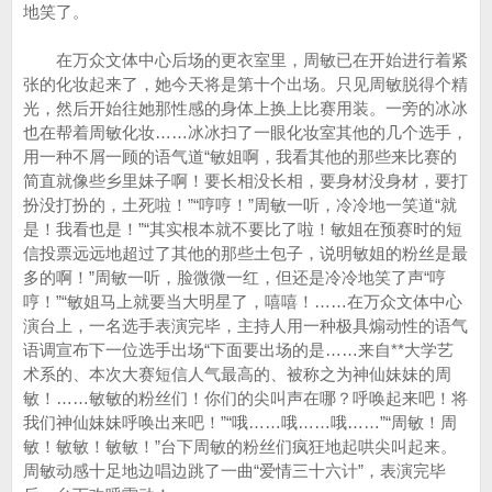
地笑了。
在万众文体中心后场的更衣室里，周敏已在开始进行着紧
张的化妆起来了，她今天将是第十个出场。只见周敏脱得个精
光，然后开始往她那性感的身体上换上比赛用装。一旁的冰冰
也在帮着周敏化妆……冰冰扫了一眼化妆室其他的几个选手，
用一种不屑一顾的语气道“敏姐啊，我看其他的那些来比赛的
简直就像些乡里妹子啊！要长相没长相，要身材没身材，要打
扮没打扮的，土死啦！”“哼哼！”周敏一听，冷冷地一笑道“就
是！我看也是！”“其实根本就不要比了啦！敏姐在预赛时的短
信投票远远地超过了其他的那些土包子，说明敏姐的粉丝是最
多的啊！”周敏一听，脸微微一红，但还是冷冷地笑了声“哼
哼！”“敏姐马上就要当大明星了，嘻嘻！……在万众文体中心
演台上，一名选手表演完毕，主持人用一种极具煽动性的语气
语调宣布下一位选手出场“下面要出场的是……来自**大学艺
术系的、本次大赛短信人气最高的、被称之为神仙妹妹的周
敏！……敏敏的粉丝们！你们的尖叫声在哪？呼唤起来吧！将
我们神仙妹妹呼唤出来吧！”“哦……哦……哦……”“周敏！周
敏！敏敏！敏敏！”台下周敏的粉丝们疯狂地起哄尖叫起来。
周敏动感十足地边唱边跳了一曲“爱情三十六计”，表演完毕