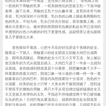
你的淫水淋得我一手都是，还没插穴就丢精了。”老色狼上前
一把就剥下周敏的乳罩，一双美丽绝伦的坚挺玉乳一下就冲破
束缚，蹦了出来。周敏的玉乳十分白嫩丰满，发育的非常匀称
高耸，乳沟深深的十分明显。乳白色的山峰上镶嵌着两颗粉红
色的乳头，不知为何，乳头已经充分勃起，甚至微微上翘，仿
佛在示意着什么。被浓密的黑黑阴毛包裹的私处在早已湿润的
半透明的白色小内裤的衬托下更显性感。这副情景让老头眼睛
里几乎要喷出火来。
老色狼却不着急，心想今天应好好玩弄这个美丽的处女。
随着这一下插入，周敏紧小的处女阴道立刻被大鸡巴分成两
边，阴埠高高隆起。周敏的处女小穴又小又窄又浅，加上被以
老汉推车的方式从屁股后插入，大鸡巴只进了一半多一点就到
达底端。老色狼感到阴道真是十分紧密，阴壁嫩肉象个大手一
样紧紧的抓着大鸡巴，阴道口象一张小孩的小嘴一样一张一翕
吮吸着自己的鸡巴杆。阴道内虽然很紧但十分湿润，热热的十
分温暖，好美的处女小穴呀！大美女终于被我强健了，想到这
不禁双手拦腰抱住周敏，两只大手从背后绕过猛抓猛揉处女又
大又坚挺又有弹性的玉乳，手指还不停地揉捏两个早已硬得象
石头的乳头！大鸡巴龟头紧顶花心，就那样插在处女阴道里，
暂时没有动作。此时周敏已经失去抵抗的力量，只得双手趴在