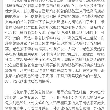
老色狼看着美丽的校花在自己身下被强暴着，感觉到校花
那鲜血贱流的阴部紧紧夹着自己粗大的阴茎，阳物不禁更加的
壮大起来，低头看着自己那灼热长耸的阴茎正从周敏高高翘起
的屁股后一下下挺搅着美女那阴毛柔嫩的阴部，把沾满周敏处
女鲜血的长耸阴茎一下子从少女那流血的阴道内抽了出来，带
着周敏黏稠的鲜血把美女那火红的阴唇都翻了出来，足足抽了
七八秒，鲜血顺着处女那白净的屁股和大腿流到了地毯上，可
不知怎的，周敏却带着快乐呻吟着，丰满的玉臀向上猛挺，白
净的臀部绷紧了使自己娇柔的阴部追逐着老色狼那长耸的阴
茎。老色狼不禁哈哈淫笑，性欲狂发。大笑中，老色狼突然两
手粗暴地握住周敏那十分丰满勃起的雪白玉乳，象揉面一样狠
揉着，支起身子向美丽的少女凑去，周敏只觉得那股动人的感
觉在自己那被老色狼动人玩弄的乳房和阴茎不停搅动的阴道内
爆发着，只觉得自己浑身的肌肉在战栗着，肛门在紧缩着，那
股动人的感觉已经超过了疼痛，不禁用嘴紧咬自己的一簇头
发，强忍越来越猛烈的快感。
老色狼乘机淫笑着挺起身，用手按住周敏纤腰，大鸡巴对
准玉臀，从屁股后又一次一下子把他那十分粗大长耸的阴茎从
龟头到已经沾上处女鲜血的大鸡巴柑狠狠插入了周敏那娇嫩夹
紧的阴道中，少女立即感到一种无比强烈的充实感和一阵强烈