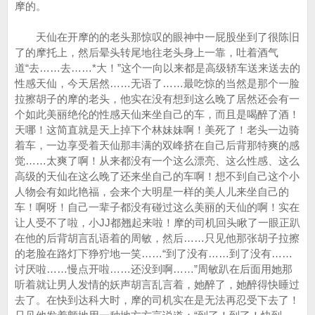
摩的。
天仙在开摩的的老头那惊叹的眼神中一屁股坐到了很陈旧
了的摩托上，然后晕头转尾地往老头身上一靠，吐着酒气
道“去……去……*大！”这个一向以来都是高级轿车送来送去的
性感天仙，今天居然……无语了……最吃惊的当然是那个一脸
拉擦胡子的摩的老头，他实在没有想到这么晚了居然还会有一
个如此美丽绝伦的性感天仙来坐自己的车，而且是喝醉了酒！
天哪！这简直就是天上掉下个林妹妹啊！美死了！老头一边骑
着车，一边享受着天仙那丰满的双峰挤在自己后背那特爽的感
觉……太爽了啊！从来都没有一个这么漂亮、这么性感、这么
高级的天仙在这么晚了还来坐自己的车啊！想不到自己这个小
人物会有如此艳福，会来个大明星一样的美人儿来坐自己的
车！啊呀！自己一辈子都没有碰过这么美丽的天仙的啊！实在
让人受不了啦，小JJ都翘起来啦！摩的司机回头瞅了一眼正趴
在他的后背胡言乱语着的周敏，然后……只见他那张胡子拉擦
的老脸在路灯下狰狞地一笑……“到了没有……到了没有……
讨厌啦……慢点开啦……还没到啊……”周敏趴在后面用她那
听着就让男人发情的妖声胡言乱言着，她醉了，她醉得快睡过
去了。在快到达科大时，摩的司机实在是无法再忍受下去了！