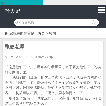
择天记
择天记
您现在的位置是：
首页
>
校园
鞭教老师
2022-04-09 16:02:58
「这是他们三个。」周东华盯着屏幕，似乎要把他们三个的模
样刻到脑子里。
「我找到他们班级，把这三个家伙叫出来，说我是管网络安
全的，问他们上午上网做什么了？三个家伙赌咒发誓说上午没
上网，因为社团要搞活动，他们去文学院找女生帮忙。他们还
说……杨芸可以证明。」「呃？」周东华愣了一下。
刚锋耸了耸肩，「就是这样。」说实话，刚锋压根儿不相信
这三个家伙能把杨芸怎么了。