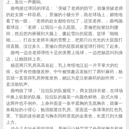
上，发出一声脆响。
曲鸣接过弹回的球说：「突破了老师的防守，就像突破老师
的处女膜一样容易。」景俪的小腿分开，跪在球场上，媚艳地
看了他一眼，「老师的处女都给你玩了，还笑老师。」曲鸣抛
着球说：「老师，让我玩一会儿屁股。」景俪把短裙拉到腰
间，然后把内裤褪到大腿上，撅起雪白的屁股。篮球「啪啪
啪……」打在女老师丰满的雪臀上，把那只白光光的大屁股打
得直颤。没过多久，景俪白滑的屁股就被篮球打得红了起来。
曲鸣一边在老师弹性十足的美臀上练球，一边把杨芸叫到身
边，让她脱掉上衣。
杨芸两只乳房高高耸起，乳上奇怪地泛起一片手掌大的红
痕，似乎有些微微发肿。中午被情趣店老板打了两针麻药，杨
芸就一直觉得乳房肿胀发热，她以为是注射麻药的副作用，一
直没敢吭声。
曲鸣收了球，「拉拉队的队服呢？」两女脱掉衣裙，在球场
中换上崭新的队服。拉拉队的服装一向颜色鲜艳，款式火辣，
这两件也不例外。上身外面是一条半遮胸的无底胸衣，就像一
条截短的小背心，勉强能遮住乳房。里面是一条薄薄的红色乳
罩。下面的迷你裙是与胸衣同样质底的金黄色，长度只到大腿
上方。
这会儿在社长面前排练，景俪只让杨芸穿了外面的胸衣和迷