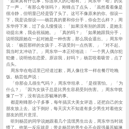
「如果真有什么事，你连杀人的心都有。」周东华「哈」的笑
了一声，「有那么夸张吗？」刚锋点了点头，「虽然看着像是
很冷静，但明显已经是昏了头了。这可不像原来的你。假设一
下，我是说假设——杨芸真的要和你分手，你会怎么样？」周
东华停下来，过了会儿慢慢说：「如果没有别的原因，是她主
动提出来，我会祝福她。」「真的吗？」「如果她跟我分手，
说明我跟她在一起对她是一种伤害，那么我会退出。」周东华
说：「杨芸那样的女孩子，不该受到一点伤害。」「对不起。
我当时太冲动了。」周东华一本正经地说：「一个男人偶尔犯
犯傻，说明他在恋爱。原谅我，好吗？」杨芸咬着吸管，点了
点头。
周东华在电话里已经道过歉，两人像往常一样在餐厅吃晚
饭。杨芸低声说：
「你那会儿很生气吗？」周东华坦承，「是很害怕。」「为
什么？」「因为女孩子总是比男生容易受到伤害。」周东华犹
豫了一下，没有说出苏毓琳的事。
都是刚锋那小子多事，每年搞滨大美女评选，还把自己的女
朋友放上去。这下倒好，每天滨大不知道有多少男生对着他女
朋友的照片意淫。
听到杨芸的同学说她跟着几个流氓男生出去，周东华当时就
懵了。他第一反应就是：带走杨芸的男生会不会跟强暴苏毓琳