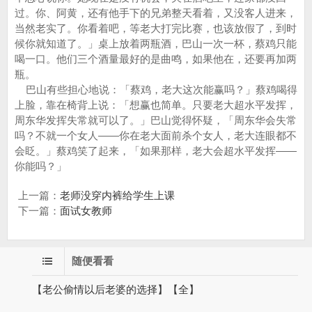
过。你、阿黄，还有他手下的兄弟整天看着，又没客人进来，
当然老实了。你看着吧，等老大打完比赛，也该放假了，到时
候你就知道了。」桌上放着两瓶酒，巴山一次一杯，蔡鸡只能
喝一口。他们三个酒量最好的是曲鸣，如果他在，还要再加两
瓶。
巴山有些担心地说：「蔡鸡，老大这次能赢吗？」蔡鸡喝得
上脸，靠在椅背上说：「想赢也简单。只要老大超水平发挥，
周东华发挥失常就可以了。」巴山觉得怀疑，「周东华会失常
吗？不就一个女人——你在老大面前杀个女人，老大连眼都不
会眨。」蔡鸡笑了起来，「如果那样，老大会超水平发挥——
你能吗？」
上一篇：
老师没穿内裤给学生上课
下一篇：
面试女教师
随便看看
【老公偷情以后老婆的选择】【全】