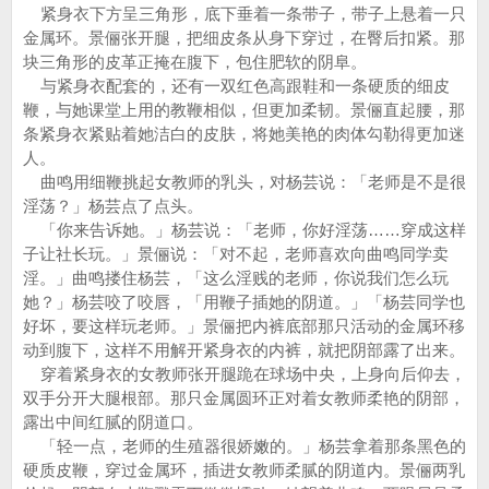
紧身衣下方呈三角形，底下垂着一条带子，带子上悬着一只
金属环。景俪张开腿，把细皮条从身下穿过，在臀后扣紧。那
块三角形的皮革正掩在腹下，包住肥软的阴阜。
与紧身衣配套的，还有一双红色高跟鞋和一条硬质的细皮
鞭，与她课堂上用的教鞭相似，但更加柔韧。景俪直起腰，那
条紧身衣紧贴着她洁白的皮肤，将她美艳的肉体勾勒得更加迷
人。
曲鸣用细鞭挑起女教师的乳头，对杨芸说：「老师是不是很
淫荡？」杨芸点了点头。
「你来告诉她。」杨芸说：「老师，你好淫荡……穿成这样
子让社长玩。」景俪说：「对不起，老师喜欢向曲鸣同学卖
淫。」曲鸣搂住杨芸，「这么淫贱的老师，你说我们怎么玩
她？」杨芸咬了咬唇，「用鞭子插她的阴道。」「杨芸同学也
好坏，要这样玩老师。」景俪把内裤底部那只活动的金属环移
动到腹下，这样不用解开紧身衣的内裤，就把阴部露了出来。
穿着紧身衣的女教师张开腿跪在球场中央，上身向后仰去，
双手分开大腿根部。那只金属圆环正对着女教师柔艳的阴部，
露出中间红腻的阴道口。
「轻一点，老师的生殖器很娇嫩的。」杨芸拿着那条黑色的
硬质皮鞭，穿过金属环，插进女教师柔腻的阴道内。景俪两乳