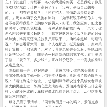
忘了你的生日，你想要一条小狗我没给你买，还是我吃了你最
喜欢吃的东西，让你不高兴了？」「没有。是我自己想去
的。」「都有谁参加？」「还在招人。景俪老师是指导老
师。」周东华两手交叉抱在胸前，「如果我说不希望你去，你
会不会觉得我是个心胸狭窄的男人？好吧，我答应你。但比赛
的时候，你要给我加油。」蔡鸡从屏幕前抬起头，「老大，你
怎么想起来要建拉拉队？」「哪支球队没拉拉队？比赛的时候
喊加油，比赛完还有拉拉队员可以干！」曲鸣拿起球，对蔡鸡
说：「你去看看大屌，他一个人在那边，挺无聊的。」蔡鸡关
掉计算机，「那我去了。对了，景俪老师去买队服，等她回来
让她帮我做功课。」陈劲给一只崭新的篮球充了气，在手里掂
了掂，「就它了。多少钱？」正在讨价还价，一个高挑的身影
从店里出来。
陈劲眼睛一亮，站起来说：「景俪老师，你也来买东西？」
景俪冷漠地看了他一眼，似乎不认得他，拿出卡片递给服务员
说：「请送到这个地址。」想起刚锋传谣说这个美貌女老师被
滨大的男生上过，陈劲心里充满好奇。景俪外表看不出什么异
样，仍是冷冰冰的，屁股好像比以前更翘了点儿……但这事儿
陈劲不好确定。
服务员看了眼清单，「两套胸围是一样的吗？」景俪点点