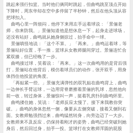
跳起来强行扣篮。当时他们俩同时跳起，但曲鸣跳至顶点开始
下降时，周东华却在空中多停留了半秒钟，然后在他头顶从容
把球扣入。
曲鸣心里一阵烦闷，他停下来用左手运着球说：「景俪老
师，你来防我。」景俪知道他是想休息一下，起身走进球场，
还没有站好，曲鸣就从她身侧掠过，抬手命中一球。
景俪嗔怪地说：「这个不算。」「再来。」曲鸣运着球，等
景俪站好位置，手一推，篮球从女教师腿间穿过。景俪连忙合
紧双膝，但已经晚了一步。
曲鸣接过球，笑着说：「再来。」这一次曲鸣用的是背后强
打，景俪站在他背后，模仿着球员们的动作，张开双手，用身
体挡住他投篮的角度。
「再贴紧一些。」景俪充满弹性的双乳贴在曲鸣背上，曲鸣
一边伸长手臂运球，一边用背脊磨擦着景俪的乳球，忽然他向
前一收，转过身体，景俪惊叫一声，挺着乳房扑到曲鸣怀里。
曲鸣搂住她，笑说：「老师反应太慢了。接下来我教你突
破。」曲鸣的身体忽然一侧，像要从左侧突破，接着又侧到右
面。女教师勉强挡过来，曲鸣猛然转身，向旁边迈了一大步。
女教师来不及反应，仍保持着刚才的姿势，曲鸣已经突破到她
身后，然后回过身，抬手一投。篮球打在女教师浑圆的屁股