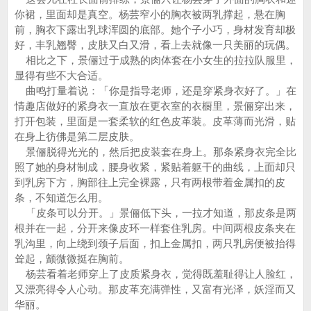
你裙，里面却是真空。杨芸窄小的胸衣被两乳撑起，悬在胸
前，胸衣下露出乳球浑圆的底部。她个子小巧，身材发育却极
好，丰乳翘臀，皮肤又白又滑，看上去就像一只美丽的玩偶。
相比之下，景俪过于成熟的肉体套在小女生的拉拉队服里，
显得有些不大合适。
曲鸣打量着说：「你是指导老师，还是穿紧身衣好了。」在
情趣店做好的紧身衣一直放在更衣室的衣橱里，景俪穿出来，
打开包装，里面是一套柔软的红色皮革装。皮革薄而光滑，贴
在身上彷佛是第二层皮肤。
景俪脱得光光的，然后把皮装套在身上。那条紧身衣完全比
照了她的身材制成，腰身收紧，紧贴着躯干的曲线，上面却只
到乳房下方，胸部往上完全裸露，只有两根带着金属扣的皮
条，不知道怎么用。
「皮条可以分开。」景俪低下头，一拉才知道，那皮条是两
根并在一起，分开来像皮环一样套住乳房。中间两根皮条夹在
乳沟里，向上绕到颈子后面，扣上金属扣，两只乳房便被抬得
耸起，颤微微挺在胸前。
杨芸看着老师穿上了皮质紧身衣，觉得既羞耻得让人脸红，
又漂亮得令人心动。那皮革充满弹性，又富有光泽，妖淫而又
华丽。