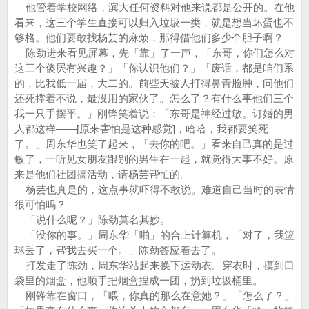
他管着学校网络，滨大任何资料对他来说都是公开的。在他
看来，这三个学生直接可以归入垃圾一类，就是想当坏蛋也不
够格。他们要敢找杨芸的麻烦，那得借他们多少个胆子啊？
陈劲进来看见屏幕，先「靠」了一声，「东哥，你们怎么对
这三个傻屄有兴趣？」「你认识他们？」「废话，都是咱们系
的，比我低一届，大二的。前些天被人打得鼻青脸肿，问他们
还死撑着不说，最没用的家伙了。怎么了？有什么事他们三个
我一只手摆平。」刚锋笑着说：「东哥是神经过敏。订婚的男
人都这样——[原来害怕是这种感觉]，哈哈，我都要笑死
了。」周东华也笑了起来，「去你的吧。」看来自己真的是过
敏了，一听见女朋友跟别的男生在一起，就觉得大事不好。原
来是他们社团搞活动，请杨芸帮忙的。
杨芸也真是的，这点事就吓得不敢说。难道自己当时的表情
很可怕吗？
「说什么呢？」陈劲莫名其妙。
「没你的事。」周东华「啪」的合上计算机，「对了，我篮
球丢了，帮我去买一个。」陈劲答应着去了。
打发走了陈劲，周东华站起来换下运动衣。穿衣时，摸到口
袋里的烟盒，他顺手把烟盒捏成一团，扔到垃圾桶里。
刚锋靠在窗口，「喂，你真的那么在意她？」「怎么了？」