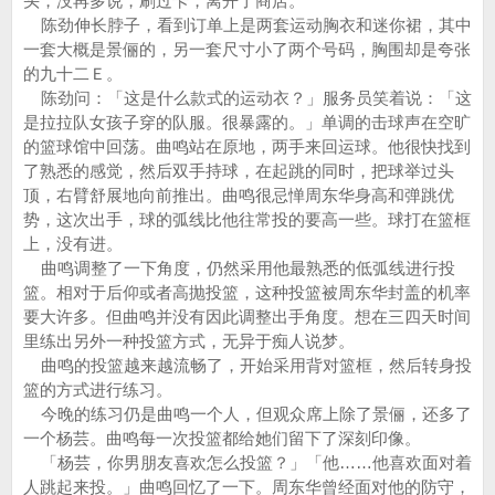
头，没再多说，刷过卡，离开了商店。
陈劲伸长脖子，看到订单上是两套运动胸衣和迷你裙，其中
一套大概是景俪的，另一套尺寸小了两个号码，胸围却是夸张
的九十二Ｅ。
陈劲问：「这是什么款式的运动衣？」服务员笑着说：「这
是拉拉队女孩子穿的队服。很暴露的。」单调的击球声在空旷
的篮球馆中回荡。曲鸣站在原地，两手来回运球。他很快找到
了熟悉的感觉，然后双手持球，在起跳的同时，把球举过头
顶，右臂舒展地向前推出。曲鸣很忌惮周东华身高和弹跳优
势，这次出手，球的弧线比他往常投的要高一些。球打在篮框
上，没有进。
曲鸣调整了一下角度，仍然采用他最熟悉的低弧线进行投
篮。相对于后仰或者高抛投篮，这种投篮被周东华封盖的机率
要大许多。但曲鸣并没有因此调整出手角度。想在三四天时间
里练出另外一种投篮方式，无异于痴人说梦。
曲鸣的投篮越来越流畅了，开始采用背对篮框，然后转身投
篮的方式进行练习。
今晚的练习仍是曲鸣一个人，但观众席上除了景俪，还多了
一个杨芸。曲鸣每一次投篮都给她们留下了深刻印像。
「杨芸，你男朋友喜欢怎么投篮？」「他……他喜欢面对着
人跳起来投。」曲鸣回忆了一下。周东华曾经面对他的防守，