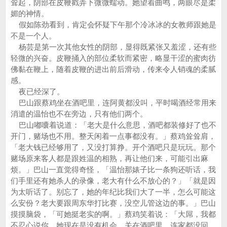
耸起，阴部在皮鞭戳弄下微微蠕动。她望着曲鸣，两眼尽是柔
媚的神情。
假如陈劲看到，肯定会怀疑下午那个冷冰冰的女教师跟她是
不是一个人。
杨芸是第一次其他女性的阴部，显得既紧张又羞涩，还有些
轻微的兴奋。皮鞭捅入的部位柔软而紧密，略显干涩的蜜肉彷
佛黏在鞭上，随着皮鞭的进出前后滑动，传来令人销魂的柔腻
感。
夜已经深了。
巴山跟蔡鸡坐在酒吧里，连阿黄都没叫，平时喝酒经常用来
消遣的温怡也不在旁边，只有他们两个。
巴山嘟囔着说道：「老大是什么意思，酒吧都装修好了也不
开门，赌场也不用。整天闲着一点事都没有。」蔡鸡耸耸肩，
「老大钱已经够用了，又没打算挣。开个酒吧只是玩玩。那个
赌场原来客人都是跟姓温的相熟，再让他们来，可能引出麻
烦。」巴山一直觉得奇怪，「温怡那婊子比一条狗还听话，我
们手里还有她杀人的录像，老大有什么不放心的？」「就是因
为太听话了。别忘了，她的年纪比我们大了一半，怎么可能这
么安份？老大要跟周东华打比赛，没空儿管这边的事。」巴山
摸摸脑袋，「可她挺老实的啊。」蔡鸡笑着说：「大屌，我都
不忍心说你。她现在是没有机会，关在酒吧里，连家都没回