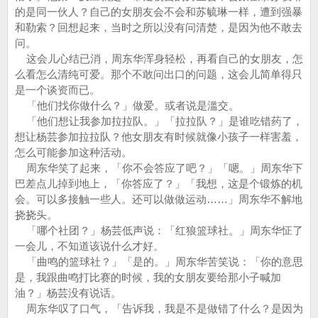
的是同一伙人？自己的女朋友会不会和苏毓琳一样，遭到强暴
和勒索？回想起来，当时之所以没有问清楚，是因为他不敢去
问。
这会儿心结已消，周东华浑身轻松，再看自己的女朋友，怎
么看怎么清纯可爱。那个不敢问出口的问题，这会儿简单得只
是一个谈资而已。
「他们找你做什么？」做爱。或者说是滥交。
「他们想让我参加拉拉队。」「拉拉队？」是谁吃错药了，
想让杨芸参加拉拉队？他女朋友有时候就像小孩子一样害羞，
怎么可能参加这种活动。
周东华笑了起来，「你不会答应了吧？」「嗯。」周东华下
巴差点儿掉到地上，「你答应了？」「我想，这是个锻炼的机
会。可以多接触一些人。还可以做做运动……」周东华不解地
挠挠头。
「哪个社团？」杨芸低声说：「红狼篮球社。」周东华怔了
一会儿，不知道该说什么才好。
「曲鸣的篮球社？」「是的。」周东华苦笑说：「你的意思
是，我跟曲鸣打比赛的时候，我的女朋友要给那小子喊加
油？」杨芸没有说话。
周东华叹了口气，「告诉我，我是不是做错了什么？是因为