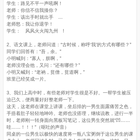
学生：路见不平一声吼啊！
老师：你信不信我揍你？
学生：该出手时就出手 …
老师怒：我让你退学！
学生： 风风火火闯九州 !
2、语文课上，老师问道：“古时候，称呼‘我’的方式有哪些？”
同学们回答有：“吾，余。”
小明喊到：“寡人，朕啊，”
老师没理会他，又问：“还有哪些？”
小明又喊到：“老衲，贫僧，贫道啊，”
班里已经笑成一片。
3、我们上高中时，有些老师对学生很是不好。一帮学生被压
迫已久，便商量好好整老师一下。
这天，这老师在课堂上讲课，坐后排的一男生面露痛苦之色，
手捂着肚子轻轻地呻吟。老师也没搭理，继续说教，进行一半
时，老师刚一转身面向黑板写笔记，这位男生突然就“凹……
哇……！！！”（呕吐的声音）
同桌的一位男生以极快的速度将一瓶八宝粥倒于这位男生的课