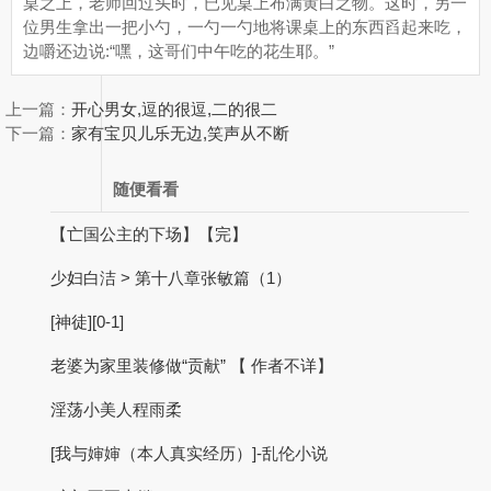
桌之上，老师回过头时，已见桌上布满黄白之物。这时，另一
位男生拿出一把小勺，一勺一勺地将课桌上的东西舀起来吃，
边嚼还边说:“嘿，这哥们中午吃的花生耶。”
上一篇：
开心男女,逗的很逗,二的很二
下一篇：
家有宝贝儿乐无边,笑声从不断
随便看看
【亡国公主的下场】【完】
少妇白洁 > 第十八章张敏篇（1）
[神徒][0-1]
老婆为家里装修做“贡献” 【 作者不详】
淫荡小美人程雨柔
[我与婶婶（本人真实经历）]-乱伦小说