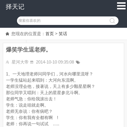
择天记
您现在的位置是：
首页
>
笑话
爆笑学生逗老师。
星河大帝
2014-10-10 09:35:08
1、一天地理老师问同学们，河水向哪里流呀？
一学生猛站起来唱到：大河向东流啊。
老师没理会他，接著说，天上有多少颗星星啊？
那位同学又唱到：天上的星星参北斗啊。
老师气急：你给我滚出去！
学生：说走咱就走啊。
老师无奈说：你有病吧？
学生：你有我有全都有啊 !
老师：你再说一句试试 …..