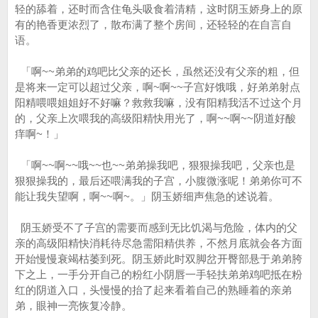
轻的舔着，还时而含住龟头吸食着清精，这时阴玉娇身上的原
有的艳香更浓烈了，散布满了整个房间，还轻轻的在自言自
语。
「啊~~弟弟的鸡吧比父亲的还长，虽然还没有父亲的粗，但
是将来一定可以超过父亲，啊~啊~~子宫好饿哦，好弟弟射点
阳精喂喂姐姐好不好嘛？救救我嘛，没有阳精我活不过这个月
的，父亲上次喂我的高级阳精快用光了，啊~~啊~~阴道好酸
痒啊~！」
「啊~~啊~~哦~~也~~弟弟操我吧，狠狠操我吧，父亲也是
狠狠操我的，最后还喂满我的子宫，小腹微涨呢！弟弟你可不
能让我失望啊，啊~~啊~。」阴玉娇细声焦急的述说着。
阴玉娇受不了子宫的需要而感到无比饥渴与危险，体内的父
亲的高级阳精快消耗待尽急需阳精供养，不然月底就会各方面
开始慢慢衰竭枯萎到死。阴玉娇此时双脚岔开臀部悬于弟弟胯
下之上，一手分开自己的粉红小阴唇一手轻扶弟弟鸡吧抵在粉
红的阴道入口，头慢慢的抬了起来看着自己的熟睡着的亲弟
弟，眼神一亮恢复冷静。