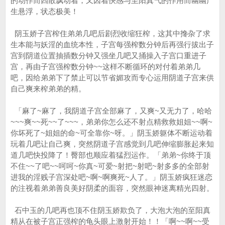
的动作而四散飘动着，又因着快感与至阳真气的作用而幽幽产
生悬浮，状态极美！
阴玉娇子宫榨住弟弟几吧后剧烈收缩狂榨，这其中搀杂了求
生本能与妖淫的血统本性，子宫每强榨数分钟后再强行拔出子
宫到阴道位置抽插数分钟又强坐几吧又捅操入子宫口重进子
宫，再由子宫强榨数分钟~~这样不断循环的对付着弟弟几
吧，因给弟弟下了禁止可以节省媚攻而专心运用阴道子宫来供
自己爽来榨弟弟的精。
「麻了~麻了，我阴道子宫全部麻了，又爽~又无力了，哈哈
~~~爽~~死~~了~~~，弟弟你怎么还不射点精救救姐姐~~啊~
你坏死了~姐姐的命~可全靠你~呀。」阴玉娇躯体不断运动着
玩着几吧让自己爽，突然阴道子宫感觉到几吧伸缩膨胀起来知
道几吧快投降了！臀部也顺应着猛烈运作。「弟弟~你终于顶
不住~~了吧~~呵呵~你真~可爱~射把~射吧~射多多的全部射
进我的淫贱子宫深处吧~啊~啊爽死~人了。」阴玉娇疯狂迷恋
的注视着弟弟善良美好阴柔的面容，突然眼神迷离精光四射。
石中玉的几吧再也顶不住阴玉娇欺负了，大泡大泡的至阳真
精从在被子宫正强榨的龟头眼上激射开始！！「啊~~啊~~受