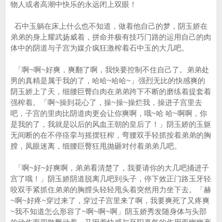
物人或者高潮中快乐的永远闭上双眼！
石中玉躺在床上什么也不知道，做着他自己的梦，阴玉娇在
弟弟的身上耀武扬威着，拼命并极有技巧门路的运用自己的肉
体中的阴道与子宫为媒介疯狂激榨着石中玉的大几吧。
「啊~啊~好爽，爽翻了啊，我快要控制不住自己了。弟弟处
男的真精是属于我的了，哈哈~哈哈~」强烈无比的快感爽的
阴玉娇上了天，细腰巨臀白肉在弟弟跨下不断的磨练着提套着
强榨着。「啊~操到花心了，操~操~操烂我，操进子宫里去
吧，子宫的里肉比阴道肉更会让你爽啊，哦~哈 哈~啊啊，你
是我的了，我就是以后的风血王朝的皇后了！」阴玉娇的玉躯
无间断的在不停痉挛与摇摆狂榨，弯腰双手轻抓按着弟弟的胸
膛，凤眼迷离，细腰巨臀狂甩抛砸对付着弟弟几吧。
「啊~好~好爽啊，弟弟看清楚了，我要请你的大几吧捅进子
宫了哦！」阴玉娇阴道脱离几吧到头子，停下效正门路玉牙轻
咬双手紧抓住弟弟的胸膛头轻轻甩头着突然用力坐下去。「赫
~啊~好疼~穿过来了，穿过子宫里来了啊，我要爽死了又疼爽
~我不知道怎么形容了~啊~啊~啊」阴玉娇秀发随身体与头部