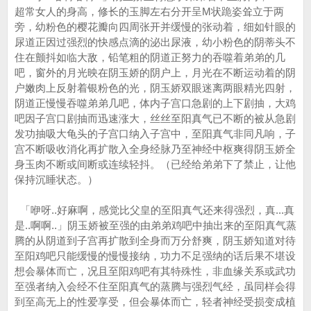
超常女人的身高，修长的玉脚左右分开呈M状跪姿耸立于两
旁，幼粉色的樱花瓣向四周张开并缓慢的张动着，细如针眼的
尿道正因过强烈的快感点滴的泌出尿液，幼小粉色的阴蒂头不
住在颤抖如临大敌，铅笔粗的阴道正努力的吞噬着弟弟的几
吧，窗外的月光映在阴玉娇的阴户上，月光在不断运动着的阴
户嫩肉上反射着银粉色的光，阴玉娇双眼迷离两眼精光四射，
阴道正慢慢吞噬弟弟几吧，体内子宫口急剧的上下剧抽，大鸡
吧因子宫口剧抽而迅速涨大，丝丝至阳真气已不断的被从急剧
发功抽吸大龟头的子宫口纳入子宫中，至阳真气非同凡响，子
宫不断吸收消化再扩散入全身经脉乃至神经中枢爽得阴玉娇全
身玉肉不断或间断或连续轻抖。（已经给弟弟下了禁止，让他
保持沉睡状态。）
「咿呀..好麻啊，感觉比父皇的至阳真气还来得强烈，真...真
是..啊啊..」阴玉娇被至强的由弟弟鸡吧中抽出来的至阳真气蒸
腾的从阴道到子宫再扩散到全身而万分舒爽，阴玉娇知道对待
至阳鸡吧只能缓慢的慢慢接纳，功力不足强纳的话后果不堪设
想会暴体而亡，况且至阳鸡吧有其特殊性，非血缘关系或武功
至强者纳入会经不住至阳真气的蒸腾与强烈气经，虽同样会得
到至高无上的性爱享受，但会暴体而亡，轻者神经受损变成植