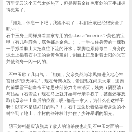
万里无云这个天气太炎热了，但是握着金红色宝剑的玉手却握
得更紧了。
「姐姐，休息一下吧，我跑不动了，我们应该已经很安全了
吧~~！」
石中玉身上同样身着皇家专用的金class="innerlink">黄色的宝
甲（有几种颜色，底色都是金色。），一手扶住身旁的一棵数
一手搽着脸上大把直往下流的汗水，双脚也累得弯曲，身旁的
泥土上插着石中玉的金黄色宝剑，剑面上正反射着太阳的光芒
并使剑身一闪一闪的。
石中玉歇了几口气，「姐姐，父亲突然与冰凤姐进入地心神
宫修炼“惊天神功”，现在母亲执政，帝国现在尚未大定，逃跑
的前飘雪王朝皇帝王铭思残部势力尚未消灭，姨妈（阴丽清）
与姑姑（石雪兰）现在马上就开始与母亲争权了，甚至还妄想
取代母亲坐上皇后的位置，哎~都是一家人，为什么会这样子
呀！以前不是还好好的吗？！」石中玉边说着话靠着身边的小
树坐到了地上，小树的些许枝叶挡住了少许暴晒的阳光。
阴玉娇料想应该脱离了敌人的追杀便也走到石中玉对面的一