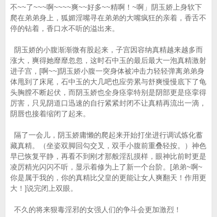
不~~了~~~啊~~~~爽~~好多~~精啊！~啊」阴玉娇上身软下
爬在弟弟身上，狐媚淫嘴寻在弟弟的大嘴疯狂的亲着，香舌不
停的钻着，香口水不听的溢出来。
阴玉娇的小腹渐渐微有股起来，子宫因容纳真精越来越多而
涨大，爽得她靡靡忽忽，这时石中玉的最后最大一泡真精激射
进子宫，[啊~~]阴玉娇小腹一突身体被冲击力轻轻弹离弟弟身
体甩到了床尾，石中玉的大几吧也应劳累与舒爽慢慢底下了龟
头胸膛不断起伏，而阴玉娇也全身痉挛特别是阴部更是痉挛得
厉害，只见阴道口迅速的自行紧紧封闭不让真精再流出一滴，
阴唇也接着缩闭了起来。
隔了一会儿，阴玉娇庸懒的爬起来开始打坐进行调试炼化蓄
藏真精。（坐姿双脚回勾交叉，双手小腹前重叠轻按。）神色
早已恢复平静，再看不到刚才那般淫乱摸样，眼神比前时更是
凌厉精光闪闪不听，显示着修为上了新一个台阶。[弟弟~啊~
你是属于我的，你的真精比父皇的更能让女人爽翻天！作用更
大！]说完闭上双眼。
不久的将来狠毒淫邪的女强人们的争斗会更加激烈！