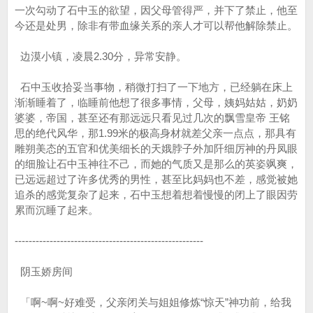
一次勾动了石中玉的欲望，因父母管得严，并下了禁止，他至
今还是处男，除非有带血缘关系的亲人才可以帮他解除禁止。
边漠小镇，凌晨2.30分，异常安静。
石中玉收拾妥当事物，稍微打扫了一下地方，已经躺在床上
渐渐睡着了，临睡前他想了很多事情，父母，姨妈姑姑，奶奶
婆婆，帝国，甚至还有那远远只看见过几次的飘雪皇帝 王铭
思的绝代风华，那1.99米的极高身材就差父亲一点点，那具有
雕朔美态的五官和优美细长的天娥脖子外加阡细厉神的丹凤眼
的细脸让石中玉神往不己，而她的气质又是那么的英姿飒爽，
已远远超过了许多优秀的男性，甚至比妈妈也不差，感觉被她
追杀的感觉复杂了起来，石中玉想着想着慢慢的闭上了眼因劳
累而沉睡了起来。
------------------------------------------------------
阴玉娇房间
「啊~啊~好难受，父亲闭关与姐姐修炼“惊天”神功前，给我