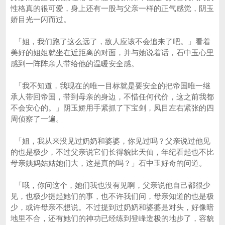
性格真的很可爱，身上还有一股与父亲一样的正气感觉，阴玉
娇目光一闪而过。
「姐，我们跑了这么远了，敌人应该不会追来了吧。」看着
美好的姐姐就坐在近距离的对面，并与她说着话，石中玉心里
感到一阵阵亲人带给他的温暖安全感。
「我不知道，我现在的唯一目标就是要安全的把帝国唯一继
承人带回帝国，带到母亲的身边，不惜任何代价，这之前我都
不会安心的。」阴玉娇用手紧抓了下宝剑，凤目左右紧张的四
周侦察了一遍。
「姐，我从来没见过奶奶和婆婆，你见过吗？父亲说过他见
的也是极少，不过父亲说它们长得貌比天仙，年纪看起也不比
母亲姨妈姑姑她们大，这是真的吗？」石中玉好奇的问道。
「哦，你问这个，她们我也没有见啊，父亲说他自己都很少
见，也极少提起她们的事，也不许我们问，母亲知道的也是极
少，或许母亲不想说。不过提到过奶奶和婆婆是对头，好像暗
地里不合，还有她们的神功已经练到登峰造极的地步了，容貌