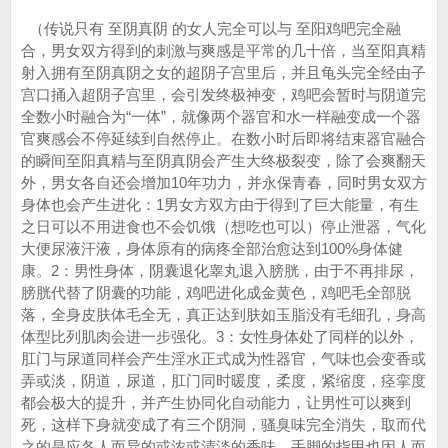
（传说只有 至阴真阴 的女人完全可以与 至阳鸡吧完全融
合，男女双方得到的刺激与爽感是平常的几十倍，当至阳真精
射入拥有至阴真阴之女的超阴子宫里后，并且龟头完全经由子
宫口捅入超阴子宫里，会引发终极神变，鸡吧会暂时与阴道完
全数小时融合为“一体”，就像两个器官和水一样融变成一个器
官爽感会不停延续到自然停止。在数小时后即将结束器官融合
的瞬间至阳真精与至阴真阴会产生大终极裂变，除了会爽翻天
外，男女各自还会增加10年功力，并永保青春，同时男女双方
身体也会产生进化：1男女方双方由于得到了巨大能量，有生
之日可以不用进食也不会饥饿（想吃也可以）停止泄器，气化
大便尿液汗液，身体原有的病疼全部治愈达到100%身体健
康。2：男性身体，阴囊退化睾丸退入膀胱，由于不再排尿，
膀胱代替了阴囊的功能，鸡吧进化成金黄色，鸡吧毛全部脱
落，全身皮肤体毛全无，真正达到肤如玉脂没有毛细孔，身高
体型比列肌肉会进一步强化。3：女性身体处了同样的以外，
肛门与尿道同样会产生淫水正式成为性器官，气味也会变香或
弄或淡，阴道，尿道，肛门同时暖度，柔度，紧缩度，痉挛度
都会极大的提升，并产生协同化自动能力，让男性可以爽到
死，这样下身就变成了有三个阴洞，骚臭味完全消失，取而代
之的是应各人而异的或浓或清淡的香味，手脚的指甲也因人而