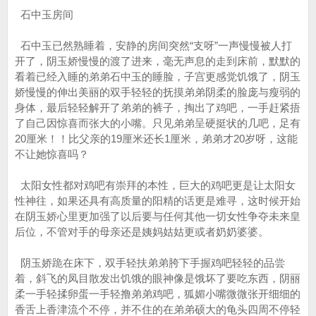
石中玉房间
石中玉已然熟睡着，安静的房间突然“支呀”一声慢慢被人打
开了，阴玉娇慢慢的渡了进来，毫无声息的走到床前，默默的
看着已经入睡的弟弟石中玉的睡脸，子宫更感觉饥饿了，阴玉
娇慢慢的伸出美丽的双手轻轻的抚摸弟弟阴柔的脸庞与瘦弱的
身体，最后轻轻解开了弟弟的裤子，掏出了鸡吧，一手赶紧捂
了自己因惊喜而张大的小嘴。只见弟弟呈硬挺状的几吧，足有
20厘米！！比父亲的19厘米还长1厘米，弟弟才20岁呀，这能
不让她惊喜吗？
太阳女性都对鸡吧有崇拜的本性，巨大的鸡吧更是让太阳女
性神往，如果还具有高质量的阳精的话更是难寻，这时候开始
在阴玉娇心里更加强了以后要与任何其他一切女性争夺未来皇
后位，不管对手的母亲还是姨妈姑姑更或者奶奶婆婆。
阴玉娇跪在床下，双手轻扶弟弟胯下手握鸡吧轻轻的品尝
着，斜飞的凤目散发出饥饿的眼神像是饿坏了要吃东西，阴丽
柔一手轻揉卵蛋一手轻撸弟弟鸡吧，狐媚小嘴微微张开细细的
香舌上香津流个不停，并不住的在弟弟硕大的龟头四周不停轻