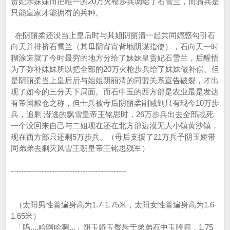
贵妃亲妹妹而把唯一的20万火枪步兵调给了石雪兰，而骑兵是
只能皇家才能拥有的兵种。
在阴丽柔还没当上皇后时与其姐阴丽清一起共同媚惑勾引石
向天并排挤石雪兰（其母阴宵宵背地阴谋指使），石向天一时
糊涂造就了今时最穷的地方分给了妹妹皇贵妃石雪兰，后醒悟
为了弥补妹妹所以把全部的20万火枪步兵给了妹妹做补偿。但
是阴丽柔当上皇后后与姐姐阴丽清的同盟关系宣告破裂，才出
现了如今的三分天下局面。而石中玉的西方部是农业最是发达
有帝国粮仓之称，但士兵被母后阴丽柔削减到只有现今10万步
兵，追剿 潜逃的飘雪皇帝王铭思时，26万步兵出去全部战死
一个没回来自己与二姐现在还在北方部边漠无人小镇黄沙镇，
现在西方部只还剩5万步兵。（母后支援了21万兵予阴玉娇带
同弟弟去剿灭风雪王朝皇帝王铭思残军）
---------------------------------------------
（太阳男性普遍身高为1.7-1.75米，太阳女性普遍身高为1.6-
1.65米）
「呜....哈啊哈啊...」阴玉娇玉臀悬于弟弟石中玉胯间，1.75