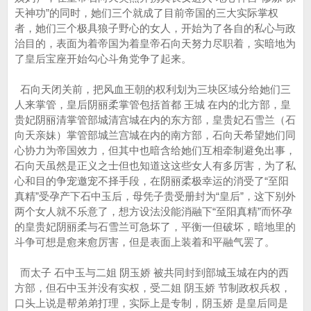
天神功”的同时，她们三个就成了目前帝国的三大实际掌权
者，她们三个极具狼子野心的女人，开始为了各自的私心与政
治目的，表面为着帝国为着皇帝石向天努力尽职着，实暗地为
了皇后宝座开始勾心斗角党争了起来。
石向天闭关前，把风血王朝的权利划为三块区域分给她们三
人来掌管，皇后阴丽柔掌管包括首都 王城 在内的北方部，皇
贵妃阴丽清掌管部城清宫城在内的东方部，皇贵妃石雪兰（石
向天亲妹）掌管部城兰宫城在内的南方部，石向天希望她们同
心协力为帝国效力，但其中也暗含给她们互相牵制避免出事，
石向天虽然是正义之士但也知道这这些女人有多厉害，为了私
心和目的争宠邀宠不择手段，在阴丽柔极幸运的消受了“至阳
真精”受孕产下石中玉后，母凭子贵受册封为“皇后”，这下别外
两个女人就不乐意了，想方设法没能消融下“至阳真精”而怀孕
的皇贵妃阴丽柔与石雪兰可急坏了，平衡一但破坏，暗地里的
斗争可想是愈来愈厉害，但是表面上装着和平融气罢了。
而太子 石中玉与二姐 阴玉娇 被共同封到部城玉城在内的西
方部，但石中玉并没有实权，受二姐 阴玉娇 节制政权兵权，
口头上说是帮弟弟打理，实际上是专制，阴玉娇 是皇后同是