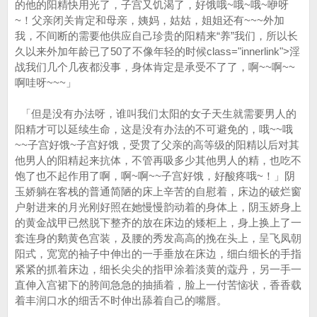
的他的阳精快用光了，子宫又饥渴了，好饿哦~哦~哦~咿呀
~！父亲闭关肯定和母亲，姨妈，姑姑，姐姐还有~~~外加
我，不间断的需要他供应自己珍贵的阳精来“养”我们，所以长
久以来外加年龄已了50了不像年轻的时候class="innerlink">淫
战我们几个几夜都没事，身体肯定是承受不了了，啊~~啊~~
啊哇呀~~~」
「但是没有办法呀，谁叫我们太阳的女子天生就需要男人的
阳精才可以延续生命，这是没有办法的不可避免的，哦~~哦
~~子宫好饿~子宫好饿，受贯了父亲的高等级的阳精以后对其
他男人的阳精起来抗体，不管再吸多少其他男人的精，也吃不
饱了也不起作用了啊，啊~啊~~子宫好饿，好酸疼哦~！」阴
玉娇躺在客栈的普通简陋的床上辛苦的自慰着，床边的破烂窗
户射进来的月光刚好照在她慢慢韵动着的身体上，阴玉娇身上
的黄金战甲已然脱下整齐的放在床边的矮柜上，身上换上了一
套连身的鹅黄色宫装，及腰的秀发高高的挽在头上，呈飞凤朝
阳式，宽宽的袖子中伸出的一手垂放在床边，细白细长的手指
紧紧的抓着床边，细长尖尖的指甲涂着淡黄的蔻丹，另一手一
直伸入宫裙下的胯间急急的抽插着，脸上一付苦恼状，香香载
着丰润口水的细舌不时伸出舔着自己的嘴唇。