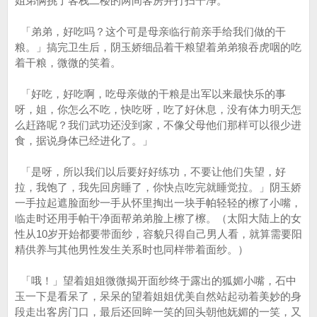
姐弟俩挑了客栈二楼的两间客房并打扫干净。
「弟弟，好吃吗？这个可是母亲临行前亲手给我们做的干
粮。」搞完卫生后，阴玉娇细品着干粮望着弟弟狼吞虎咽的吃
着干粮，微微的笑着。
「好吃，好吃啊，吃母亲做的干粮是出军以来最快乐的事
呀，姐，你怎么不吃，快吃呀，吃了好休息，没有体力明天怎
么赶路呢？我们武功还没到家，不像父母他们那样可以很少进
食，据说身体已经进化了。」
「是呀，所以我们以后要好好练功，不要让他们失望，好
拉，我饱了，我先回房睡了，你快点吃完就睡觉拉。」阴玉娇
一手拉起遮脸面纱一手从怀里掏出一块手帕轻轻的檫了小嘴，
临走时还用手帕干净面帮弟弟脸上檫了檫。（太阳大陆上的女
性从10岁开始都要带面纱，容貌只得自己男人看，就算需要阳
精供养与其他男性发生关系时也同样带着面纱。）
「哦！」望着姐姐微微揭开面纱终于露出的狐媚小嘴，石中
玉一下是看呆了，呆呆的望着姐姐优美自然站起动着美妙的身
段走出客房门口，最后还回眸一笑的回头朝他妩媚的一笑，又