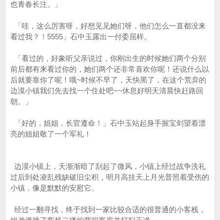
也青春长注。」
「哇，这么厉害呀，好想见见她们呀，他们怎么一直都没来
看过我？！5555」石中玉露出一付委屈样。
「看过的，好象听父亲说过，你刚出生的时候她们两个分别
前后都有来看过你的，她们两个还非常喜欢你呢！还说什么以
后就要靠你了呢！哦~时候不早了，天快黑了，在这个荒弃的
边漠小镇我们先去找一个住处吧~~休息好明天清晨快赶路回
朝。」
「好的，姐姐，长官遵命！」石中玉站起身手握宝剑望着漂
亮的姐姐敬了一个军礼！
边漠小镇上，天渐渐暗了刮起了微风，小镇上经过战争洗礼
过后到处凌乱残缺破旧尘积，明月高挂天上月光普照着受伤的
小镇，像是默默的安慰它。
经过一翻寻找，终于找到一家比较合适的很普通的小客栈，