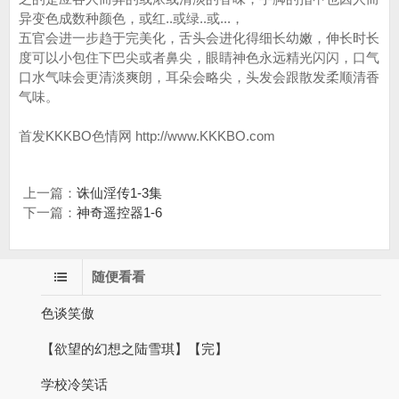
异变色成数种颜色，或红..或绿..或...，
五官会进一步趋于完美化，舌头会进化得细长幼嫩，伸长时长
度可以小包住下巴尖或者鼻尖，眼睛神色永远精光闪闪，口气
口水气味会更清淡爽朗，耳朵会略尖，头发会跟散发柔顺清香
气味。
首发KKKBO色情网 http://www.KKKBO.com
上一篇：
诛仙淫传1-3集
下一篇：
神奇遥控器1-6
随便看看
色谈笑傲
【欲望的幻想之陆雪琪】【完】
学校冷笑话