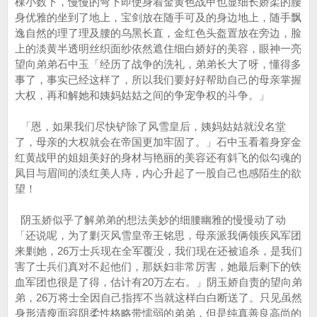
棵小数下，慢慢的弯下即使身着金黄色战甲也显细长娇柔的腰
身优雅的坐到了地上，宝剑放在随手可及的身边地上，随手飘
逸自然的理了理及腰的乌黑长直，金红色头盔置放在旁边，脸
上的淡黄半透明丝织面纱依然遮住细白娇好的美容，眼神一亮
望向弟弟石中玉「经历了战争的洗礼，弟弟长大了呀，懂得多
事了，事实已经这样了，所以我们要好好帮助自己的母亲掌握
大权，再和解她和姨妈姑姑之间的争宠争权的斗争。」
「恩，如果我们尽快铲除了风雪皇后，姨妈姑姑就没名堂
了，母亲的大权就会在帝国更加牢固了。」石中玉看着身穿金
红黄战甲的姐姐美好的身材与艳丽的美容还有斜飞的似勾魂的
凤目与眉间的淡红美人痔，内心升起了一股自己也感陌生的欲
望！
阴玉娇似乎了解弟弟的想法美妙的细腰幽雅的慢慢动了动
「还说呢，为了剿灭风雪皇帝王铭思，母亲派我俩领疾风军团
来剿她，26万士兵现在全军覆没，我们现在还被追杀，是我们
害了士兵们真对不起他们，那妖妇非常厉害，她最后剩下的铁
血军团也很是了得，估计有20万左右。」阴玉娇自责的望向弟
弟，26万将士全因自己指挥不当就这样白白断送了。只见虽然
身形清瘦面容阴柔性格略带懦弱的弟弟，但是纯真善良高尚的