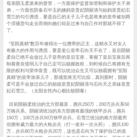
母亲阴玉柔派来的督管，一方面保护监督加管制和保护太子弟
弟，一方面也防备石中玉的姨妈皇贵妃阴丽清与姑妈皇贵妃石
雪兰的勾引诱惑，要是自己的太子儿子也是将来的皇帝被别两
个淫骚货勾走去而倒向她们却反过来与自己作对那就不得了
了。
“至阳真精”数百年难得出一位携带的正主，这精水又对女人
有极大的作用与诱惑，要是老公皇帝石向天不在了，皇后阴丽
柔自己绝不会放过儿子皇帝的皇后宝座，掌握了皇后宝座后再
制着善良懦弱儿子自己定可以稳握政权，到时候自己将拥有无
限的权利与荣华富贵，既可以统治众生又可以独霸拥有“至阳
真精”的皇帝加亲儿子，那感觉将无可比拟，真到那时，阴丽
柔可是不会放过自己的姐姐皇贵妃阴丽清与石向天之亲妹皇贵
妃石雪兰。（太阳女性内心都比较阴毒）
目前阴丽柔统治的北方部最富，拥兵250万，200万步兵系50
万骑兵系。阴丽清统治的东方部拥有最强的铁甲步兵，拥兵
150万，100万步兵50万铁甲步兵。石雪兰统治的南方部最穷
但拥有威力最大的火枪步兵（打一发补一次火药），拥兵100
万，步兵80万火枪步兵20万，这也是石向为了保护自己的皇