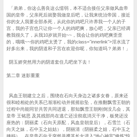
「弟弟，你这么善良这么懦弱，本不适合接任父亲做风血帝
国的皇帝，父亲死后就娶我做皇后吧，让我来统治帝国，接近
你的女人我要全部杀死，从此你的鸡吧只许养我一个人的子
宫，我的子宫也只让你一个人的鸡吧爽，放心吧，父亲已经调
教我很久了，从我10岁就开始~~，我会让你的鸡吧爽歪歪
的，哦哦~~你的鸡吧太烫了，我的class="innerlink">淫水流了
好多出来，我的阴道和子宫在欢迎你呢，你知道吗？弟弟！」
阴玉娇突然用力的阴道套住几吧坐下去！
第二章 迷影重重
风血王朝建立之后，围绕在石向天身边之诸多女眷，原来还
很和睦相处的关系已渐渐松动并摇摇欲坠，在推翻飘雪王朝的
过程中尚能同甘共苦共同进退，那知飘雪王朝刚倒没几会，其
皇帝 王铭思 及其残部尚在逃亡还没彻底消灭干净，板凳还没
座热的：阴丽柔（石向天原配，风血皇朝皇后），石雪兰（石
向天之妹，石中玉之姑姑），阴丽清（阴丽柔之姐，石中玉之
姨妈），在皇帝石向天突然并携其长女进入“地心神宫”修炼“惊