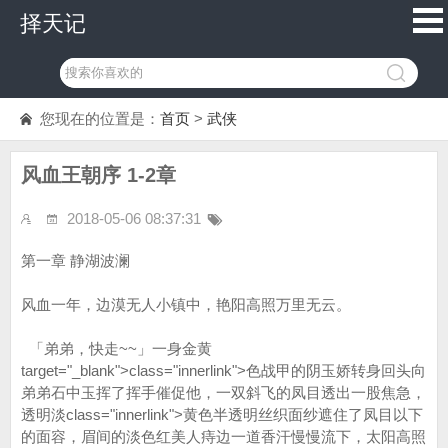
择天记
您现在的位置是：
首页
>
武侠
风血王朝序 1-2章
2018-05-06 08:37:31
第一章 静湖波澜
风血一年，边漠无人小镇中，艳阳高照万里无云。
「弟弟，快走~~」一身金黄
target="_blank">class="innerlink">色战甲的阴玉娇转身回头向
弟弟石中玉挥了挥手催促他，一双斜飞的凤目透出一股焦急，
透明淡class="innerlink">黄色半透明丝织面纱遮住了凤目以下
的面容，眉间的淡色红美人痔边一道香汗慢慢流下，太阳高照