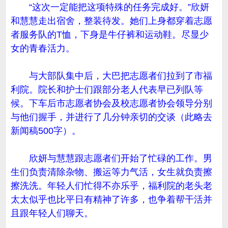
“这次一定能把这项特殊的任务完成好。”欣妍
和慧慧走出宿舍，整装待发。她们上身都穿着志愿
者服务队的T恤，下身是牛仔裤和运动鞋。尽显少
女的青春活力。
与大部队集中后，大巴把志愿者们拉到了市福
利院。院长和护士们跟部分老人代表早已列队等
候。下车后市志愿者协会及校志愿者协会领导分别
与他们握手，并进行了几分钟亲切的交谈（此略去
新闻稿500字）。
欣妍与慧慧跟志愿者们开始了忙碌的工作。男
生们负责清除杂物、搬运等力气活，女生就负责擦
擦洗洗。年轻人们忙得不亦乐乎，福利院的老头老
太太似乎也比平日有精神了许多，也争着帮干活并
且跟年轻人们聊天。