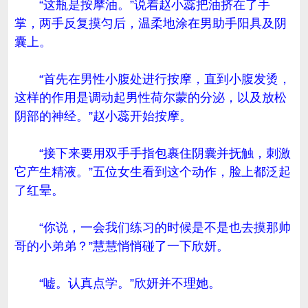
“这瓶是按摩油。”说着赵小蕊把油挤在了手
掌，两手反复摸匀后，温柔地涂在男助手阳具及阴
囊上。
“首先在男性小腹处进行按摩，直到小腹发烫，
这样的作用是调动起男性荷尔蒙的分泌，以及放松
阴部的神经。”赵小蕊开始按摩。
“接下来要用双手手指包裹住阴囊并抚触，刺激
它产生精液。”五位女生看到这个动作，脸上都泛起
了红晕。
“你说，一会我们练习的时候是不是也去摸那帅
哥的小弟弟？”慧慧悄悄碰了一下欣妍。
“嘘。认真点学。”欣妍并不理她。