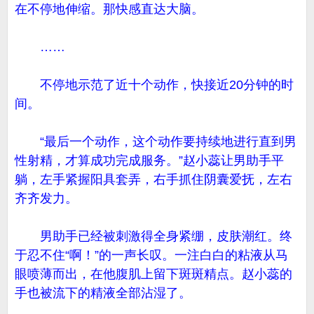
在不停地伸缩。那快感直达大脑。
……
不停地示范了近十个动作，快接近20分钟的时
间。
“最后一个动作，这个动作要持续地进行直到男
性射精，才算成功完成服务。”赵小蕊让男助手平
躺，左手紧握阳具套弄，右手抓住阴囊爱抚，左右
齐齐发力。
男助手已经被刺激得全身紧绷，皮肤潮红。终
于忍不住“啊！”的一声长叹。一注白白的粘液从马
眼喷薄而出，在他腹肌上留下斑斑精点。赵小蕊的
手也被流下的精液全部沾湿了。