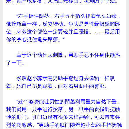
来。她不敢多看，又把目光移回了老师的手掌处。
“左手握住阴茎，右手五个指头抓着龟头边缘，
像拧瓶盖一样，反复转动。龟头是男性最敏感的部
位，刺激这个部位一定要轻并且缓慢。……最后用
你的掌心抵住龟头摩擦。”
由于这个动作太刺激，男助手忍不住身体颤抖
了一下。
然后赵小蕊示意男助手翻过身去像狗一样趴
着，她自己仍是跪着，面对着男助手的臀部。
“这个姿势能让男性的阴茎利用重力自然下垂，
我们就用一只手进行按摩，另一只手的食指则抚触
他的肛门。肛门边缘有很多末梢神经，可以带来强
烈的刺激感。”男助手的肛门随着赵小蕊的手指抚触