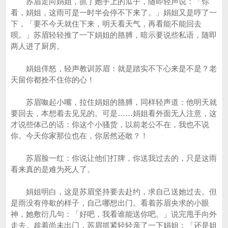
苏眉走向娟姐，抓了她手上的瓜子，随即轻声说：「你
看，娟姐，这雨可是一时半会停不下来了。」娟姐又是哼了一
下，「要不今天就住下来，明天看天气，再看能不能回去
呗。」苏眉轻轻推了一下娟姐的胳膊，暗示要说些私语，随即
两人进了厨房。
娟姐佯怒，轻声教训苏眉：就是踏实不下心来是不是？老
天留你都拴不住你的心！
苏眉呶起小嘴，拉住娟姐的胳膊，同样轻声道：他明天就
要回去，本想着去见见的。可是……娟姐看外面无人注意，这
才说些体己的话：你这个小骚货，以前老公不在，我也不说
你。今天你家那位也在，你居然还敢？！
苏眉脸一红：你说让他们打牌，你送我过去的，只是这雨
看来真的是难为死人了。
娟姐明白，这是苏眉坚持要去赴约，求自己送她过去。但
是雨没有停歇的样子，自己哪想出门。看着苏眉央求的小眼
神，她敷衍几句：「好吧，我看谁能送你吧。」说完甩手向外
走去。趁着尚未出门，苏眉抓紧轻轻亲了一下娟姐：「还是姐