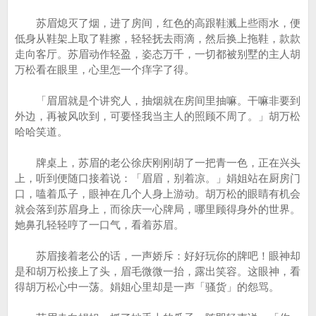
苏眉熄灭了烟，进了房间，红色的高跟鞋溅上些雨水，便
低身从鞋架上取了鞋擦，轻轻抚去雨滴，然后换上拖鞋，款款
走向客厅。苏眉动作轻盈，姿态万千，一切都被别墅的主人胡
万松看在眼里，心里怎一个痒字了得。
「眉眉就是个讲究人，抽烟就在房间里抽嘛。干嘛非要到
外边，再被风吹到，可要怪我当主人的照顾不周了。」胡万松
哈哈笑道。
牌桌上，苏眉的老公徐庆刚刚胡了一把青一色，正在兴头
上，听到便随口接着说：「眉眉，别着凉。」娟姐站在厨房门
口，嗑着瓜子，眼神在几个人身上游动。胡万松的眼睛有机会
就会落到苏眉身上，而徐庆一心牌局，哪里顾得身外的世界。
她鼻孔轻轻哼了一口气，看着苏眉。
苏眉接着老公的话，一声娇斥：好好玩你的牌吧！眼神却
是和胡万松接上了头，眉毛微微一抬，露出笑容。这眼神，看
得胡万松心中一荡。娟姐心里却是一声「骚货」的怨骂。