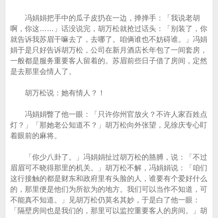
冯娟娟把手中的瓜子皮扔在一边，掸掸手：「我说老胡
啊，你这……」话没说完，胡万松就抢过话头：「别装了，你
就告诉我苏眉干嘛去了，去哪了。咱俩谁也不妨碍谁。」冯娟
娟于是只好告诉胡万松，公司在新月酒店长年包了一间套房，
一般都是服务重要客人留着的。苏眉前些日子借了房间，定然
是去那里会情人了。
胡万松说：她有情人？！
冯娟娟瞥了他一眼：「只许你州官放火？不许人家百姓点
灯？」「那她老公知道不？」胡万松向外张望，见徐庆专心盯
着眼前的麻将。
「你少八卦了。」冯娟娟扯过胡万松的胳膊，说：「不过
眉眉可不晓得那里的机关。」胡万松不解，冯娟娟说：「咱们
这行接触的都是财东和政府里有头脸的人，谁要有个爱好什么
的，那里便是他们为所欲为的地方。我们可以当作不知道，可
不能真不知道。」见胡万松仍莫名其妙，于是白了他一眼：
「隔壁房间也是我们的，那里可以监控重要客人的房间。」胡