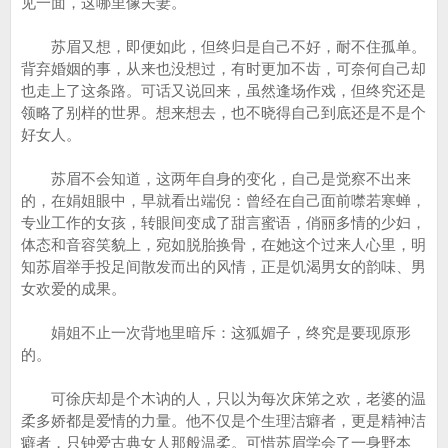
见一面，这哪里像夫妻。
苏眉又想，即便如此，但终归是自己不好，耐不住孤单。
背弃婚姻的事，从来也没想过，有时更加不齿，可奈何自己却
也走上了这条路。可话又说回来，虽然逢场作戏，但终究还是
领略了别样的世界。想来想去，也不晓得自己到底还是不是个
好女人。
苏眉不会知道，这两年自身的变化，自己是觉察不出来
的，在娟姐眼中，早就看出端倪：曾经在自己面前噤若寒蝉，
专业工作的女孩，转眼间变成了甜言蜜语，俏丽多情的少妇，
体态和音容笑貌上，宛如脱胎换骨，在她这个过来人心里，明
知苏眉举手投足间散发而出的风情，正是饥渴男女的韵味、男
女欢爱的成果。
娟姐不止一次背地里暗斥：这狐媚子，终究是要现原形
的。
可徐庆却是个木讷的人，只以为每次床笫之欢，老婆的温
柔多娇都是爱情的力量。他不仅是个生理洁癖者，更是精神洁
癖者，只钟爱古典女人那般温柔。可惜苏眉学会了一身野本