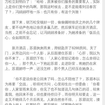
万松立刻明白了：「哈哈，原来被你们服务的重要客人，实际
上是你们笼中的鸟啊。那我这时候去，是不是能看到活春宫
了？」冯娟娟哼地一乐：也只有你，有这个兴致！
接下来，胡万松安顿好一切，偷偷嘱咐徐庆之外的几个牌
友，要不动声色地让徐庆多赢几把。然后驱车赶往新月酒店。
当然，之前不会忘记，让冯娟娟准备好，为她准备的「饭后点
心」会如期而至。
新月酒店，苏眉匆匆而来，用钥匙开了8288房间。关了
门，从旁边闪出一个人影，从后面搂住苏眉：「心肝，我以为
你不来了。」苏眉扔下包：「人家心里惦记着你，怎么舍得让
你一人。」那个男人一下抱起苏眉，走进卧室，将她扔在床
上。苏眉娇哼一声，还没怎样，那个男人已经压在她身上。
「你不是说你老公回来了吗，怎么不陪他了？」苏眉本以
为将要「交战」，听得对方问，心里却生出一些委曲：「你看
你，人家冒雨来见你，你见了也不知道说几句体己的话，却来
羞我。他回来不假，但也要待些日子，而你明天却要走，这一
走又不晓得几个月后再见。人家自然舍不得。」苏眉说完，搂
住身上的人，红唇轻启，蜜舌哺出，试图吻合对方。