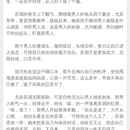
里。一会右手扶持，从上到下舔了个遍。
苏眉的香舌上下翻飞，围绕着男人的龟头四下裹含，尤其
系带，更是加紧频率，舔吮起来。她虽然不晓得男人被舔是什
么感觉，但听男人说，这是男人的命脉，尤为敏感，所以她时
不时抬起头，盯着那男人。
那个男人轻蹙眉头，微闭双目，头颅后仰，努力让自己进
入状态，可惜那只肉虫却丝毫不抬头。苏眉于是更加卖力，无
限轻佻，口舌不停。
胡万松在这边干咽口水，禁不住掏出自己的蛇矛，使劲甩
甩便直挺挺如同凶器，心里一片咒骂：这么多年，早就不再自
己撸了，眼下却真的忍受不了。
无奈苏眉无限殷勤，可是仍然无法让男人雄姿勃发。那男
人粗气一出，转身走开，肉虫「啵」的一声逃离苏眉的红唇，
「唉，老了！」那男人开始整身穿戴，「实在是老了，力不从
心喽。」他抬头看走近的苏眉，「可惜你这个人儿了。」苏眉
歪坐一旁，她本想多说几句体谅的话，却欲言又止，想必自己
也有些失望。片刻，又说来：「只是你我这一年见不得几