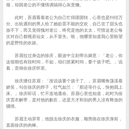
领，却因老公的不懂情调搞得心灰意懒。
此时，苏眉看着老公为自己忙得团团转，心里也是纠结万
分。出轨遇到的男人给了她欲罢不能的交欢，自己尝了甜头也
放不下，而又觉得愧对老公，终究是他的太太，可惜这老公每
次对自己都视若仙女，从不冒失。唉，他哪里知道我心里盼望
的是野性的欢娱。
苏眉拉过身边的徐庆，眼波中立刻带出媚意：「老公，你
这假期也有段时间，不如，咱们抓紧时间，要个孩子吧。」说
着，歪倒在徐庆怀里。
徐庆搂住苏眉：「按说该要个孩子了。」苏眉嘴角荡漾着
娇笑，勾住徐庆的脖子，吐气如兰：「那还等什么，快抱我上
床。」徐庆听话，忙不迭地遵命。苏眉心里也知道，此时为徐
庆宽衣解带，是对他的歉疚，还是方才和别的男人没有释放的
骚情。
苏眉主动异常，他脱去徐庆的衣服，顺势跪在徐庆身前，
直面徐庆的肉棒。