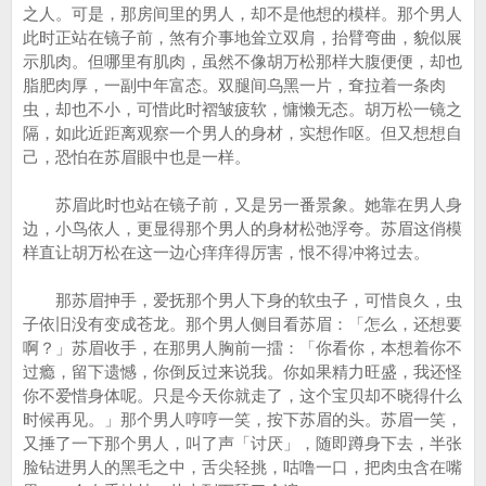
之人。可是，那房间里的男人，却不是他想的模样。那个男人
此时正站在镜子前，煞有介事地耸立双肩，抬臂弯曲，貌似展
示肌肉。但哪里有肌肉，虽然不像胡万松那样大腹便便，却也
脂肥肉厚，一副中年富态。双腿间乌黑一片，耷拉着一条肉
虫，却也不小，可惜此时褶皱疲软，慵懒无态。胡万松一镜之
隔，如此近距离观察一个男人的身材，实想作呕。但又想想自
己，恐怕在苏眉眼中也是一样。
苏眉此时也站在镜子前，又是另一番景象。她靠在男人身
边，小鸟依人，更显得那个男人的身材松弛浮夸。苏眉这俏模
样直让胡万松在这一边心痒痒得厉害，恨不得冲将过去。
那苏眉抻手，爱抚那个男人下身的软虫子，可惜良久，虫
子依旧没有变成苍龙。那个男人侧目看苏眉：「怎么，还想要
啊？」苏眉收手，在那男人胸前一擂：「你看你，本想着你不
过瘾，留下遗憾，你倒反过来说我。你如果精力旺盛，我还怪
你不爱惜身体呢。只是今天你就走了，这个宝贝却不晓得什么
时候再见。」那个男人哼哼一笑，按下苏眉的头。苏眉一笑，
又捶了一下那个男人，叫了声「讨厌」，随即蹲身下去，半张
脸钻进男人的黑毛之中，舌尖轻挑，咕噜一口，把肉虫含在嘴