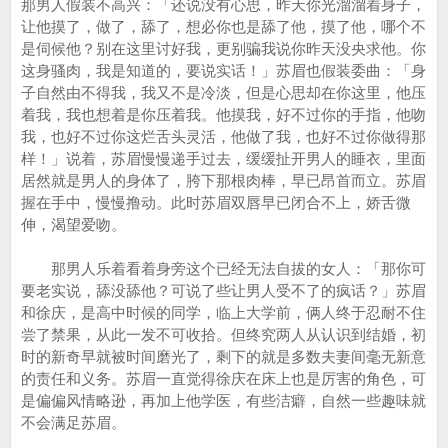
那男人假装不高兴：「还说没有心思，昨天你光溜溜着身子，
让他摸了，做了，舔了，想必你也是舔了他，摸了他，哪个不
是伺候他？别在这里讨好我，更别骗我说你昨天没央求他。你
这身骚肉，我是知道的，要说实话！」苏眉也假装委曲：「身
子自然由不得我，我又不是冷淡，但是心思却在你这里，他压
着我，我也想着是你压着我。他摸我，好不过你的手指，他吻
我，也好不过你这烂舌头灵活，他做了我，也好不过你做得那
样！」说着，苏眉慢慢递手过去，缓缓扯开男人的睡衣，里面
居然就是男人的身体了，胯下那根肉棒，早已昂首而立。苏眉
握在手中，慢慢撸动。此时苏眉双唇早已闭合不上，娇舌微
伸，渴望爱吻。
那男人乐着看着身旁这个已经无法自拔的女人：「那你可
要老实说，舔没舔他？可说了些让男人受不了的疯话？」苏眉
和徐庆，是高中时候的同学，临上大学前，俩人终于忍耐不住
尝了禁果，从此一发不可收拾。但终究两人从认识到结婚，初
时的新奇早就被时间磨光了，剩下的就是多数夫妻间毫无新意
的责任和义务。苏眉一直觉得徐庆在床上也是厉害的角色，可
是偏偏风情略逊，再加上他学医，有些洁癖，自然一些趣味就
不会满足苏眉。