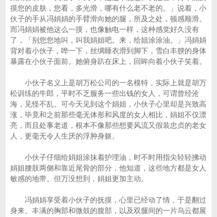
摸您的皮肤，您看，多光滑，哪有什么老不老的。」说着，小
伙子的手从冯娟娟的手臂滑向她的腿，所及之处，顿感顺滑。
而冯娟娟被他这么一摸，也像触电一样，这种感觉好久没有
了，「别您您地叫，叫我娟姐吧。来，给姐涂涂油。」冯娟娟
背对着小伙子，哗一下，丝绸睡衣滑到脚下，雪白丰腴的身体
暴露在小伙子面前。她俯身趴在床上，回眸向着小伙子笑着。
小伙子名义上是胡万松公司的一名模特，实际上就是胡万
松训练的牛郎，平时不乏服务一些出钱的女人，可谓曾经沧
海，见怪不乱。可今天见到这个娟姐，小伙子心里却是兴致高
涨，毕竟和之前那些毫无体形和风度的女人相比，娟姐不仅漂
亮，而且处事老道，根本不像那些想要风流又假装忠贞的老女
人，更毫无令人生厌的浮肿身躯。
小伙子仔细给娟姐涂抹着护理油，时不时用指尖轻轻拂动
娟姐腰肢两侧和靠近尾骨的部分，他知道，这些地方都是女人
敏感的地带。但万没想到，娟姐更加主动。
冯娟娟享受着小伙子的抚摸，心里已经动了情，于是翻过
身来。丰满的胸部和微鼓的腹部，以及双腿间的一片乌云都展