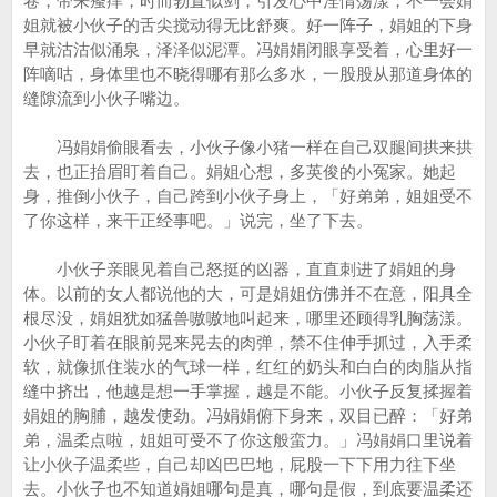
卷，带来瘙痒，时而勃直似剑，引发心中淫情荡漾，不一会娟
姐就被小伙子的舌尖搅动得无比舒爽。好一阵子，娟姐的下身
早就沽沽似涌泉，泽泽似泥潭。冯娟娟闭眼享受着，心里好一
阵嘀咕，身体里也不晓得哪有那么多水，一股股从那道身体的
缝隙流到小伙子嘴边。
冯娟娟偷眼看去，小伙子像小猪一样在自己双腿间拱来拱
去，也正抬眉盯着自己。娟姐心想，多英俊的小冤家。她起
身，推倒小伙子，自己跨到小伙子身上，「好弟弟，姐姐受不
了你这样，来干正经事吧。」说完，坐了下去。
小伙子亲眼见着自己怒挺的凶器，直直刺进了娟姐的身
体。以前的女人都说他的大，可是娟姐仿佛并不在意，阳具全
根尽没，娟姐犹如猛兽嗷嗷地叫起来，哪里还顾得乳胸荡漾。
小伙子盯着在眼前晃来晃去的肉弹，禁不住伸手抓过，入手柔
软，就像抓住装水的气球一样，红红的奶头和白白的肉脂从指
缝中挤出，他越是想一手掌握，越是不能。小伙子反复揉握着
娟姐的胸脯，越发使劲。冯娟娟俯下身来，双目已醉：「好弟
弟，温柔点啦，姐姐可受不了你这般蛮力。」冯娟娟口里说着
让小伙子温柔些，自己却凶巴巴地，屁股一下下用力往下坐
去。小伙子也不知道娟姐哪句是真，哪句是假，到底要温柔还