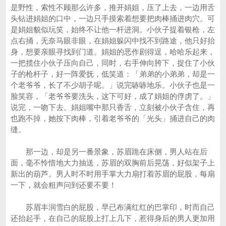
是野性，索性不顾那么许多，推开娟姐，压了上去，一边用舌
头钻进娟姐的口中，一边只手摸索着想要把肉棒捅进肉穴。可
是娟姐貌似玩笑，始终不让他一杆进洞。小伙子提着银枪，左
点右捅，无奈马眼非眼，在娟姐躲闪中找不到路途，他只好抬
身，想要亲眼寻找到门道。娟姐的恶作剧得逞，哈哈乐起来，
一把揽住小伙子压向自己，同时，右手伸向胯下，捉住了小伙
子的枪杆子，好一阵爱抚，低笑道：「弟弟的小弟弟，却是一
个老爷爷，长了不少胡子呢。」说完哧哧地乐。小伙子也是一
脸笑容，「老爷爷要洗头，这下可好，成了娟姐的俘虏了。」
说完，一吻下去。娟姐嘴中那只香舌，立刻被小伙子含住，再
也跑不掉，她按下肉棒，引着老爷爷的「光头」捅进自己的肉
缝。
那一边，却是另一番景象，苏眉跪在床侧，男人站在后
面，毫不怜惜地大力抽送，苏眉的双胸前后晃荡，好似架子上
新出的葫芦。男人时不时用手掌大力扇打着苏眉的屁股，每扇
一下，就会粗声问到还要不要！
苏眉丰润雪白的屁股，早已布满红红的巴掌印，时而自己
还抬起手，在自己的屁股上打上几下，惹得身后的男人更加用