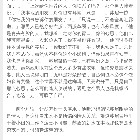
面……」「上次给你推荐的人，你联系了吗？」那个男人接着
说，「我本地的朋友，对你也有耳闻。只是……」苏眉一惊：
「你把我的事告诉你的朋友了？」「只说一二，不会全盘吐露
啦。」那男人已然穿好衣服，西服革履，也有几分风度，「他
是有头有脸的人，我想着一定对你的胃口。你的心思，他们比
我可懂得多，上次和你说了，你不是也好奇吗。」他回过身搂
住依然赤裸的苏眉，「你我好了不到一年，我也知足了。只是
我力不从心，虽然舍不得你这个小妖精，但你如果再有知音，
我也是替你高兴。」苏眉微微一笑，已有敷衍之意，心里倘然
若失。虽然她对眼前这个男人多少有些依赖，但终究是露水夫
妻。此人已说得明白，无非是好聚好散，自己倒也不必像个怨
妇多言责怪，这个世界不就是这样吗。天亮说分手。只是自己
那点心思，怎么可能逢人便说的，遇见这个男人也是机缘巧
合，他这一走，可叹了自己。
两个对话，让胡万松一头雾水，他听冯娟娟说苏眉幽会的
是情人，但这样看来又不是所谓的情人关系。难道苏眉背地里
干着小姐的工作？这更不可能，苏眉的薪水在本地那也算是出
类拔萃的，何须挣这样的钱。