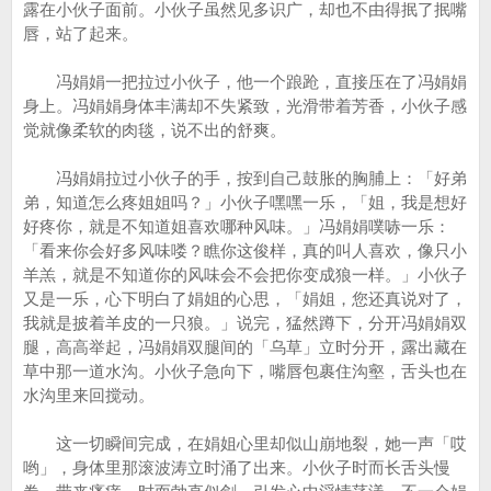
露在小伙子面前。小伙子虽然见多识广，却也不由得抿了抿嘴
唇，站了起来。
冯娟娟一把拉过小伙子，他一个踉跄，直接压在了冯娟娟
身上。冯娟娟身体丰满却不失紧致，光滑带着芳香，小伙子感
觉就像柔软的肉毯，说不出的舒爽。
冯娟娟拉过小伙子的手，按到自己鼓胀的胸脯上：「好弟
弟，知道怎么疼姐姐吗？」小伙子嘿嘿一乐，「姐，我是想好
好疼你，就是不知道姐喜欢哪种风味。」冯娟娟噗哧一乐：
「看来你会好多风味喽？瞧你这俊样，真的叫人喜欢，像只小
羊羔，就是不知道你的风味会不会把你变成狼一样。」小伙子
又是一乐，心下明白了娟姐的心思，「娟姐，您还真说对了，
我就是披着羊皮的一只狼。」说完，猛然蹲下，分开冯娟娟双
腿，高高举起，冯娟娟双腿间的「乌草」立时分开，露出藏在
草中那一道水沟。小伙子急向下，嘴唇包裹住沟壑，舌头也在
水沟里来回搅动。
这一切瞬间完成，在娟姐心里却似山崩地裂，她一声「哎
哟」，身体里那滚波涛立时涌了出来。小伙子时而长舌头慢