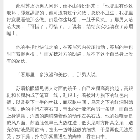
此时苏眉听男人问起，便不由得说起来：「他哪里有你这
般坏，舔这舔那的，他可没有这个兴致，总说不卫生，我哪里
好意思逼他那么做。倒是你这坏蛋，一肚子风流。」那男人哈
哈大笑：「可惜了，可惜了。」说着，结结实实地吻在了苏眉
嘴上。
他的手指也快似之前，在苏眉穴内按压扣动，苏眉的手也
时而紧握男根，时而爱抚对方的阴袋，放不下这个自己身上没
有的家伙。
「看那里，多浪漫和美妙。」那男人说。
苏眉抬眼望见俩人对面的镜子，自己左腿高高抬起，高跟
鞋和长腿构成了笔直一线，鞋跟上挂着被对方脱下的红色内
裤，以及褪下一半的丝袜，而双腿中间，乌云之下的红洞时隐
时现，他的手指左突右闯，带出的汁液流向另一条腿。而自己
上身裸露，浑圆的胸脯随着他的动作左晃右荡。他的雄鞭更是
威风八面。苏眉脸色早已火热红透，低头见对方阳具之顶，透
亮的粘液悬而欲滴，挂出一道蛛丝般的细线，于是再也无法忍
受，放下腿，扑向那紫里透红的肉棒，吞在口中。