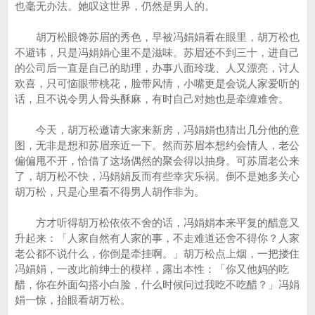
也毫无办法。她叹这世界，仍然是男人的。
胡万松眼馋苏眉的秀色，早被冯娟娟看在眼里，胡万松也
不避讳，只是冯娟娟心里不是滋味。苏眉还不到三十，进自己
的公司后一直是自己的助理，办事八面玲珑、人又漂亮，讨人
欢喜，只可恼眼带桃花，脸带风情，小嘴更是会说人家爱听的
话，且不说令男人骨头酥麻，有时自己对她也是牵缠难舍。
今天，胡万松邀请大家来新房，冯娟娟也猜出几分他的意
图，无非是想和苏眉亲近一下。然而苏眉本想约会情人，老公
偏偏甩不开，恰借了这场偶然的聚会得以抽身。可苏眉老公来
了，胡万松不快，冯娟娟反而有些幸灾乐祸。倒不是她多关心
胡万松，只是心里看不得男人胡作非为。
方才听得胡万松依依不舍的话，冯娟娟本来平复的醋意又
升起来：「人家自然有人家的事，不走难道还舍不得你？人家
老公都不说什么，你倒是牵挂啊。」胡万松点上烟，一把搂住
冯娟娟，一改此前绅士的模样，露出本性：「你又他妈的吃
醋，你在外面勾搭小白脸，什么时候问过我吃不吃醋？」冯娟
娟一惊，抬眼看胡万松。