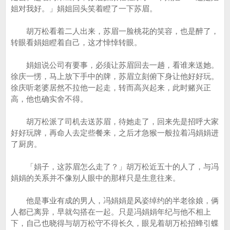
姐对我好。」娟姐回头笑着瞪了一下苏眉。
胡万松看着二人出来，苏眉一脸桃花的笑容，也是醉了，
转眼看娟姐瞪着自己，这才悻悻转眼。
娟姐说公司有要事，必须让苏眉回去一趟，看谁来送她。
徐庆一愣，马上放下手中的牌，苏眉立刻俯下身让他好好玩。
徐庆听老婆居然不拉他一起走，转而高兴起来，此时赌兴正
高，他也确实舍不得。
胡万松派了司机去送苏眉，待她走了，回来先是招呼大家
好好玩牌，再命人去定些餐来，之后才急猴一般拉着冯娟娟进
了厨房。
「娟子，这苏眉怎么走了？」胡万松近五十的人了，与冯
娟娟的关系并不像别人眼中的那样只是生意往来。
他是事业有成的男人，冯娟娟是风姿绰约的半老徐娘，俩
人都已离异，早就勾搭在一起。只是冯娟娟年纪与他不相上
下，自己也晓得与胡万松守不得长久，眼见着胡万松招蜂引蝶