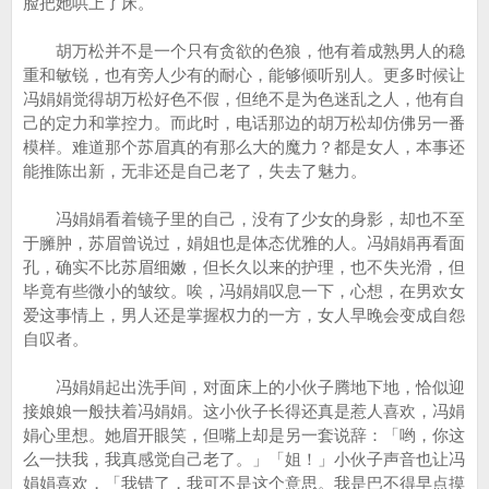
脸把她哄上了床。
胡万松并不是一个只有贪欲的色狼，他有着成熟男人的稳
重和敏锐，也有旁人少有的耐心，能够倾听别人。更多时候让
冯娟娟觉得胡万松好色不假，但绝不是为色迷乱之人，他有自
己的定力和掌控力。而此时，电话那边的胡万松却仿佛另一番
模样。难道那个苏眉真的有那么大的魔力？都是女人，本事还
能推陈出新，无非还是自己老了，失去了魅力。
冯娟娟看着镜子里的自己，没有了少女的身影，却也不至
于臃肿，苏眉曾说过，娟姐也是体态优雅的人。冯娟娟再看面
孔，确实不比苏眉细嫩，但长久以来的护理，也不失光滑，但
毕竟有些微小的皱纹。唉，冯娟娟叹息一下，心想，在男欢女
爱这事情上，男人还是掌握权力的一方，女人早晚会变成自怨
自叹者。
冯娟娟起出洗手间，对面床上的小伙子腾地下地，恰似迎
接娘娘一般扶着冯娟娟。这小伙子长得还真是惹人喜欢，冯娟
娟心里想。她眉开眼笑，但嘴上却是另一套说辞：「哟，你这
么一扶我，我真感觉自己老了。」「姐！」小伙子声音也让冯
娟娟喜欢，「我错了，我可不是这个意思。我是巴不得早点摸