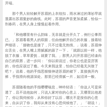
开端。
那个男人轻轻解开苏眉的上衣纽扣，雨水淋过的薄衫早就
显露出苏眉曼妙的曲线。此时，苏眉的声音更加柔腻，恰似一
剂春药，在男人身上慢慢起着作用。
「和他哪里有什么韵味，无非就是分开久了，例行公事而
已。」苏眉看着男人的双眼，任由他解开自己的衣服，接着轻
声细语，「接吻也是接了，只不过毫无热情。」说着，苏眉伸
出舌尖，在男人嘴上滑腻腻的舔了一下，「就跟以前一样，他
脱了衣服，草草爱抚，就要了我。」那男人闪开苏眉已经凑向
自己的双唇，进一步问：「你以前说过，你老公也是蛮厉害
的，你也应该过了瘾。今天来我这里，怕你已经毫无兴致了
吧？」说着，他的手指恶狠狠伸进苏眉的裙下，直接挑开内
裤，手指滑向桃源深处。那里已经滑腻一片，如沼泽一般。
苏眉随着他的手指嘤嘤喘息，呻吟轻语：「你这人可是坏
透了，且不说他如何，只说人家对你的心意上，又哪里比他差
了。你让我伺候你，从和你好了以后，哪次不是按你的心意
来，自从识了你，我却从来没有心思伺候他了。」「胡说！」