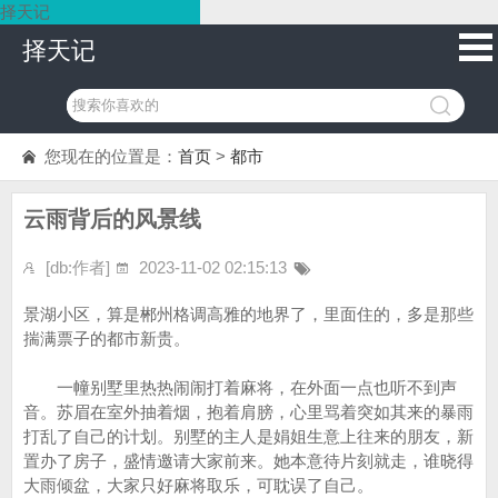
择天记
择天记
您现在的位置是：
首页
>
都市
云雨背后的风景线
[db:作者]
2023-11-02 02:15:13
景湖小区，算是郴州格调高雅的地界了，里面住的，多是那些
揣满票子的都市新贵。
一幢别墅里热热闹闹打着麻将，在外面一点也听不到声
音。苏眉在室外抽着烟，抱着肩膀，心里骂着突如其来的暴雨
打乱了自己的计划。别墅的主人是娟姐生意上往来的朋友，新
置办了房子，盛情邀请大家前来。她本意待片刻就走，谁晓得
大雨倾盆，大家只好麻将取乐，可耽误了自己。