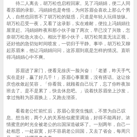
待二人离去，胡万松也启程回家。见了冯娟娟，便二人同
看苏眉的录影。冯娟娟也是奇怪，为何苏眉会喜欢上那么个男
人，自然也回答不了胡万松的疑惑，只道是年轻人玩得放纵。
胡万松忍受一夜，又看了这录影，实在难耐，便拉上冯娟娟往
屋里赶。冯娟娟昨夜和那小伙子做了两次，早已没了兴致，怎
奈胡万松急火攻心。相比于那小伙子，胡万松简直无法正视，
还好他的急切短时间喷发，一切归于平静。事毕，胡万松又聊
起苏眉来，他让冯娟娟问问，这苏眉到底是怎样的情况。直听
得冯娟娟心中不爽。
苏眉进了家门，便看见徐庆一脸兴奋：「老婆，昨天手气
实在是好，赢了好几千！」苏眉心事重重，没有搭话。这让徐
庆也收敛起笑容，「你看我，就顾着自己玩了，忘了你昨夜加
班去了。是不是累了，快去休息吧。」说着扶苏眉坐上沙发，
拿过拖鞋为苏眉换上，又跑去沏茶。
看着老公忙前忙后，苏眉心里突生愧疚，不禁为自己叹
息。想当初，两个人的关系恰似蜜里调油，好得不能再好。浓
情蜜意的时光全被老公的出国深造破坏了。一别两年，自己一
处相思，一处寂寞，好不容易老公回国，又去了省会，每周只