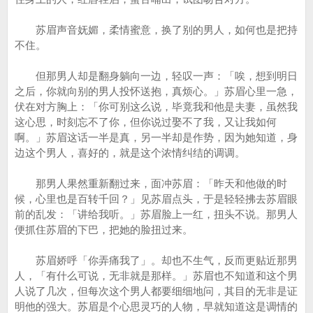
苏眉声音妩媚，柔情蜜意，换了别的男人，如何也是把持
不住。
但那男人却是翻身躺向一边，轻叹一声：「唉，想到明日
之后，你就向别的男人投怀送抱，真烦心。」苏眉心里一急，
伏在对方胸上：「你可别这么说，毕竟我和他是夫妻，虽然我
这心思，时刻忘不了你，但你说过娶不了我，又让我如何
啊。」苏眉这话一半是真，另一半却是作势，因为她知道，身
边这个男人，喜好的，就是这个浓情纠结的调调。
那男人果然重新翻过来，面冲苏眉：「昨天和他做的时
候，心里也是百转千回？」见苏眉点头，于是轻轻拂去苏眉眼
前的乱发：「讲给我听。」苏眉脸上一红，扭头不说。那男人
便抓住苏眉的下巴，把她的脸扭过来。
苏眉娇呼「你弄痛我了」。却也不生气，反而更贴近那男
人，「有什么可说，无非就是那样。」苏眉也不知道和这个男
人说了几次，但每次这个男人都要细细地问，其目的无非是证
明他的强大。苏眉是个心思灵巧的人物，早就知道这是调情的