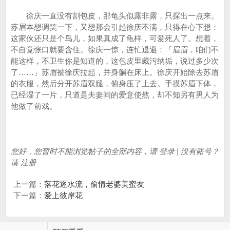
徐庆一直没有割包皮，那龟头似露非露，只探出一点来。
苏眉本想调笑一下，又想那会引起徐庆不满，只得在心下想：
这家伙还只是个鸟儿，如果真成了龟样，可爱死人了。想着，
不自觉张口就要含住。徐庆一惊，连忙退避：「眉眉，咱们不
能这样，不卫生你是知道的，这包皮里藏污纳垢，说过多少次
了……」苏眉被徐庆拉起，并身躺在床上。徐庆开始除去苏眉
的衣服，然后分开苏眉双腿，俯身压了上去。手摸苏眉下体，
已经湿了一片，只道是夫妻间的爱意使然，却不知另有男人为
他做了前戏。
您好，您暂时不能浏览帖子的全部内容，请 登录 | 没有账号？
请 注册
上一篇：
落花逐水流，偷情老婆美蜜友
下一篇：
爱上彼岸花