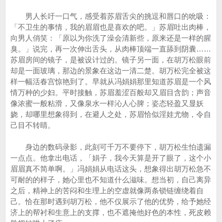
男人长吁一口气，感受着苏眉舌尖的挑逗和唇口的吮吸：
「不卫生的事情，我的眉眉也是喜欢的吧。」苏眉吐出肉棒，
向男人俏笑：「原以为你洗了澡会清新些，原来还是一样的腥
臭。」说完，再一次伸出舌头，从肉棒顶端一直舔到阴囊……
苏眉房间的镜子，是被设计过的。镜子另一面，在胡万松眼前
却是一面玻璃，那边的景象在这边一清二楚。胡万松完全被这
样一幅活春宫惊艳到了。早就从冯娟娟那里知道苏眉是一个风
情万种的少妇。平时接触，苏眉羞涩百般却又眉目含韵；声音
像浓蜜一般粘滑，又像泉水一样沁人心脾；姿态轻盈又显妖
娆，却哪里想象得到，在避人之处，苏眉恰似淫娃尤物，令自
己目不转睛。
身边的数码录影，此刻可千万不要停下，胡万松生怕遗漏
一点点。他拿出电话，「娟子，我今天算是开了眼了，这个小
眉眉真不简单啊。」冯娟娟从电话这头，想象得出胡万松急不
可耐的的样子，她心里也不知道什么滋味。想当初，自己离异
之后，精神上的苦闷和生理上的空虚就像两条锁链缠绕着自
己。恰在那时遇到胡万松，他不仅展示了他的优势，给予她经
济上的帮衬和生意上的支撑，也不遮掩他好色的本性，死皮赖