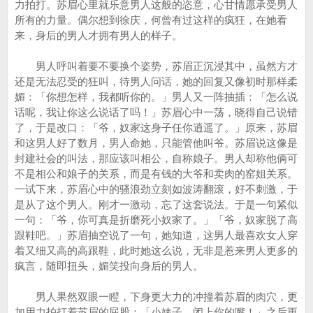
力拍打。苏眉心里就乐意男人这般的恣意，心甘情愿承受男人
所有的力量。偶尔想到徐庆，何曾有过这样的疯狂，在她看
来，身后的男人才拥有男人的样子。
男人呼叫着要不要换个姿势，苏眉正沉浸其中，虽然方才
还是无法忍受的狂叫，待男人问话，她的回复又像初时那样柔
媚：「你想怎样，我都听你的。」男人又一阵抽插：「怎么说
话呢，我让你这么说话了吗！」苏眉心中一荡，晓得自己说错
了，于是改口：「爷，奴家这身子任你逍遥了。」原来，苏眉
和这男人好了数月，男人命她，只能管他叫爷。苏眉说这像是
封建社会的叫法，那应该叫相公，自称娘子。男人却称他俩可
不是相公和娘子的关系，而是有钱的大爷和卖肉的窑姐关系。
一试下来，苏眉心中的骚浪劲立刻如波涛翻滚，好不刺激，于
是从了这个男人。刚才一激动，忘了这套说法。于是一句紧似
一句：「爷，你可真是折磨死小奴家了。」「爷，奴家脱了高
跟鞋吧。」苏眉抽空说了一句，她知道，这男人最喜欢女人穿
着又细又高的高跟鞋，此时她这么说，无非是惹来男人更多的
疯言，随即扭头，媚笑投向身后的男人。
男人果然双眼一瞪，下身更大力的冲撞着苏眉的肉穴，更
加用力拍打着苏眉的屁股：「小婊子，闭上你的嘴！」之后更