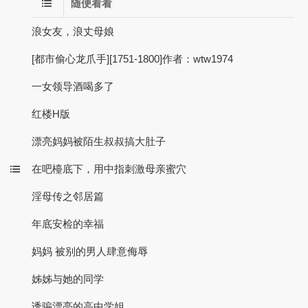
随便看看
浪女友，浪丈母娘
[都市偷心龙爪手][1751-1800]作者：wtw1974
一女领导酒喝多了
红楼H版
漂亮妈妈被陌生叔叔搞大肚子
在吧檯底下，用中指刺激母亲蜜穴
淫母传之邻居篇
年底安检的幸福
妈妈 被别的男人肆意侮辱
姊姊与她的同学
诱骗漂亮的高中学姐