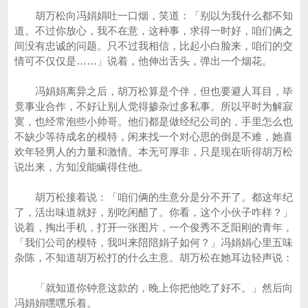
胡万松向冯娟娟吐一口烟，笑道：「别以为我什么都不知
道。不过你放心，我不在意，这种事，求得一时好，咱们俩之
间没有忠诚的问题。只不过我相信，比起小白脸来，咱们的交
情可不仅仅是……」说着，他伸出舌头，弹出一个烟花。
冯娟娟离异之后，胡万松算是个伴，但也要避人耳目，毕
竟事业合作，不好让别人觉得掺杂过多私事。所以平时为解寂
寞，也经常泡些小帅哥。他们都是做经纪公司的，手里怎么也
不缺少等待成名的模特，闲来找一个对心思的倒是不难，她喜
欢年轻男人的力量和激情。本无可厚非，只是现在听得胡万松
说出来，方知没能瞒得住他。
胡万松接着说：「咱们俩的生意分是分不开了。都这年纪
了，活出味道就好，别吃闲醋了。你看，这个小伙子咋样？」
说着，掏出手机，打开一张图片，一个俊秀不乏阳刚的青年，
「我们公司的模特，我叫来陪陪娟子如何？」冯娟娟心里五味
杂陈，不知道胡万松打的什么主意。胡万松在她耳边轻声说：
「就知道你钟意这款的，晚上你把他吃了好不。」然后向
冯娟娟嘿嘿乐着。