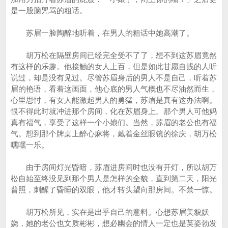
是一股脑咒骂的粗话。
苏眉一脸陶醉地听着，在男人的粗话中她高潮了。
胡万松在隔壁房间已经完全受不了了，想不到这苏眉竟然
有这样的乐趣。他接触的女人上百，但是如此甘愿自贱的人听
说过，却是没有见过。尽管苏眉身后的男人不是自己，听着苏
眉的艳语，看着这画面，他心底的男人气概也不尽油然而生，
心里思忖，有女人能激起男人的勇猛，苏眉是真有这办法啊。
恨不得此时就冲进那个房间，化在苏眉身上。那个男人可他妈
真有福气，享受了这样一个小娘们。当然，苏眉的老公也有福
气。想到那个牌桌上醉心麻将，戴着金丝眼镜的徐庆，胡万松
嘿嘿一乐。
由于房间灯光昏暗，苏眉进房间时也没有开灯，所以胡万
松自始至终没见到那个男人是怎样的全貌，直到第二天，阳光
普照，刺醒了昏睡的双眼，他才转头望向那房间。不禁一惊。
胡万松所见，实在是出乎自己的意料。心想苏眉美貌妖
娆，她的老公也文质彬彬，想必幽会的情人一定也是英姿勃发