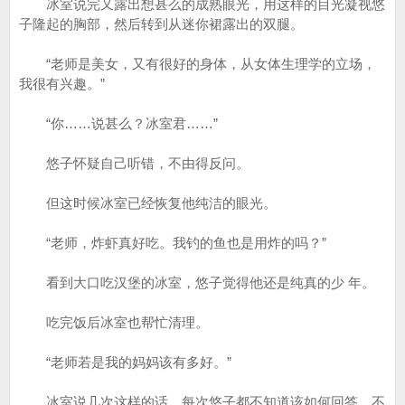
冰室说完又露出想甚么的成熟眼光，用这样的目光凝视悠
子隆起的胸部，然后转到从迷你裙露出的双腿。
“老师是美女，又有很好的身体，从女体生理学的立场，
我很有兴趣。”
“你……说甚么？冰室君……”
悠子怀疑自己听错，不由得反问。
但这时候冰室已经恢复他纯洁的眼光。
“老师，炸虾真好吃。我钓的鱼也是用炸的吗？”
看到大口吃汉堡的冰室，悠子觉得他还是纯真的少 年。
吃完饭后冰室也帮忙清理。
“老师若是我的妈妈该有多好。”
冰室说几次这样的话，每次悠子都不知道该如何回答。不