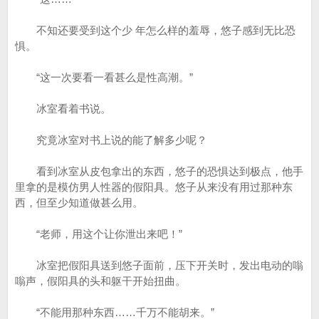
不知还要受到这个少 年怎么样的羞辱，悠子感到无比恐
惧。
“这一次要看一看甚么是性高潮。”
冰室看着书说。
究竟冰室对书上说的能了解多少呢？
看到冰室从皮包拿出的东西，悠子的恐惧达到极点，他手
里拿的是模仿男人性器的假阳具。悠子从来没有用过那种东
西，但至少知道做甚么用。
“老师，用这个让你泄出来吧！”
冰室把假阳具送到悠子面前，压下开关时，发出电动的嗡
嗡声，假阳具的头和躯干开始扭曲。
“不能用那种东西……千万不能胡来。”