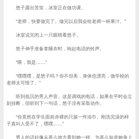
悠子露出苦笑，冰室正在做功课。
“老师，快要做完了。做完以后我会给老师一杯果汁。”
冰室说完闭上一只眼睛看悠子。
悠子伸手准备拿睡衣时，响起电话的铃声。
“喂，我是……”
“嘿嘿嘿，是悠子吗？你不但美，身体也漂亮，做学校的
老师太可惜了。”
听到低沉的男人声音。这是调戏的电话，如果在平时会立
刻挂断，但听到下一句话，悠子没有采取动作。
“你竟然在学生面前赤裸的只披一件浴巾。刚洗完澡的样
子真叫人受不了，嘿嘿……”
男人的话好像从甚么地方看到她一样。为甚么知道她身上