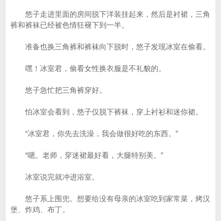
悠子走进里面的房间脱下洋装挂起来，然后是衬裙，三角
裤和裤袜已经被色情狂褪下到一半。
准备也换三角裤和裤袜向下脱时，悠子发现冰室在偷看。
嘿！冰室君，偷看女性换衣服是不礼貌的。
悠子急忙把三角裤穿好。
怕冰室会看到，悠子仅脱下裤袜，穿上衬衫和迷你裙。
“冰室君，你先去洗澡，我会做很好吃的东西。”
“嗯。老师，穿迷裙最好看，大腿特别美。”
冰室说完就冲进浴室。
悠子系上围兜。想要给没有母亲的冰室吃到家常菜，烤汉
堡、炸鸡、布丁。