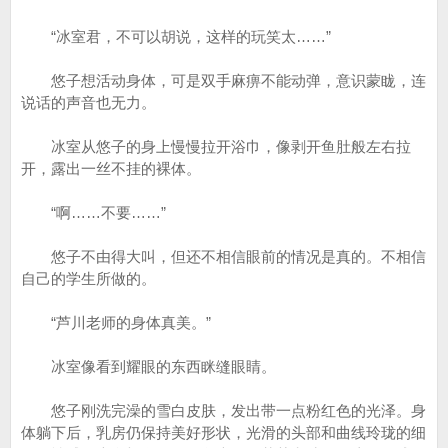
“冰室君，不可以胡说，这样的玩笑太……”
悠子想活动身体，可是双手麻痹不能动弹，意识蒙眬，连
说话的声音也无力。
冰室从悠子的身上慢慢拉开浴巾，像剥开鱼肚般左右拉
开，露出一丝不挂的裸体。
“啊……不要……”
悠子不由得大叫，但还不相信眼前的情况是真的。不相信
自己的学生所做的。
“芦川老师的身体真美。”
冰室像看到耀眼的东西眯缝眼睛。
悠子刚洗完澡的雪白皮肤，发出带一点粉红色的光泽。身
体躺下后，乳房仍保持美好形状，光滑的头部和曲线玲珑的细