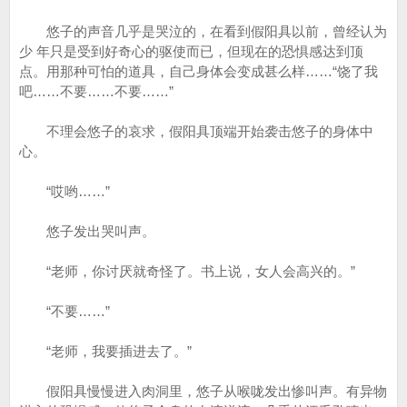
悠子的声音几乎是哭泣的，在看到假阳具以前，曾经认为
少 年只是受到好奇心的驱使而已，但现在的恐惧感达到顶
点。用那种可怕的道具，自己身体会变成甚么样……“饶了我
吧……不要……不要……”
不理会悠子的哀求，假阳具顶端开始袭击悠子的身体中
心。
“哎哟……”
悠子发出哭叫声。
“老师，你讨厌就奇怪了。书上说，女人会高兴的。”
“不要……”
“老师，我要插进去了。”
假阳具慢慢进入肉洞里，悠子从喉咙发出惨叫声。有异物