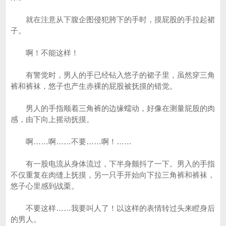
就在注意从下腹企图侵犯胯下的手时，摸屁股的手拉起裙
子。
啊！不能这样！
有警觉时，男人的手已经钻入悠子的裙子里，虽然穿三角
裤和裤袜，悠子也产生赤裸的屁股被抚摸的错觉。
男人的手指顺着三角裤的边缘蠕动，好像在测量屁股的肉
感，由下向上摇动抚摸。
啊……啊……不要……啊！……
有一股电流从身体流过，下半身颤抖了一下。男入的手指
不仅重复在肉缝上抚摸，另一只手开始向下拉三角裤和裤袜，
悠子心里感到战栗。
不要这样……我要叫人了！以这样的表情转过头来瞪身后
的男人。