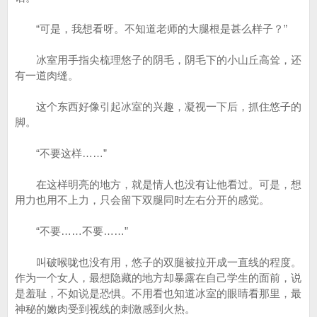
“可是，我想看呀。不知道老师的大腿根是甚么样子？”
冰室用手指尖梳理悠子的阴毛，阴毛下的小山丘高耸，还
有一道肉缝。
这个东西好像引起冰室的兴趣，凝视一下后，抓住悠子的
脚。
“不要这样……”
在这样明亮的地方，就是情人也没有让他看过。可是，想
用力也用不上力，只会留下双腿同时左右分开的感觉。
“不要……不要……”
叫破喉咙也没有用，悠子的双腿被拉开成一直线的程度。
作为一个女人，最想隐藏的地方却暴露在自己学生的面前，说
是羞耻，不如说是恐惧。不用看也知道冰室的眼睛看那里，最
神秘的嫩肉受到视线的刺激感到火热。