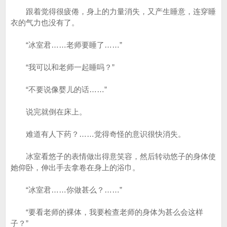
跟着觉得很疲倦，身上的力量消失，又产生睡意，连穿睡
衣的气力也没有了。
“冰室君……老师要睡了……”
“我可以和老师一起睡吗？”
“不要说像婴儿的话……”
说完就倒在床上。
难道有人下药？……觉得奇怪的意识很快消失。
冰室看悠子的表情做出得意笑容，然后转动悠子的身体使
她仰卧，伸出手去拿卷在身上的浴巾。
“冰室君……你做甚么？……”
“要看老师的裸体，我要检查老师的身体为甚么会这样
子？”