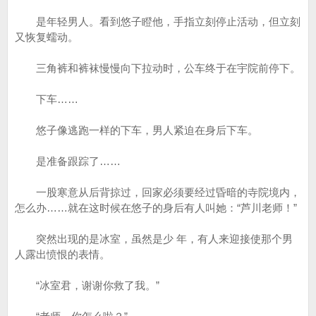
是年轻男人。看到悠子瞪他，手指立刻停止活动，但立刻
又恢复蠕动。
三角裤和裤袜慢慢向下拉动时，公车终于在宇院前停下。
下车……
悠子像逃跑一样的下车，男人紧迫在身后下车。
是准备跟踪了……
一股寒意从后背掠过，回家必须要经过昏暗的寺院境内，
怎么办……就在这时候在悠子的身后有人叫她：“芦川老师！”
突然出现的是冰室，虽然是少 年，有人来迎接使那个男
人露出愤恨的表情。
“冰室君，谢谢你救了我。”