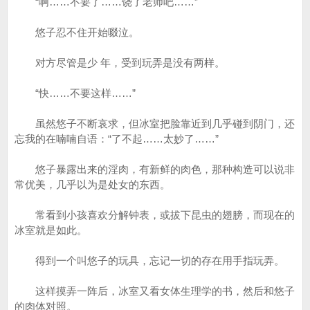
“啊……不要了……饶了老师吧……”
悠子忍不住开始啜泣。
对方尽管是少 年，受到玩弄是没有两样。
“快……不要这样……”
虽然悠子不断哀求，但冰室把脸靠近到几乎碰到阴门，还
忘我的在喃喃自语：“了不起……太妙了……”
悠子暴露出来的淫肉，有新鲜的肉色，那种构造可以说非
常优美，几乎以为是处女的东西。
常看到小孩喜欢分解钟表，或拔下昆虫的翅膀，而现在的
冰室就是如此。
得到一个叫悠子的玩具，忘记一切的存在用手指玩弄。
这样摸弄一阵后，冰室又看女体生理学的书，然后和悠子
的肉体对照。