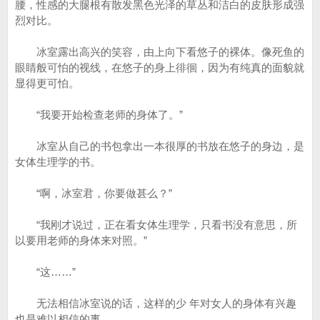
腰，性感的大腿根有散发黑色光泽的草丛和洁白的皮肤形成强
烈对比。
冰室露出高兴的笑容，由上向下看悠子的裸体。像死鱼的
眼睛般可怕的视线，在悠子的身上徘徊，因为有纯真的面貌就
显得更可怕。
“我要开始检查老师的身体了。”
冰室从自己的书包拿出一本很厚的书放在悠子的身边，是
女体生理学的书。
“啊，冰室君，你要做甚么？”
“我刚才说过，正在看女体生理学，只看书没有意思，所
以要用老师的身体来对照。”
“这……”
无法相信冰室说的话，这样的少 年对女人的身体有兴趣
也是难以相信的事。