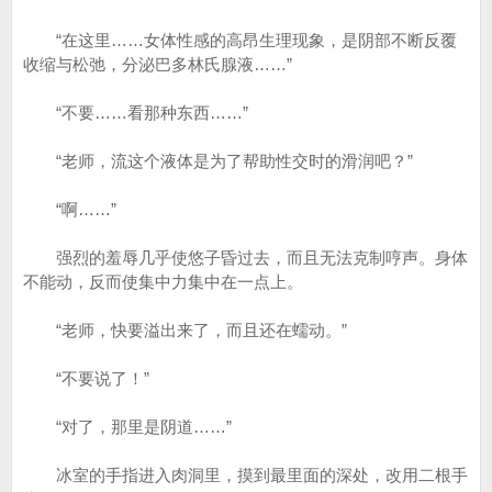
“在这里……女体性感的高昂生理现象，是阴部不断反覆
收缩与松弛，分泌巴多林氏腺液……”
“不要……看那种东西……”
“老师，流这个液体是为了帮助性交时的滑润吧？”
“啊……”
强烈的羞辱几乎使悠子昏过去，而且无法克制哼声。身体
不能动，反而使集中力集中在一点上。
“老师，快要溢出来了，而且还在蠕动。”
“不要说了！”
“对了，那里是阴道……”
冰室的手指进入肉洞里，摸到最里面的深处，改用二根手