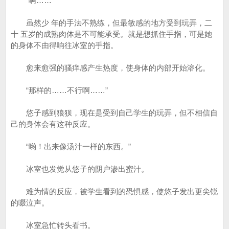
“啊……”
虽然少 年的手法不熟练，但最敏感的地方受到玩弄，二
十 五岁的成熟肉体是不可能承受。就是想抓住手指，可是她
的身体不由得响往冰室的手指。
愈来愈强的骚痒感产生热度，使身体的内部开始溶化。
“那样的……不行啊……”
悠子感到狼狈，现在是受到自己学生的玩弄，但不相信自
己的身体会有这种反应。
“哟！出来像汤汁一样的东西。”
冰室也发觉从悠子的阴户渗出蜜汁。
难为情的反应，被学生看到的恐惧感，使悠子发出更尖锐
的啜泣声。
冰室急忙转头看书。