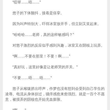
“哎呀……唔……”
悠子的下体颤抖，接着是痉挛。
因为叫声特别大，吓得冰室放开手，但立刻又笑起来。
“哈哈哈……老师，真的这样敏感吗？”
对悠子激烈的反应似乎感到兴趣，冰室又在阴核上玩弄。
“啊……不要在那里！不要！啊……”
“真好玩，这里好像是让老师哭的开关。”
“不要……唔……唔……”
悠子从喉咙挤出哼声，作梦也没有想到会受到自己学生的
凌辱。电流从身体掠过，骚痒感愈来愈强烈。就是一百个不愿
意，被摸弄的阴核也开始充血膨胀。