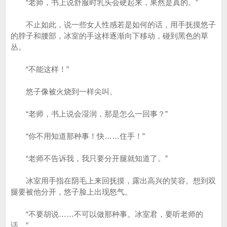
“老师，书上说舒服时乳头会硬起来，果然是真的。”
不止如此，说一些女人性感若是如何的话，用手抚摸悠子
的脖子和腰部，冰室的手这样逐渐向下移动，碰到黑色的草
丛。
“不能这样！”
悠子像被火烧到一样尖叫。
“老师，书上说会湿润，那是怎么一回事？”
“你不用知道那种事！快……住手！”
“老师不告诉我，我只要分开腿就知道了。”
冰室用手指在阴毛上来回抚摸，露出高兴的笑容。想到双
腿要被他分开，悠子脸上出现怒气。
“不要胡说……不可以做那种事。冰室君，要听老师的
话。”