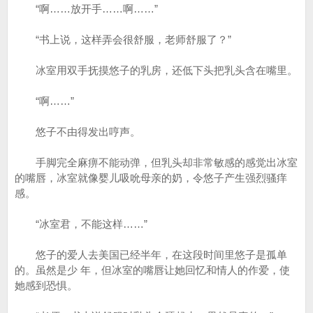
“啊……放开手……啊……”
“书上说，这样弄会很舒服，老师舒服了？”
冰室用双手抚摸悠子的乳房，还低下头把乳头含在嘴里。
“啊……”
悠子不由得发出哼声。
手脚完全麻痹不能动弹，但乳头却非常敏感的感觉出冰室
的嘴唇，冰室就像婴儿吸吮母亲的奶，令悠子产生强烈骚痒
感。
“冰室君，不能这样……”
悠子的爱人去美国已经半年，在这段时间里悠子是孤单
的。虽然是少 年，但冰室的嘴唇让她回忆和情人的作爱，使
她感到恐惧。