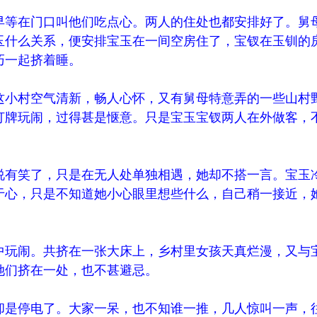
早等在门口叫他们吃点心。两人的住处也都安排好了。舅
玉什么关系，便安排宝玉在一间空房住了，宝钗在玉钏的
巧一起挤着睡。
这小村空气清新，畅人心怀，又有舅母特意弄的一些山村
打牌玩闹，过得甚是惬意。只是宝玉宝钗两人在外做客，
说有笑了，只是在无人处单独相遇，她却不搭一言。宝玉
于心，只是不知道她小心眼里想些什么，自己稍一接近，
中玩闹。共挤在一张大床上，乡村里女孩天真烂漫，又与
她们挤在一处，也不甚避忌。
却是停电了。大家一呆，也不知谁一推，几人惊叫一声，