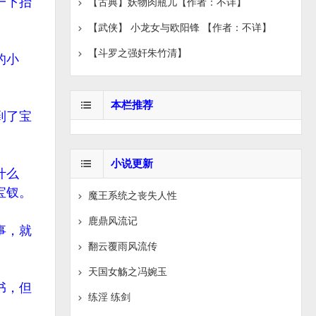
一下抬
【古典】妖物肉瓶儿【作者：不详】
【武侠】 小龙女与欧阳锋 【作者：不详】
【斗罗之强奸朱竹清】
的小
本栏推荐
到了宝
小说更新
什么
宝钗。
魔王系统之丧失人性
鹿鼎风流记
事，就
翻云覆雨风流传
天国女觞之冯婉玉
书，但
练淫 练剑