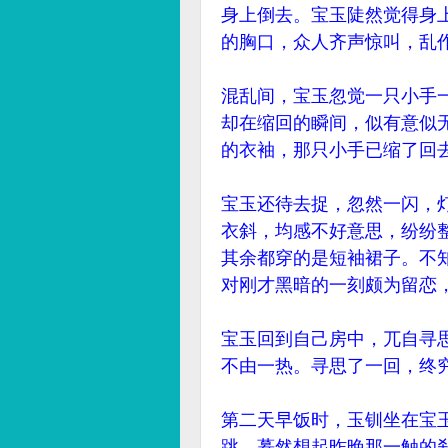
身上倒去。宝玉陡然觉得身
的胸口，众人齐声惊叫，乱
混乱间，宝玉忽觉一只小手
却在缩回的瞬间，似有意似
的衣袖，那只小手已缩了回
宝玉还待去捉，忽然一闪，
衣斜，均感不好意思，纷纷
其余都穿的是短袖裙子。不
对刚才黑暗的一刻颇为留恋
宝玉回到自己房中，兀自寻
不由一热。寻思了一回，终
第二天早饭时，玉钏坐在宝
跳，蓦然想起昨晚那一触的