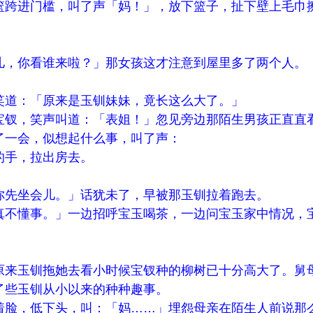
篮跨进门槛，叫了声「妈！」，放下篮子，扯下壁上毛巾
儿，你看谁来啦？」那女孩这才注意到屋里多了两个人。
笑道：「原来是玉钏妹妹，竟长这么大了。」
宝钗，笑声叫道：「表姐！」忽见旁边那陌生男孩正直直
了一会，似想起什么事，叫了声：
的手，拉出房去。
你先坐会儿。」话犹未了，早被那玉钏拉着跑去。
真不懂事。」一边招呼宝玉喝茶，一边问宝玉家中情况，
原来玉钏拖她去看小时候宝钗种的柳树已十分高大了。舅
了些玉钏从小以来的种种趣事。
着脸，低下头，叫：「妈……」埋怨母亲在陌生人前说那