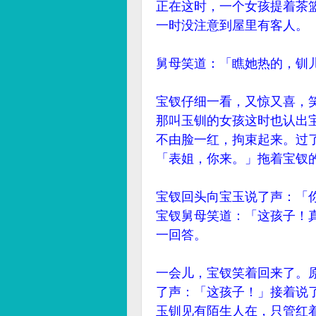
正在这时，一个女孩提着茶
一时没注意到屋里有客人。
舅母笑道：「瞧她热的，钏
宝钗仔细一看，又惊又喜，
那叫玉钏的女孩这时也认出
不由脸一红，拘束起来。过
「表姐，你来。」拖着宝钗
宝钗回头向宝玉说了声：「
宝钗舅母笑道：「这孩子！
一回答。
一会儿，宝钗笑着回来了。
了声：「这孩子！」接着说
玉钏见有陌生人在，只管红