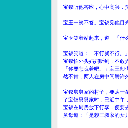
宝钗听他答应，心中高兴，
宝玉一笑不答。宝钗见他目
宝玉笑着站起来，道：「什
宝钗笑道：「不行就不行。
宝钗怕外头妈妈听到，不敢
「你要怎么着吧。」宝玉却
然不肯，两人在房中闹腾许
宝钗舅舅家的村子，要从一
了宝钗舅舅家时，已近中午
宝钗在厨房放下行李，便要
舅母道：「是赖三叔家的女