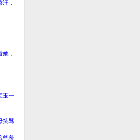
擦汗，
看她，
宝玉一
母笑骂
么些羞