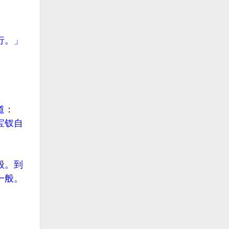
行。」
道：
宝钗自
般。到
一般。
。