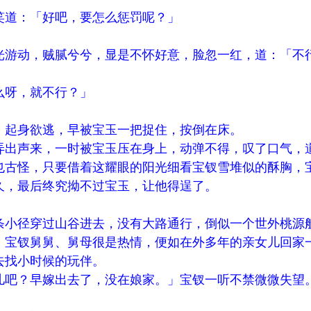
笑道：「好吧，要怎么惩罚呢？」
光游动，贼腻兮兮，显是不怀好意，脸忽一红，道：「不
么呀，就不行？」
」起身欲逃，早被宝玉一把捉住，按倒在床。
弄出声来，一时被宝玉压在身上，动弹不得，叹了口气，
也古怪，只要借着这耀眼的阳光细看宝钗雪堆似的酥胸，
久，最后终究拗不过宝玉，让他得逞了。
条小径穿过山谷进去，没有大路通行，倒似一个世外桃源
，宝钗舅舅、舅母很是热情，便如在外多年的亲女儿回家
去找小时候的玩伴。
儿吧？早嫁出去了，没在娘家。」宝钗一听不禁微微失望