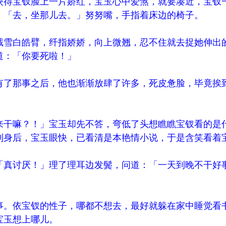
映得宝钗脸上一片娇红，宝玉心中爱煞，就要凑近，宝钗
：「去，坐那儿去。」努努嘴，手指着床边的椅子。
截雪白皓臂，纤指娇娇，向上微翘，忍不住就去捉她伸出
道：「你要死啦！」
有了那事之后，他也渐渐放肆了许多，死皮惫脸，毕竟挨
来干嘛？！」宝玉却先不答，弯低了头想瞧瞧宝钗看的是
到身后，宝玉眼快，已看清是本艳情小说，于是含笑看着
「真讨厌！」理了理耳边发鬓，问道：「一天到晚不干好
」
事。依宝钗的性子，哪都不想去，最好就躲在家中睡觉看
宝玉想上哪儿。