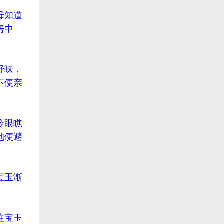
母知道
房中
野味，
不便亲
冷眼瞧
她便避
宝玉渐
往宝玉