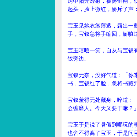
房中阳光透射，被褥鲜艳，
起头，脸上微红，娇斥了声
宝玉见她衣裳薄透，露出一
手，宝钗急将手缩回，娇嗔
宝玉嘻嘻一笑，自从与宝钗
钗旁边。
宝钗无奈，没好气道：「你
书，宝钗红了脸，急将书藏
宝钗羞得无处藏身，啐道：
会缠磨人。今天又要干嘛？
宝玉于是说了暑假到哪玩的
也舍不得离了宝玉，于是问