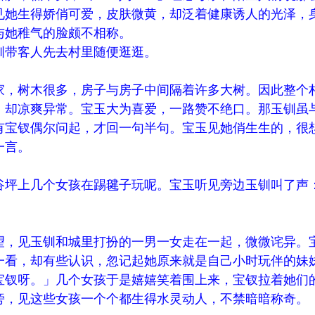
见她生得娇俏可爱，皮肤微黄，却泛着健康诱人的光泽，
与她稚气的脸颇不相称。
钏带客人先去村里随便逛逛。
家，树木很多，房子与房子中间隔着许多大树。因此整个
，却凉爽异常。宝玉大为喜爱，一路赞不绝口。那玉钏虽
有宝钗偶尔问起，才回一句半句。宝玉见她俏生生的，很
一言。
谷坪上几个女孩在踢毽子玩呢。宝玉听见旁边玉钏叫了声
望，见玉钏和城里打扮的一男一女走在一起，微微诧异。
一看，却有些认识，忽记起她原来就是自己小时玩伴的妹
宝钗呀。」几个女孩于是嬉嬉笑着围上来，宝钗拉着她们
旁，见这些女孩一个个都生得水灵动人，不禁暗暗称奇。