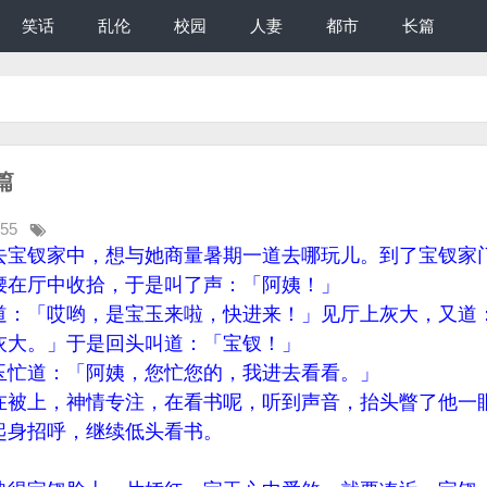
笑话
乱伦
校园
人妻
都市
长篇
篇
:55
去宝钗家中，想与她商量暑期一道去哪玩儿。到了宝钗家
腰在厅中收拾，于是叫了声：「阿姨！」
道：「哎哟，是宝玉来啦，快进来！」见厅上灰大，又道
灰大。」于是回头叫道：「宝钗！」
玉忙道：「阿姨，您忙您的，我进去看看。」
在被上，神情专注，在看书呢，听到声音，抬头瞥了他一
起身招呼，继续低头看书。