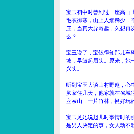
宝玉初中时曾到过一座高山
毛衣御寒，山上人烟稀少，
庄，当真大异奇趣，久想再
么？
宝玉说了，宝钗得知那儿车
坡，早皱起眉头。原来，她
兴头。
听到宝玉大谈山村野趣，心
舅家住几天，他家就在省城
座茶山，一片竹林，挺好玩
宝玉见她说起儿时事情时的
是男人决定的事，女人动不