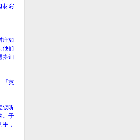
身材窈
村庄如
与他们
想搭讪
：「英
宝钗听
妹。于
的手，