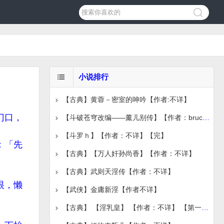
小说排行
【古典】黄蓉－密室的呻吟【作者:不详】
门口，
【斗破苍穹改编——薰儿别传】【作者：bruce1986】【完
【斗罗ｈ】【作者：不详】【完】
：「先
【古典】【万人奸孙尚香】【作者：不详】
【古典】武则天淫传【作者：不详】
眼，懒
【武侠】金庸新淫【作者不详】
【古典】 【淫乳皇】 【作者：不详】 【第一章节】