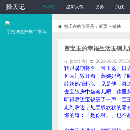
择天记
择天记
**小说
星河大帝
另类
武侠
您现在的位置是：
首页
>
武侠
手机浏览扫描二维码
贾宝玉的幸福生活玉钏儿
[db:作者]
2026-06-02 07:36
转眼暑期将至，宝玉这一日
见大门敞开着，薛姨妈弯了
薛姨妈抬起头，见是他，喜
去宝钗房中坐会儿吧，这里
听得后边宝钗应了一声，宝
走到后边，见宝钗软软的靠
懒的道：「是你呀。」也不