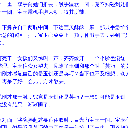
上一重，双手向她们推去，触手温软一团，竟不知碰到她
作一团。宝玉乘机手脚大动，得其所哉。
一下撑在自己两腿中间，下边宝贝酥酥一麻，那只手急忙
无意的轻轻一捏，宝玉心尖尖上一颠，伸出手去，碰到了
去。
灯亮了，女孩们又惊叫一声，齐齐散开，一个个脸色潮红
整理。宝玉往众女望去，见除了玉钏和那个叫「英巧」的
知刚才碰触自己的是玉钏还是英巧？当下也不及细想，众
，再呆了好一会儿，方才散去。
思刚才那一触，究竟是玉钏还是英巧？一想到可能是玉钏
究没有结果，渐渐睡了。
玉对面，将碗捧起就要遮住脸时，目光向宝玉一闪。宝玉
刹那，似乎听见英巧的声音在另一头惊叫了一声，那么昨