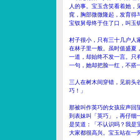
人的事。宝玉含笑看着她，
窕，胸部微微隆起，发育得
宝钗舅母终于住了口，叫玉
村子很小，只有三十几户人
在林子里一般。虽时值盛夏
一道，却始终不发一言。只
一句，她却把脸一红，不搭
三人在树木间穿错，见前头
巧！」
那被叫作英巧的女孩应声回
到表妹叫「英巧」，再仔细
是笑道：「不认识吗？我是
大家都很高兴。宝玉站在一