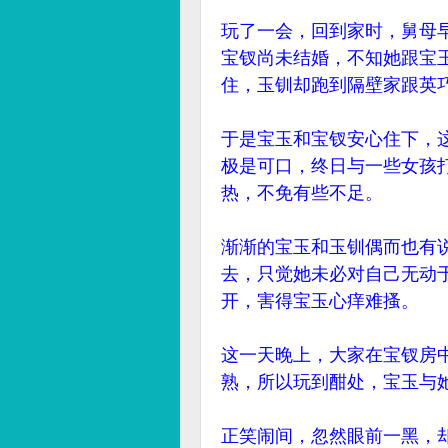
玩了一会，回到家时，舅母
宝钗尚未结婚，不知她跟宝
住，玉钏却跑到隔壁家跟英
于是宝玉和宝钗安心住下，
极是可口，终日与一些女孩
热，不免有些不足。
渐渐的宝玉和玉钏偶而也有
去，只觉她未必对自己无动
开，害得宝玉心痒难搔。
这一天晚上，大家在宝钗房
熟，所以玩到酣处，宝玉与
正笑闹间，忽然眼前一黑，