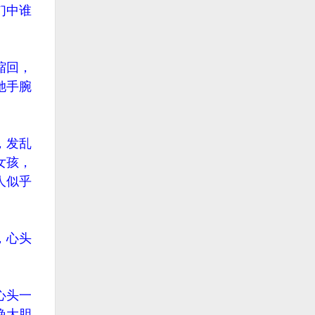
们中谁
缩回，
她手腕
，发乱
女孩，
人似乎
，心头
心头一
晚大胆