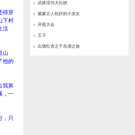
武林淫功大比拼
还得穿
被蒙古人轮奸的小龙女
山下村
开苞大会
生活
王子
出墙红杏之千岛湖之旅
里山
了他的
去我舅
溪，一
行，只