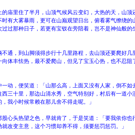
上的庙里住了半月，山顶气候风云变幻，大热的天，山顶
不时有大雾暴雨，更可在山巅观望日出，俯看雾气缭绕的
次过过那种日子，若更有宝钗在旁陪着，岂不是神仙般的
辆不通，到山脚须得步行十几里路程，去山顶还要爬好几
一向体丰怯热，最不爱爬山，但见了宝玉心热，也不忍阻
中一动，便笑道：「山那么高，上面又没有人家，倒不如
往西三十里，那边山清水秀，空气特别好，村后有一道小
的，我小时候常赖在那儿舍不得走呢。」
那股心头热望之色，早就肯了，于是笑道：「要我依你也
动就改变主意，这个习惯却养不得，须要惩罚惩罚。」