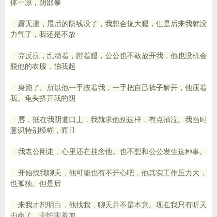
体一凉，阴部暴
露无遗，最后的防线没了，我想合拢大腿，但是后来我就没
力气了，我还是不放
弃反抗，乱动着，蹬着腿，公公也不敢放开我，他也没机会
脱他的衣服，怕我起
身跑了。所以他一手按着我，一手把自己裤子解开，他压着
我。龟头挤开我的阴
唇，抵在我阴道口上，我就求他别这样，有点抽泣。我当时
意识特别模糊，而且
我老公刚走，心里还在挂念他。也不想和公公发生这种事。
开始找我聊天，他可能也有不开心吧，他其实工作压力大，
也孤独。但是后
来我才想明白，他找我，聊天并不是本意。现在我只有听天
由命了，害怕害羞加