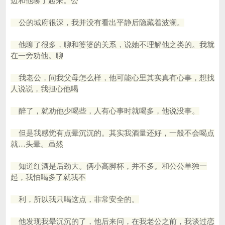
边和他聊了起来。公
公的城府很深，我并没有看出平静后隐藏着波澜。
他聊了很多，聊和婆婆的关系，说她不理解他之类的。我就
在一旁劝他。聊
我老公，问我父母怎么样，他可能心里其实真有心事，想找
人说说，我担心他喝
醉了，就劝他少喝些，人有心事时就喝多，他说没事。
但是我感觉有点晕沉沉的。其实我酒量还好，一般不会喝点
就…头晕。虽然
知道红酒是后劲大。俩小高脚杯，并不多。和公公单独一
起，我怕喝多了就我不
利，所以我只喝这点，非常安全的。
他发现我晕沉沉的了，他后来问，在我老公之前，我谈过恋