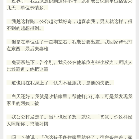
过界了。我后来意识到这样不行，就和老公说到单位宿舍呆
几天，单位事情多。
我越这样跑，公公越对我好奇，越喜欢我，男人就这样，得
不到的越想得到。
但是在单位住了一星期左右，我老公要出差。我回家帮他打
点东西，最后夫妻难
免要亲热下，告个别。我公公在他单位有些小权力，所以人
比较霸道，他把这霸
道也用在我身上了，认为不征服我，是他的失败。
白天还好，我就是收拾家里，帮他打点行李，可是我发现我
家里的阿姨，被
我公公打发走了。当时也没多想，就说，「爸爸，你这样没
人照顾你，您能习惯
吗」？他说，「你这孩子多住家里就好了，宿舍条件差，家