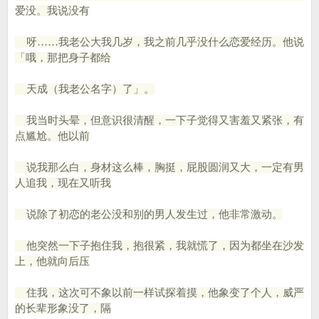
爱没。我说没有
呀……我老公大我几岁，我之前几乎没什么恋爱经历。他说
「哦，那把身子都给
天成（我老公名字）了」。
我当时头晕，但意识很清醒，一下子觉得又害羞又紧张，有
点尴尬。他以前
说我那么白，身材这么棒，胸挺，屁股圆润又大，一定有男
人追我，现在又听我
说除了初恋的老公没和别的男人发生过，他非常激动。
他突然一下子抱住我，抱很紧，我就慌了，因为都坐在沙发
上，他就向后压
住我，这次可不象以前一样试探着摸，他象变了个人，威严
的长辈形象没了，隔