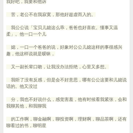
我好吧，我要和他诉
苦，老公不在我寂寞，那他好趁虚而入的。
我公公说「宝贝儿媳这么乖，爸爸也好喜欢。懂事又温
柔」。他一口一个儿
媳，一口一个爸爸的说，好象对公公儿媳这样的事很感兴
趣，他这样说就是暧昧，
又一副长辈口吻，让我没办法拒绝，心里又多想。
我听了没有反感，但是会不好意思，哪有公公这要和儿媳说
话的。他又没过
分，我也不好说什么，感觉害羞，他有时候看我紧张，会和
我聊其他，和我聊我
的工作啊，聊金融啊，聊投资啊，理财啊，聊品茶啊，还有
聊看过的书，聊明星