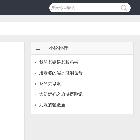
小说排行
我的老婆是老板秘书
用老婆的淫水滋润岳母
我的丈母娘
大奶妈妈之旅游历险记
儿媳的骚嫩逼