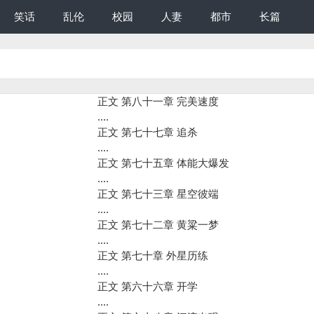
笑话
乱伦
校园
人妻
都市
长篇
正文 第八十一章 完美速度
....
正文 第七十七章 追杀
....
正文 第七十五章 体能大爆发
....
正文 第七十三章 星空彼端
....
正文 第七十二章 黄粱一梦
....
正文 第七十章 外星历练
....
正文 第六十六章 开学
....