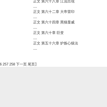
正文 第六十八章 江流出现
....
正文 第六十二章 大帝雷印
....
正文 第六十四章 黑猫显威
....
正文 第六十章 巨变
....
正文 第五十六章 炉炼心猿法
....
6
257
258
下一页
尾页
】